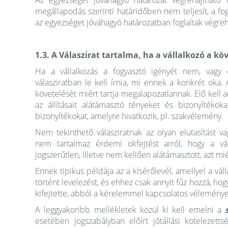
Az egyezséget jóváhagyó határozat végrehajtható 
megállapodás szerinti határidőben nem teljesít, a f
az egyezséget jóváhagyó határozatban foglaltak végreh
1.3. A Válaszirat tartalma, ha a vállalkozó a k
Ha a vállalkozás a fogyasztó igényét nem, vagy 
válasziratban le kell írnia, mi ennek a konkrét oka. 
követelését miért tartja megalapozatlannak. Elő kell a
az állításait alátámasztó tényeket és bizonyítékok
bizonyítékokat, amelyre hivatkozik, pl. szakvélemény.
Nem tekinthető válasziratnak az olyan elutasítást 
nem tartalmaz érdemi okfejtést arról, hogy a vál
jogszerűtlen, illetve nem kellően alátámasztott, azt mi
Ennek tipikus példája az a kísérőlevél, amellyel a vá
történt levelezést, és ehhez csak annyit fűz hozzá, ho
kifejtette, abból a kérelemmel kapcsolatos véleménye 
A leggyakoribb mellékletek közül ki kell emelni a
esetében jogszabályban előírt jótállási kötelezetts