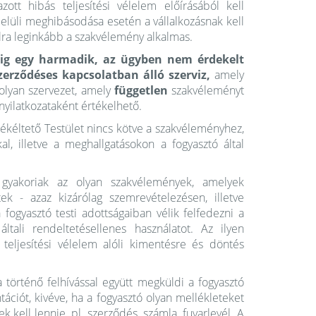
tt hibás teljesítési vélelem előírásából kell
lüli meghibásodása esetén a vállalkozásnak kell
élra leginkább a szakvélemény alkalmas.
g egy harmadik, az ügyben nem érdekelt
zerződéses kapcsolatban álló szerviz,
amely
olyan szervezet, amely
független
szakvéleményt
s nyilatkozataként értékelhető.
ékéltető Testület nincs kötve a szakvéleményhez,
al, illetve a meghallgatásokon a fogyasztó által
gyakoriak az olyan szakvélemények, amelyek
ek - azaz kizárólag szemrevételezésen, illetve
fogyasztó testi adottságaiban vélik felfedezni a
tali rendeltetésellenes használatot. Az ilyen
eljesítési vélelem alóli kimentésre és döntés
a történő felhívással együtt megküldi a fogyasztó
tációt, kivéve, ha a fogyasztó olyan mellékleteket
k kell lennie, pl. szerződés, számla, fuvarlevél. A