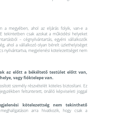
n a megyében, ahol az eljárás folyik, van-e a
. E tekintetben csak azokat a működési helyeket
tartásból – cégnyilvántartás, egyéni vállalkozók
iség, ahol a vállalkozó olyan bérelt üzlethelyiséget
cs nyilvántartva, megjelenési kötelezettséget nem
ak az előtt a békéltető testület előtt van,
elye, vagy fióktelepe van.
sított személy részvételét köteles biztosítani. Ez
egyzékben feltüntetett, önálló képviseleti joggal
gjelenési kötelezettség nem tekinthető
ghallgatáson arra hivatkozik, hogy csak a