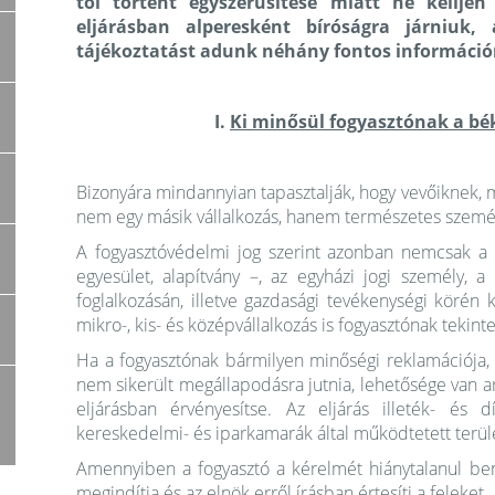
től történt egyszerűsítése miatt ne kellje
eljárásban alperesként bíróságra járniuk,
tájékoztatást adunk néhány fontos információr
I.
Ki minősül fogyasztónak a bék
Bizonyára mindannyian tapasztalják, hogy vevőiknek,
nem egy másik vállalkozás, hanem természetes szemé
A fogyasztóvédelmi jog szerint azonban nemcsak a 
egyesület, alapítvány –, az egyházi jogi személy, a
foglalkozásán, illetve gazdasági tevékenységi körén
mikro-, kis- és középvállalkozás is fogyasztónak tekint
Ha a fogyasztónak bármilyen minőségi reklamációja, va
nem sikerült megállapodásra jutnia, lehetősége van arr
eljárásban érvényesítse. Az eljárás illeték- és d
kereskedelmi- és iparkamarák által működtetett terület
Amennyiben a fogyasztó a kérelmét hiánytalanul beny
megindítja és az elnök erről írásban értesíti a feleket.