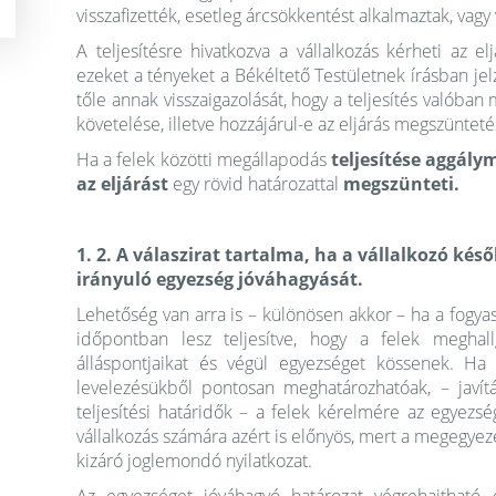
visszafizették, esetleg árcsökkentést alkalmaztak, vagy
A teljesítésre hivatkozva a vállalkozás kérheti az 
ezeket a tényeket a Békéltető Testületnek írásban jel
tőle annak visszaigazolását, hogy a teljesítés valóban 
követelése, illetve hozzájárul-e az eljárás megszüntet
Ha a felek közötti megállapodás
teljesítése aggál
az eljárást
egy rövid határozattal
megszünteti.
1. 2. A válaszirat tartalma, ha a vállalkozó későb
irányuló egyezség jóváhagyását.
Lehetőség van arra is – különösen akkor – ha a fogy
időpontban lesz teljesítve, hogy a felek meghallg
álláspontjaikat és végül egyezséget kössenek. Ha
levelezésükből pontosan meghatározhatóak, – javítás
teljesítési határidők – a felek kérelmére az egyezsé
vállalkozás számára azért is előnyös, mert a megegyezé
kizáró joglemondó nyilatkozat.