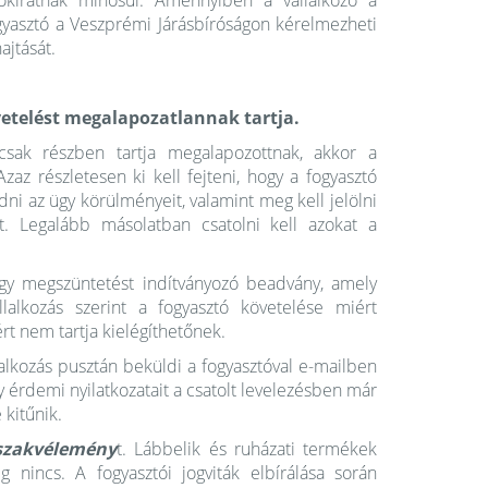
okiratnak minősül. Amennyiben a vállalkozó a
ogyasztó a Veszprémi Járásbíróságon kérelmezheti
ajtását.
övetelést megalapozatlannak tartja.
csak részben tartja megalapozottnak, akkor a
Azaz részletesen ki kell fejteni, hogy a fogyasztó
dni az ügy körülményeit, valamint meg kell jelölni
at. Legalább másolatban csatolni kell azokat a
vagy megszüntetést indítványozó beadvány, amely
lalkozás szerint a fogyasztó követelése miért
ért nem tartja kielégíthetőnek.
llalkozás pusztán beküldi a fogyasztóval e-mailben
gy érdemi nyilatkozatait a csatolt levelezésben már
kitűnik.
szakvélemény
t. Lábbelik és ruházati termékek
ég nincs. A fogyasztói jogviták elbírálása során