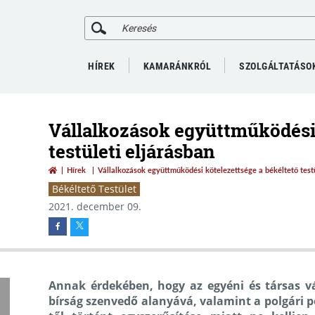
HÍREK
KAMARÁNKRÓL
SZOLGÁLTATÁSO
Vállalkozások együttműködési 
testületi eljárásban
Hírek
Vállalkozások együttműködési kötelezettsége a békéltető testü
Békéltető Testület
2021. december 09.
Annak érdekében, hogy az egyéni és társas v
bírság szenvedő alanyává, valamint a polgári p