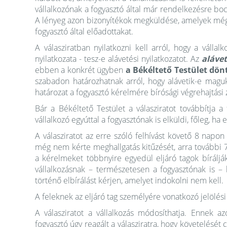
vállalkozónak a fogyasztó által már rendelkezésre bo
A lényeg azon bizonyítékok megküldése, amelyek még n
fogyasztó által előadottakat.
A válasziratban nyilatkozni kell arról, hogy a vállalk
nyilatkozata - tesz-e alávetési nyilatkozatot. Az
alávet
ebben a konkrét ügyben
a Békéltető Testület dön
szabadon határozhatnak arról, hogy alávetik-e magu
határozat a fogyasztó kérelmére bírósági végrehajtási
Bár a Békéltető Testület a válasziratot továbbítja a
vállalkozó egyúttal a fogyasztónak is elküldi, főleg, ha 
A válasziratot az erre szóló felhívást követő 8 napon
még nem kérte meghallgatás kitűzését, arra további 7
a kérelmeket többnyire egyedül eljáró tagok bírálják
vállalkozásnak – természetesen a fogyasztónak is –
történő elbírálást kérjen, amelyet indokolni nem kell.
A feleknek az eljáró tag személyére vonatkozó jelölés
A válasziratot a vállalkozás módosíthatja. Ennek 
fogyasztó úgy reagált a válasziratra, hogy követelését 