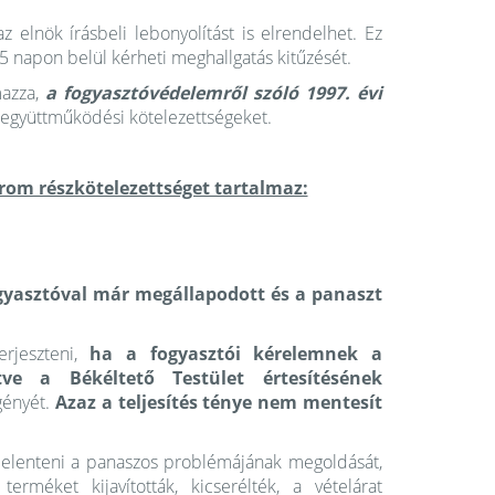
 elnök írásbeli lebonyolítást is elrendelhet. Ez
5 napon belül kérheti meghallgatás kitűzését.
mazza,
a fogyasztóvédelemről szóló 1997. évi
elő együttműködési kötelezettségeket.
rom részkötelezettséget tartalmaz:
fogyasztóval már megállapodott és a panaszt
rjeszteni,
ha a fogyasztói kérelemnek a
tve a Békéltető Testület értesítésének
gényét.
Azaz a teljesítés ténye nem mentesít
jelenteni a panaszos problémájának megoldását,
erméket kijavították, kicserélték, a vételárat