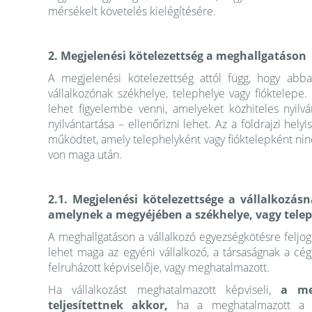
mérsékelt követelés kielégítésére.
2. Megjelenési kötelezettség a meghallgatáson
A megjelenési kötelezettség attól függ, hogy abba
vállalkozónak székhelye, telephelye vagy fióktelepe
lehet figyelembe venni, amelyeket közhiteles nyilván
nyilvántartása – ellenőrizni lehet. Az a földrajzi hely
működtet, amely telephelyként vagy fióktelepként nin
von maga után.
2.1. Megjelenési kötelezettsége a vállalkozásn
amelynek a megyéjében a székhelye, vagy teleph
A meghallgatáson a vállalkozó egyezségkötésre feljogo
lehet maga az egyéni vállalkozó, a társaságnak a cégj
felruházott képviselője, vagy meghatalmazott.
Ha vállalkozást meghatalmazott képviseli,
a me
teljesítettnek akkor,
ha a meghatalmazott a me