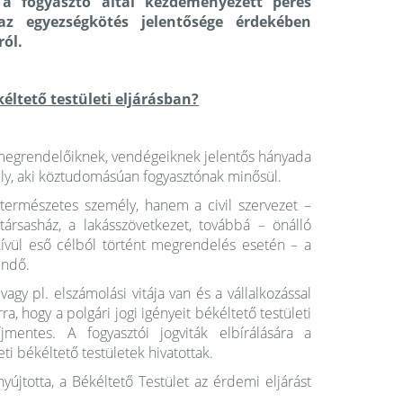
n a fogyasztó által kezdeményezett peres
 az egyezségkötés jelentősége érdekében
ól.
éltető testületi eljárásban?
 megrendelőiknek, vendégeiknek jelentős hányada
ly, aki köztudomásúan fogyasztónak minősül.
természetes személy, hanem a civil szervezet –
 társasház, a lakásszövetkezet, továbbá – önálló
 kívül eső célból történt megrendelés esetén – a
endő.
gy pl. elszámolási vitája van és a vállalkozással
a, hogy a polgári jogi igényeit békéltető testületi
íjmentes. A fogyasztói jogviták elbírálására a
i békéltető testületek hivatottak.
újtotta, a Békéltető Testület az érdemi eljárást