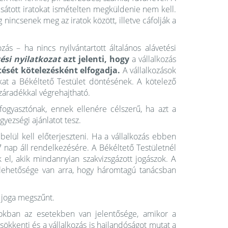
csátott iratokat ismételten megküldenie nem kell.
incsenek meg az iratok között, illetve cáfolják a
ozás – ha nincs nyilvántartott általános alávetési
ési nyilatkozat
azt jelenti,
hogy
a vállalkozás
tését kötelezésként elfogadja.
A vállalkozások
kat a Békéltető Testület döntésének. A kötelező
 záradékkal végrehajtható.
 fogyasztónak, ennek ellenére célszerű, ha azt a
egyezségi ajánlatot tesz.
 belül kell előterjeszteni. Ha a vállalkozás ebben
 nap áll rendelkezésére. A Békéltető Testületnél
 el, akik mindannyian szakvizsgázott jogászok. A
 lehetősége van arra, hogy háromtagú tanácsban
i joga megszűnt.
azokban az esetekben van jelentősége, amikor a
csökkenti és a vállalkozás is hajlandóságot mutat a