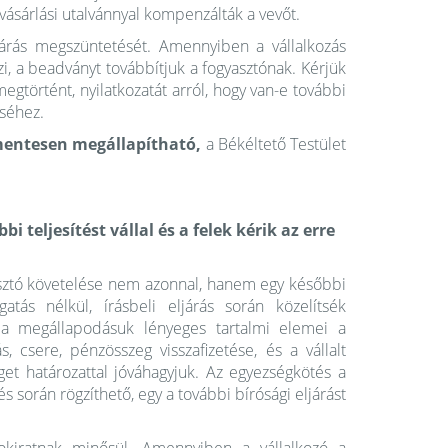
 vásárlási utalvánnyal kompenzálták a vevőt.
eljárás megszüntetését. Amennyiben a vállalkozás
zi, a beadványt továbbítjuk a fogyasztónak. Kérjük
megtörtént, nyilatkozatát arról, hogy van-e további
éséhez.
ymentesen megállapítható,
a Békéltető Testület
bi teljesítést vállal és a felek kérik az erre
asztó követelése nem azonnal, hanem egy későbbi
atás nélkül, írásbeli eljárás során közelítsék
 a megállapodásuk lényeges tartalmi elemei a
, csere, pénzösszeg visszafizetése, és a vállalt
get határozattal jóváhagyjuk. Az egyezségkötés a
s során rögzíthető, egy a további bírósági eljárást