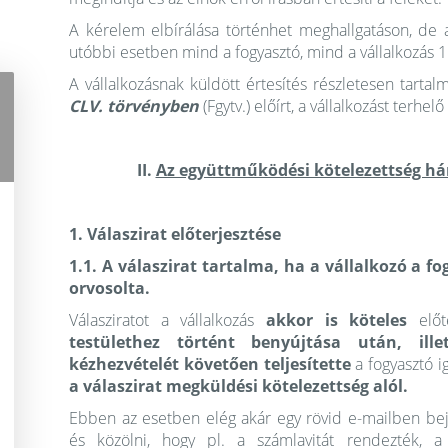
A kérelem elbírálása történhet meghallgatáson, de az
utóbbi esetben mind a fogyasztó, mind a vállalkozás 1
A vállalkozásnak küldött értesítés részletesen tartal
CLV. törvényben
(Fgytv.) előírt, a vállalkozást terh
II.
Az együttműködési kötelezettség há
1. Válaszirat előterjesztése
1.1. A válaszirat tartalma, ha a vállalkozó a 
orvosolta.
Válasziratot a vállalkozás
akkor is köteles
előte
testülethez történt benyújtása után, ille
kézhezvételét követően teljesítette
a fogyasztó i
a válaszirat megküldési kötelezettség alól.
Ebben az esetben elég akár egy rövid e-mailben be
és közölni, hogy pl. a számlavitát rendezték, a t