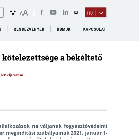
A
A
HU
K
RENDEZVÉNYEK
BBMJK
KAPCSOLAT
kötelezettsége a békéltető
leti eljárásban
állalkozások ne váljanak fogyasztóvédelmi
er megindítási szabályainak 2021. január 1-