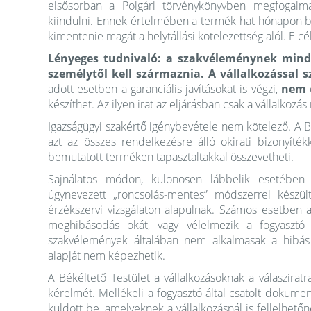
elsősorban a Polgári törvénykönyvben megfogalmazo
kiindulni. Ennek értelmében a termék hat hónapon be
kimentenie magát a helytállási kötelezettség alól. E c
Lényeges tudnivaló: a
szakvéleménynek mindi
személytől kell származnia.
A vállalkozással s
adott esetben a garanciális javításokat is végzi,
nem
készíthet. Az ilyen irat az eljárásban csak a vállalkozá
Igazságügyi szakértő igénybevétele nem kötelező. A B
azt az összes rendelkezésre álló okirati bizonyítékk
bemutatott terméken tapasztaltakkal összevetheti.
Sajnálatos módon, különösen lábbelik esetében 
úgynevezett „roncsolás-mentes” módszerrel készült
érzékszervi vizsgálaton alapulnak. Számos esetben a 
meghibásodás okát, vagy vélelmezik a fogyasztó ál
szakvélemények általában nem alkalmasak a hibás t
alapját nem képezhetik.
A Békéltető Testület a vállalkozásoknak a válasziratr
kérelmét. Mellékeli a fogyasztó által csatolt dokumen
küldött be, amelyeknek a vállalkozásnál is fellelhetőne