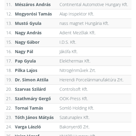
11.
Mészáros András
Continental Automotive Hungary Kft.
12.
Mogyorósi Tamás
Alap Inspektor Kft.
13.
Mustó Gyula
nass magnet Hungária Kft.
14.
Nagy András
Adient Mezőlak Kft.
15.
Nagy Gábor
I.D.S. Kft.
16.
Nagy Pál
Jákófa Kft.
17.
Pap Gyula
Elekthermax Kft.
18.
Pilka Lajos
Nitrogénművek Zrt.
19.
Dr. Simon Attila
Herendi Porcelánmanufaktúra Zrt.
20.
Szarvas Szilárd
Controlsoft Kft.
21.
Szathmáry Gergő
OOK-Press Kft.
22.
Tornai Tamás
Somló Holding Kft.
23.
Tóth János Mátyás
Szatunaplex Kft.
24.
Varga László
Bakonyerdő Zrt.