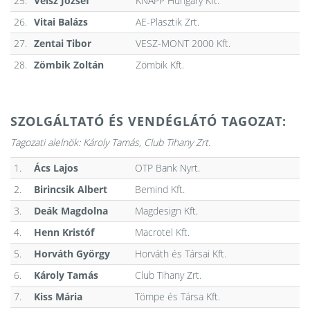
25.
Veisz József
KNAPP Hungary Kft.
26.
Vitai Balázs
AE-Plasztik Zrt.
27.
Zentai Tibor
VESZ-MONT 2000 Kft.
28.
Zömbik Zoltán
Zömbik Kft.
SZOLGÁLTATÓ ÉS VENDÉGLÁTÓ TAGOZAT:
Tagozati alelnök: Károly Tamás, Club Tihany Zrt.
1.
Ács Lajos
OTP Bank Nyrt.
2.
Birincsik Albert
Bemind Kft.
3.
Deák Magdolna
Magdesign Kft.
4.
Henn Kristóf
Macrotel Kft.
5.
Horváth György
Horváth és Társai Kft.
6.
Károly Tamás
Club Tihany Zrt.
7.
Kiss Mária
Tömpe és Társa Kft.