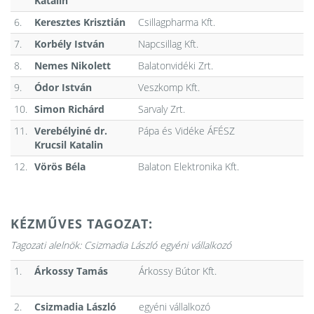
Katalin
6.
Keresztes Krisztián
Csillagpharma Kft.
7.
Korbély István
Napcsillag Kft.
8.
Nemes Nikolett
Balatonvidéki Zrt.
9.
Ódor István
Veszkomp Kft.
10.
Simon Richárd
Sarvaly Zrt.
11.
Verebélyiné dr.
Pápa és Vidéke ÁFÉSZ
Krucsil Katalin
12.
Vörös Béla
Balaton Elektronika Kft.
KÉZMŰVES TAGOZAT:
Tagozati alelnök:
Csizmadia László egyéni vállalkozó
1.
Árkossy Tamás
Árkossy Bútor Kft.
2.
Csizmadia László
egyéni vállalkozó