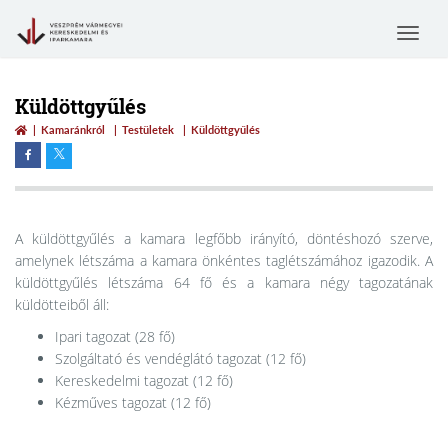
Toggle
navigat
Küldöttgyűlés
Kamaránkról
Testületek
Küldöttgyűlés
A küldöttgyűlés a kamara legfőbb irányító, döntéshozó szerve,
amelynek létszáma a kamara önkéntes taglétszámához igazodik. A
küldöttgyűlés létszáma 64 fő és a kamara négy tagozatának
küldötteiből áll:
Ipari tagozat (28 fő)
Szolgáltató és vendéglátó tagozat (12 fő)
Kereskedelmi tagozat (12 fő)
Kézműves tagozat (12 fő)