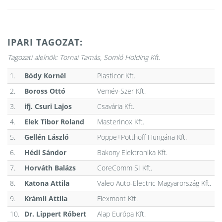
IPARI TAGOZAT:
Tagozati alelnök: Tornai Tamás, Somló Holding Kft.
1.
Bódy Kornél
Plasticor Kft.
2.
Boross Ottó
Vemév-Szer Kft.
3.
ifj. Csuri Lajos
Csavária Kft.
4.
Elek Tibor Roland
MasterInox Kft.
5.
Gellén László
Poppe+Potthoff Hungária Kft.
6.
Hédl Sándor
Bakony Elektronika Kft.
7.
Horváth Balázs
CoreComm SI Kft.
8.
Katona Attila
Valeo Auto-Electric Magyarország Kft.
9.
Krámli Attila
Flexmont Kft.
10.
Dr. Lippert Róbert
Alap Európa Kft.