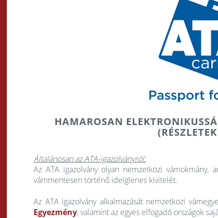
HAMAROSAN ELEKTRONIKUSSÁ 
(RÉSZLETEK
Általánosan az ATA-igazolványról:
Az ATA igazolvány olyan nemzetközi vámokmány, am
vámmentesen történő ideiglenes kivitelét.
Az ATA igazolvány alkalmazását nemzetközi vámeg
Egyezmény
, valamint az egyes elfogadó országok saj