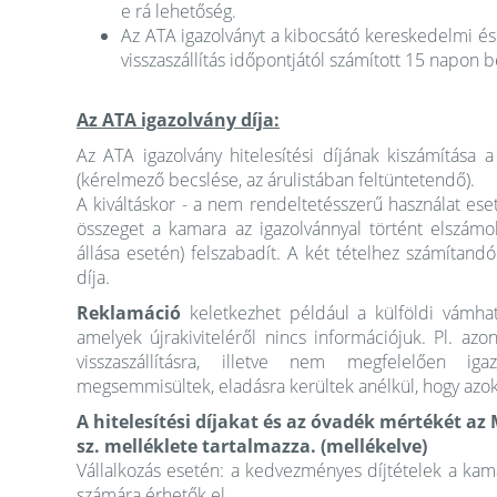
e rá lehetőség.
Az ATA igazolványt a kibocsátó kereskedelmi é
visszaszállítás időpontjától számított 15 napon bel
Az ATA igazolvány díja:
Az ATA igazolvány hitelesítési díjának kiszámítása 
(kérelmező becslése, az árulistában feltüntetendő).
A kiváltáskor - a nem rendeltetésszerű használat ese
összeget a kamara az igazolvánnyal történt elszámo
állása esetén) felszabadít. A két tételhez számítan
díja.
Reklamáció
keletkezhet például a külföldi vámha
amelyek újrakiviteléről nincs információjuk. Pl. a
visszaszállításra, illetve nem megfelelően igazo
megsemmisültek, eladásra kerültek anélkül, hogy azok
A hitelesítési díjakat és az óvadék mértékét a
sz. melléklete tartalmazza. (mellékelve)
Vállalkozás esetén: a kedvezményes díjtételek a kam
számára érhetők el.