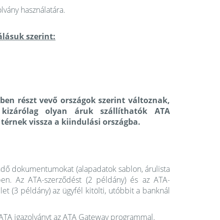
lvány használatára.
álásuk szerint:
ben részt vevő országok szerint változnak,
kizárólag
olyan áruk szállíthatók ATA
térnek vissza a kiindulási országba.
endő dokumentumokat (alapadatok sablon, árulista
lben. Az ATA-szerződést (2 példány) és az ATA-
t (3 példány) az ügyfél kitölti, utóbbit a banknál
z ATA igazolványt az ATA Gateway programmal.