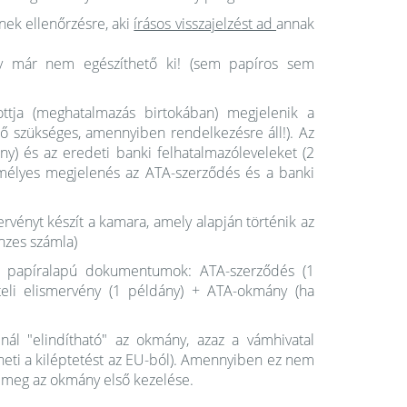
nek ellenőrzésre, aki
írásos visszajelzést ad
annak
ny már nem egészíthető ki! (sem papíros sem
ottja (meghatalmazás birtokában) megjelenik a
 szükséges, amennyiben rendelkezésre áll!). Az
ny) és az eredeti banki felhatalmazóleveleket (2
mélyes megjelenés az ATA-szerződés és a banki
ervényt készít a kamara, amely alapján történik az
énzes számla)
dó papíralapú dokumentumok: ATA-szerződés (1
ételi elismervény (1 példány) + ATA-okmány (ha
nál "elindítható" az okmány, azaz a vámhivatal
eti a kiléptetést az EU-ból). Amennyiben ez nem
k meg az okmány első kezelése.