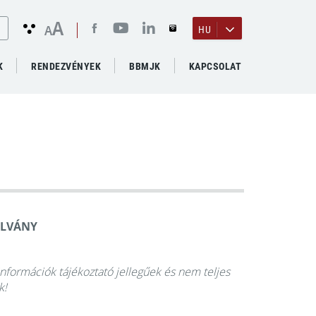
A
A
HU
K
RENDEZVÉNYEK
BBMJK
KAPCSOLAT
OLVÁNY
információk tájékoztató jellegűek és nem teljes
k!