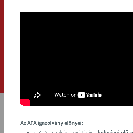
Az ATA igazolvány előnyei:
az ATA igazolvány kiváltásával
költségei előr