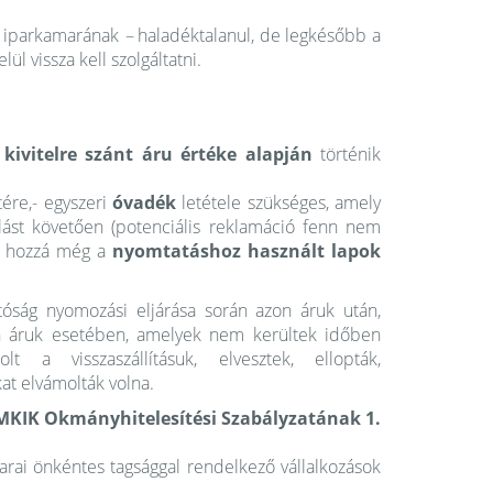
s iparkamarának
–
haladéktalanul, de legkésőbb a
ül vissza kell szolgáltatni.
a
kivitelre szánt áru értéke
alapján
történik
tére,- egyszeri
óvadék
letétele szükséges, amely
lást követően (potenciális reklamáció fenn nem
dó hozzá még a
nyomtatáshoz használt lapok
tóság nyomozási eljárása során azon áruk után,
zon áruk esetében, amelyek nem kerültek időben
lt a visszaszállításuk, elvesztek, ellopták,
at elvámolták volna.
z MKIK Okmányhitelesítési Szabályzatának 1.
arai önkéntes tagsággal rendelkező vállalkozások