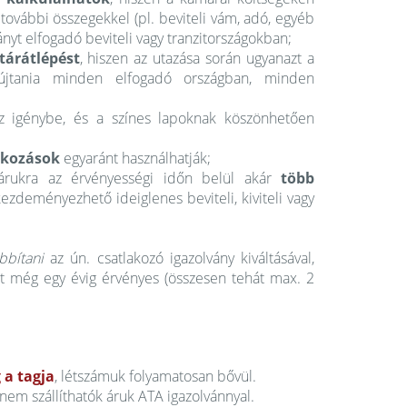
, további összegekkel (pl. beviteli vám, adó, egyéb
nyt elfogadó beviteli vagy tranzitországokban;
tárátlépést
, hiszen az utazása során ugyanazt a
újtania minden elfogadó országban, minden
 igénybe, és a színes lapoknak köszönhetően
lkozások
egyaránt használhatják;
 árukra az érvényességi időn belül akár
több
ezdeményezhető ideiglenes beviteli, kiviteli vagy
bbítani
az ún. csatlakozó igazolvány kiváltásával,
ott még egy évig érvényes (összesen tehát max. 2
 a tagja
, létszámuk folyamatosan bővül.
nem szállíthatók áruk ATA igazolvánnyal.