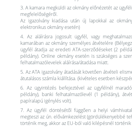
3. A kamara megküldi az okmány előnézetét az ügyfél
megfelelőségéről.
Az igazolvány kiadása után új lapokkal az okmá
elektronikus okmány esetén)
4. Az aláírásra jogosult ügyfél, vagy meghatalmaz
kamarában az okmány személyes átvételére (Bélyegző
ügyfél átadja az eredeti ATA-szerződéseket (2 példá
példány). Online okmány esetén is szükséges a sze
felhatalmazólevelek aláírása/átadása miatt.
5. Az ATA igazolvány átadását követően átvételi elism
átutalásos számla kiállítása. (kivételes esetben készp
6. Az ügyintézés befejeztével az ügyfélnél mara
példány), banki felhatalmazólevél (1 példány), átv
papíralapú igénylés volt).
7. Az ügyfél döntésétől függően a helyi vámhivatal
megteszi az ún. elővámkezelést (gördülékenyebbé teh
történik meg, akkor az EU-ból való kilépésnél történi