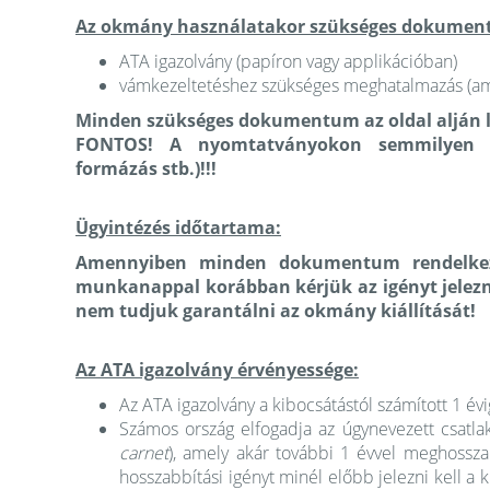
Az okmány használatakor szükséges dokumen
ATA igazolvány (papíron vagy applikációban)
vámkezeltetéshez szükséges meghatalmazás (ame
Minden szükséges dokumentum az oldal alján l
FONTOS! A nyomtatványokon semmilyen v
formázás stb.)!!!
Ügyintézés időtartama:
Amennyiben minden dokumentum rendelkezé
munkanappal korábban kérjük az igényt jelezn
nem tudjuk garantálni az okmány kiállítását!
Az ATA igazolvány érvényessége:
Az ATA igazolvány a kibocsátástól számított 1 év
Számos ország elfogadja az úgynevezett csatlak
carnet
), amely akár további 1 évvel meghossza
hosszabbítási igényt minél előbb jelezni kell a 