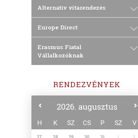
Alternatív vitarendezés
Europe Direct
Erasmus Fiatal
Vállalkozóknak
RENDEZVÉNYEK
2026. augusztus
H
K
SZ
CS
P
SZ
V
27
28
29
30
31
1
2