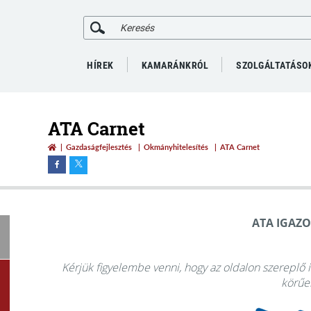
HÍREK
KAMARÁNKRÓL
SZOLGÁLTATÁSO
ATA Carnet
Gazdaságfejlesztés
Okmányhitelesítés
ATA Carnet
ATA IGAZ
Kérjük figyelembe venni, hogy az oldalon szereplő 
körűe