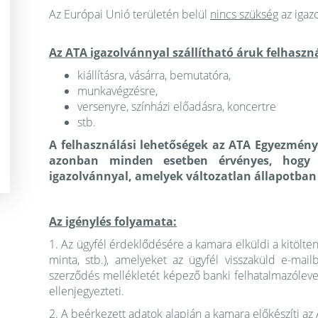
Az Európai Unió területén belül
nincs szükség
az igazo
Az ATA igazolvánnyal szállítható áruk felhaszn
kiállításra, vásárra, bemutatóra,
munkavégzésre,
versenyre, színházi előadásra, koncertre
stb.
A felhasználási lehetőségek az ATA Egyezmény
azonban minden esetben érvényes, hogy 
igazolvánnyal, amelyek változatlan állapotban 
Az igénylés folyamata:
1. Az ügyfél érdeklődésére a kamara elküldi a kitölt
minta, stb.), amelyeket az ügyfél visszaküld e-mai
szerződés mellékletét képező banki felhatalmazólevele
ellenjegyezteti.
2. A beérkezett adatok alapján a kamara előkészíti a