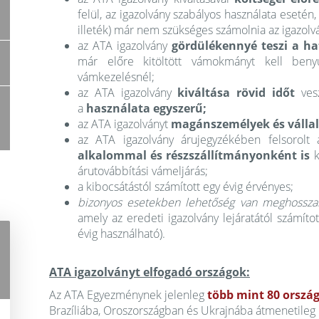
felül, az igazolvány szabályos használata esetén
illeték) már nem szükséges számolnia az igazolvá
az ATA igazolvány
gördülékennyé teszi a ha
már előre kitöltött vámokmányt kell beny
vámkezelésnél;
az ATA igazolvány
kiváltása rövid időt
vesz
a
használata egyszerű;
az ATA igazolványt
magánszemélyek és válla
az ATA igazolvány árujegyzékében felsorolt
alkalommal és részszállítmányonként is
k
árutovábbítási vámeljárás;
a kibocsátástól számított egy évig érvényes;
bizonyos esetekben lehetőség van meghossza
amely az eredeti igazolvány lejáratától számít
évig használható).
ATA igazolványt elfogadó országok:
Az ATA Egyezménynek jelenleg
több mint 80 ország
Brazíliába, Oroszországban és Ukrajnába átmenetileg 