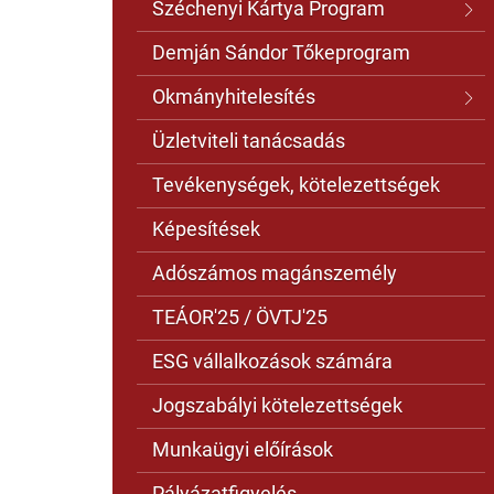
Széchenyi Kártya Program
Demján Sándor Tőkeprogram
Okmányhitelesítés
Üzletviteli tanácsadás
Tevékenységek, kötelezettségek
Képesítések
Adószámos magánszemély
TEÁOR'25 / ÖVTJ'25
ESG vállalkozások számára
Jogszabályi kötelezettségek
Munkaügyi előírások
Pályázatfigyelés