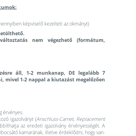
tumok:
nnyiben képviselő kezelteti az okmányt)
etölthető.
áltoztatás nem végezhető (formátum,
sre áll, 1-2 munkanap, DE legalább 7
i, mivel 1-2 nappal a kiutazást megelőzően
ig érvényes.
ozó igazolványt (
Anschluss-Carnet
,
Replacement
bbíthatja az eredeti igazolvány érvényességét. A
kibocsátó kamarának, illetve érdeklődni, hogy van-