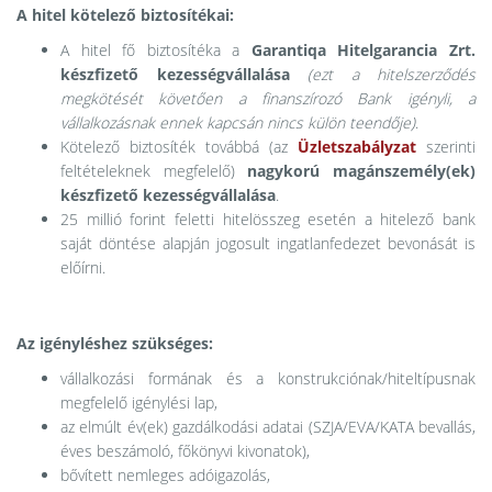
A hitel kötelező biztosítékai:
A hitel fő biztosítéka a
Garantiqa Hitelgarancia Zrt.
készfizető kezességvállalása
(ezt a hitelszerződés
megkötését követően a finanszírozó Bank igényli, a
vállalkozásnak ennek kapcsán nincs külön teendője)
.
Kötelező biztosíték továbbá (az
Üzletszabályzat
szerinti
feltételeknek megfelelő)
nagykorú magánszemély(ek)
készfizető kezességvállalása
.
25 millió forint feletti hitelösszeg esetén a hitelező bank
saját döntése alapján jogosult ingatlanfedezet bevonását is
előírni.
Az igényléshez szükséges:
vállalkozási formának és a konstrukciónak/hiteltípusnak
megfelelő igénylési lap,
az elmúlt év(ek) gazdálkodási adatai (SZJA/EVA/KATA bevallás,
éves beszámoló, főkönyvi kivonatok),
bővített nemleges adóigazolás,