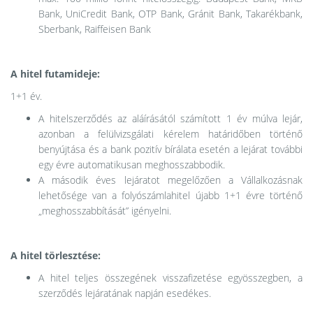
Bank, UniCredit Bank, OTP Bank, Gránit Bank, Takarékbank,
Sberbank, Raiffeisen Bank
A hitel futamideje:
1+1 év.
A hitelszerződés az aláírásától számított 1 év múlva lejár,
azonban a felülvizsgálati kérelem határidőben történő
benyújtása és a bank pozitív bírálata esetén a lejárat további
egy évre automatikusan meghosszabbodik.
A második éves lejáratot megelőzően a Vállalkozásnak
lehetősége van a folyószámlahitel újabb 1+1 évre történő
„meghosszabbítását” igényelni.
A hitel törlesztése:
A hitel teljes összegének visszafizetése egyösszegben, a
szerződés lejáratának napján esedékes.