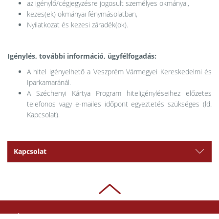
az igénylő/cégjegyzésre jogosult személyes okmányai,
kezes(ek) okmányai fénymásolatban,
Nyilatkozat és kezesi záradék(ok).
Igénylés, további információ, ügyfélfogadás:
A hitel igényelhető a Veszprém Vármegyei Kereskedelmi és
Iparkamaránál.
A Széchenyi Kártya Program hiteligényléseihez előzetes
telefonos vagy e-mailes időpont egyeztetés szükséges (ld.
Kapcsolat).
Kapcsolat