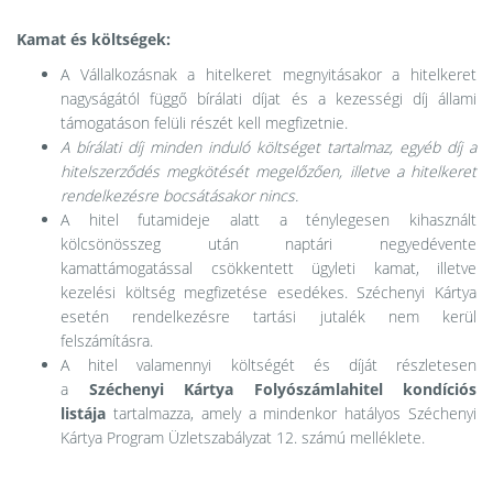
Kamat és költségek:
A Vállalkozásnak a hitelkeret megnyitásakor a hitelkeret
nagyságától függő bírálati díjat és a kezességi díj állami
támogatáson felüli részét kell megfizetnie.
A bírálati díj minden induló költséget tartalmaz, egyéb díj a
hitelszerződés megkötését megelőzően, illetve a hitelkeret
rendelkezésre bocsátásakor nincs.
A hitel futamideje alatt a ténylegesen kihasznált
kölcsönösszeg után naptári negyedévente
kamattámogatással csökkentett ügyleti kamat, illetve
kezelési költség megfizetése esedékes. Széchenyi Kártya
esetén rendelkezésre tartási jutalék nem kerül
felszámításra.
A hitel valamennyi költségét és díját részletesen
a
Széchenyi Kártya Folyószámlahitel kondíciós
listája
tartalmazza, amely a mindenkor hatályos Széchenyi
Kártya Program Üzletszabályzat 12. számú melléklete.