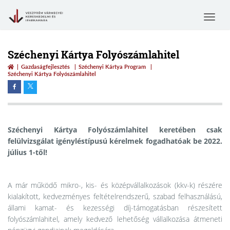
Toggle
navigat
Széchenyi Kártya Folyószámlahitel
Gazdaságfejlesztés
Széchenyi Kártya Program
Széchenyi Kártya Folyószámlahitel
Széchenyi Kártya Folyószámlahitel keretében csak
felülvizsgálat igényléstípusú kérelmek fogadhatóak be 2022.
július 1-től!
A már működő mikro-, kis- és középvállalkozások (kkv-k) részére
kialakított, kedvezményes feltételrendszerű, szabad felhasználású,
állami kamat- és kezességi díj-támogatásban részesített
folyószámlahitel, amely kedvező lehetőség vállalkozása átmeneti