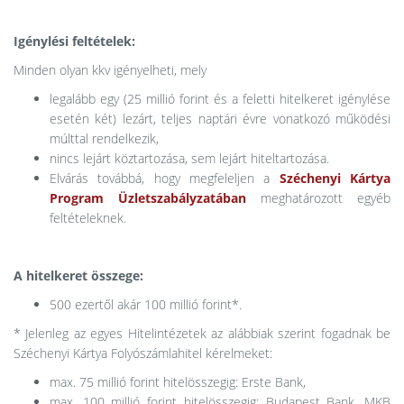
Igénylési feltételek:
Minden olyan kkv igényelheti, mely
legalább egy (25 millió forint és a feletti hitelkeret igénylése
esetén két) lezárt, teljes naptári évre vonatkozó működési
múlttal rendelkezik,
nincs lejárt köztartozása, sem lejárt hiteltartozása.
Elvárás továbbá, hogy megfeleljen a
Széchenyi Kártya
Program Üzletszabályzatában
meghatározott egyéb
feltételeknek.
A hitelkeret összege:
500 ezertől akár 100 millió forint*.
* Jelenleg az egyes Hitelintézetek az alábbiak szerint fogadnak be
Széchenyi Kártya Folyószámlahitel kérelmeket:
max. 75 millió forint hitelösszegig: Erste Bank,
max. 100 millió forint hitelösszegig: Budapest Bank, MKB