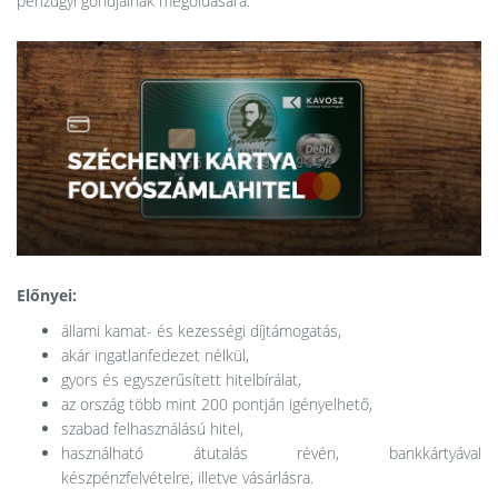
pénzügyi gondjainak megoldására.
Előnyei:
állami kamat- és kezességi díjtámogatás,
akár ingatlanfedezet nélkül,
gyors és egyszerűsített hitelbírálat,
az ország több mint 200 pontján igényelhető,
szabad felhasználású hitel,
használható átutalás révén, bankkártyával
készpénzfelvételre, illetve vásárlásra.