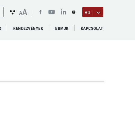
A
A
HU
K
RENDEZVÉNYEK
BBMJK
KAPCSOLAT