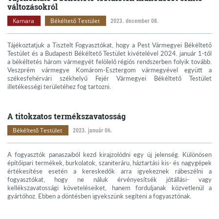
változásokról
Kamara
Békéltető Testület
2023. december 08.
Tájékoztatjuk a Tisztelt Fogyasztókat, hogy a Pest Vármegyei Békéltető
Testület és a Budapesti Békéltető Testület kivételével 2024. január 1-től
a békéltetés három vármegyét felölelő régiós rendszerben folyik tovább.
Veszprém vármegye Komárom-Esztergom vármegyével együtt a
székesfehérvári székhelyű Fejér Vármegyei Békéltető Testület
illetékességi területéhez fog tartozni.
A titokzatos termékszavatosság
Békéltető Testület
2023. január 06.
A fogyasztók panaszaiból kezd kirajzolódni egy új jelenség. Különösen
építőipari termékek, burkolatok, szaniteráru, háztartási kis- és nagygépek
értékesítése esetén a kereskedők arra igyekeznek rábeszélni a
fogyasztókat, hogy ne náluk érvényesítsék jótállási- vagy
kellékszavatossági követeléseiket, hanem forduljanak közvetlenül a
gyártóhoz. Ebben a döntésben igyekszünk segíteni a fogyasztónak.