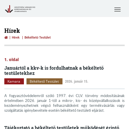
Toggle
navigat
Hírek
Hírek
Békéltető Testület
1. oldal
Januártól a kkv-k is fordulhatnak a békéltető
testületekhez
Kamara
Békéltető Testület
2026. január 15.
A fogyasztóvédelemről szóló 1997. évi CLV. törvény módosításának
értelmében 2026. január 1-től a mikro-, kis- és középvállalkozások is
kezdeményezhetnek végső felhasználóként egy termékvásárlás vagy
szolgáltatás igénybevétele esetén békéltető testületi eljárást.
Tájékoztató a békéltető testületek működését érintő