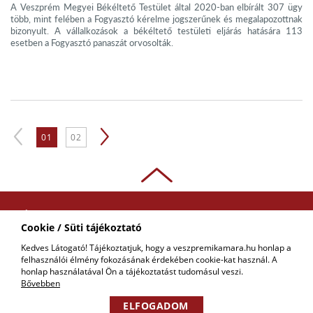
A Veszprém Megyei Békéltető Testület által 2020-ban elbírált 307 ügy
több, mint felében a Fogyasztó kérelme jogszerűnek és megalapozottnak
bizonyult. A vállalkozások a békéltető testületi eljárás hatására 113
esetben a Fogyasztó panaszát orvosolták.
01
02
ADATKEZELÉSI
Cookie / Süti tájékoztató
TÁJÉKOZTATÓ
Kedves Látogató! Tájékoztatjuk, hogy a veszpremikamara.hu honlap a
felhasználói élmény fokozásának érdekében cookie-kat használ. A
COPYRIGHT © 2018 - 2026 VKIK. |
KAPCSOLAT
ALL RIGHTS RESERVED! DESIGNED &
honlap használatával Ön a tájékoztatást tudomásul veszi.
POWERED BY
POSITIVE ADAMSKY
Bővebben
ELFOGADOM