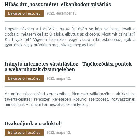
Hibás áru, rossz méret, elkapkodott vásárlás
Békéltető Testület
2022. december 15.
Hogyan nézzem a foci VB-t, ha az új tévén se kép, se hang, levált a
cipőtalp, mégsem kell az új táska, elbutult az okosóra. Most mit csináljak?
Kit hívjak fel? Vigyem szervizbe, vagy vissza a kereskedőhöz, írjak a
gyártónak, vagy próbáljam meg házilag megjavítani?
Iránytű internetes vásárláshoz - Tájékozódási pontok
a webáruházak dzsungelében
Békéltető Testület
2022. május 12.
Az online piacon bárki kereskedhet. Nemcsak vállalkozók, – akikkel, ha
távértékesítési rendszer keretében kötünk szerződést, fogyasztónak
minősülünk – hanem természetes személyek is.
Óvakodjunk a csalóktól!
Békéltető Testület
2022. május 12.