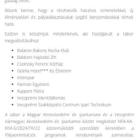
gazdag hetet.
Bízunk benne, hogy a résztvevők hasznos ismeretekkel, új
élményekkel és pályaválasztásukat segítő benyomásokkal tértek
haza.
Ezúton is köszönjük mindenkinek, aki hozzájárult a tábor
megvalósításához:
Balaton-Bakony Kocka Klub
Balatoni Hajózási Zrt.
Csolnoky Ferenc Kórház
Gizella Hotel*** és Étterem
Interspar
Pannon Egyetem
Ruppert Petra
Veszprémi Mentőállomás
Veszprémi Szakképzési Centrum Ipari Technikum
A tábor a Magyar Kereskedelmi és Iparkamara és a Veszprém
Vármegyei Kereskedelmi és Iparkamra között megkötött
NFA-KA-
KIM-6/2024/TK/22
közreműködői szerződés keretében a
Pályaorientációs programok, rendezvények szervezése,