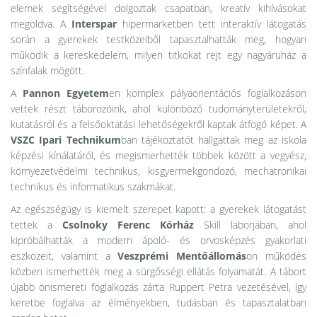
elemek segítségével dolgoztak csapatban, kreatív kihívásokat
megoldva. A
Interspar
hipermarketben tett interaktív látogatás
során a gyerekek testközelből tapasztalhatták meg, hogyan
működik a kereskedelem, milyen titkokat rejt egy nagyáruház a
színfalak mögött.
A
Pannon Egyetem
en komplex pályaorientációs foglalkozáson
vettek részt táborozóink, ahol különböző tudományterületekről,
kutatásról és a felsőoktatási lehetőségekről kaptak átfogó képet. A
VSZC Ipari Technikum
ban tájékoztatót hallgattak meg az iskola
képzési kínálatáról, és megismerhették többek között a vegyész,
környezetvédelmi technikus, kisgyermekgondozó, mechatronikai
technikus és informatikus szakmákat.
Az egészségügy is kiemelt szerepet kapott: a gyerekek látogatást
tettek a
Csolnoky Ferenc Kórház
Skill laborjában, ahol
kipróbálhatták a modern ápoló- és orvosképzés gyakorlati
eszközeit, valamint a
Veszprémi Mentőállomás
on működés
közben ismerhették meg a sürgősségi ellátás folyamatát. A tábort
újabb önismereti foglalkozás zárta Ruppert Petra vezetésével, így
keretbe foglalva az élményekben, tudásban és tapasztalatban