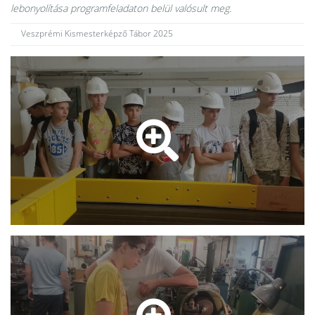
lebonyolítása programfeladaton belül valósult meg.
Veszprémi Kismesterképző Tábor 2025