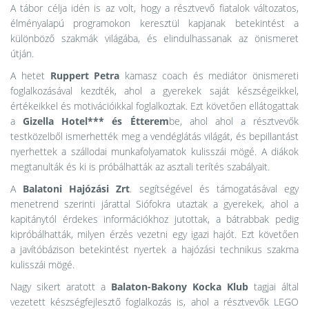
A tábor célja idén is az volt, hogy a résztvevő fiatalok változatos,
élményalapú programokon keresztül kapjanak betekintést a
különböző szakmák világába, és elindulhassanak az önismeret
útján.
A hetet
Ruppert Petra
kamasz coach és mediátor önismereti
foglalkozásával kezdték, ahol a gyerekek saját készségeikkel,
értékeikkel és motivációikkal foglalkoztak. Ezt követően ellátogattak
a
Gizella Hotel*** és Étterem
be, ahol ahol a résztvevők
testközelből ismerhették meg a vendéglátás világát, és bepillantást
nyerhettek a szállodai munkafolyamatok kulisszái mögé. A diákok
megtanulták és ki is próbálhatták az asztali terítés szabályait.
A
Balatoni Hajózási Zrt
. segítségével és támogatásával egy
menetrend szerinti járattal Siófokra utaztak a gyerekek, ahol a
kapitánytól érdekes információkhoz jutottak, a bátrabbak pedig
kipróbálhatták, milyen érzés vezetni egy igazi hajót. Ezt követően
a javítóbázison betekintést nyertek a hajózási technikus szakma
kulisszái mögé.
Nagy sikert aratott a
Balaton-Bakony Kocka Klub
tagjai által
vezetett készségfejlesztő foglalkozás is, ahol a résztvevők LEGO