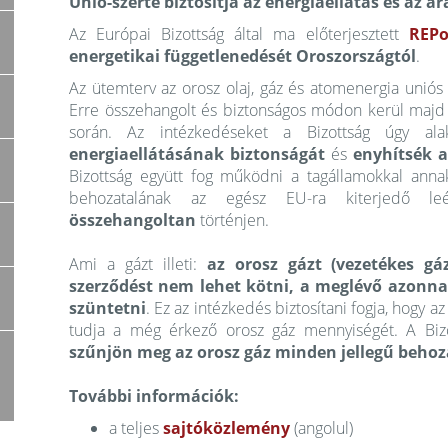
Unió-szerte biztosítja az energiaellátás és az ár
Az Európai Bizottság által ma előterjesztett
REPo
energetikai függetlenedését Oroszországtól
.
Az ütemterv az orosz olaj, gáz és atomenergia uniós 
Erre összehangolt és biztonságos módon kerül majd s
során. Az intézkedéseket a Bizottság úgy al
energiaellátásának biztonságát
és
enyhítsék a
Bizottság együtt fog működni a tagállamokkal anna
behozatalának az egész EU-ra kiterjedő le
összehangoltan
történjen.
Ami a gázt illeti:
az orosz gázt (vezetékes gáz
szerződést nem lehet kötni, a meglévő azonnal
szüntetni
. Ez az intézkedés biztosítani fogja, hogy
tudja a még érkező orosz gáz mennyiségét. A Bizot
szűnjön meg az orosz gáz minden jellegű behoz
További információk:
a teljes
sajtóközlemény
(angolul)