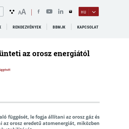
A
A
HU
K
RENDEZVÉNYEK
BBMJK
KAPCSOLAT
nteti az orosz energiától
függését
ó függését, le fogja állítani az orosz gáz és
tni az orosz eredetű atomenergiát, miközben