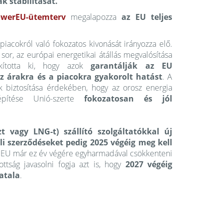
ak stabilitását.
werEU-ütemterv
megalapozza
az EU teljes
piacokról való fokozatos kivonását irányozza elő.
or, az európai energetikai átállás megvalósítása
akította ki, hogy azok
garantálják az EU
z árakra és a piacokra gyakorolt hatást
. A
k biztosítása érdekében, hogy az orosz energia
építése Unió-szerte
fokozatosan és jól
t vagy LNG-t) szállító szolgáltatókkal új
i szerződéseket pedig 2025 végéig meg kell
 az EU már ez év végére egyharmadával csökkenteni
tság javasolni fogja azt is, hogy
2027 végéig
atala
.