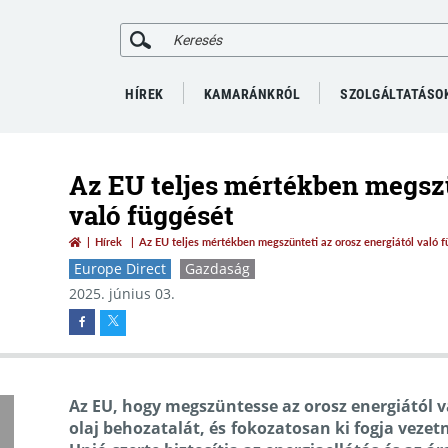
HÍREK
KAMARÁNKRÓL
SZOLGÁLTATÁSO
Az EU teljes mértékben megszü
való függését
Hírek
Az EU teljes mértékben megszünteti az orosz energiától való 
Europe Direct
Gazdaság
2025. június 03.
Az EU, hogy megszüntesse az orosz energiától val
olaj behozatalát, és fokozatosan ki fogja veze