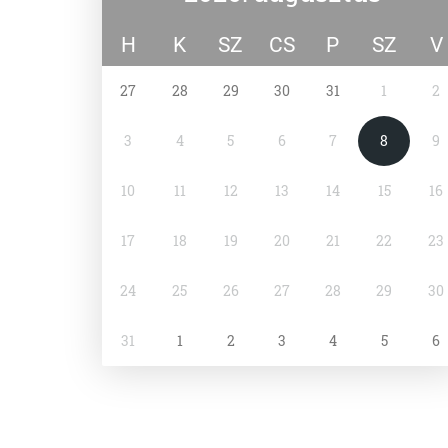
H
K
SZ
CS
P
SZ
V
27
28
29
30
31
1
2
3
4
5
6
7
8
9
10
11
12
13
14
15
16
17
18
19
20
21
22
23
24
25
26
27
28
29
30
31
1
2
3
4
5
6