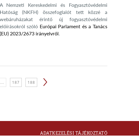
A Nemzeti Kereskedelmi és Fogyasztóvédelmi
Hatóság (NKFH) összefoglalót tett közzé a
webáruházakat érintő új fogyasztóvédelmi
előírásokról szóló
Európai Parlament és a Tanács
(EU) 2023/2673 irányelvről
.
...
187
188
ADATKEZELÉSI TÁJÉKOZTATÓ