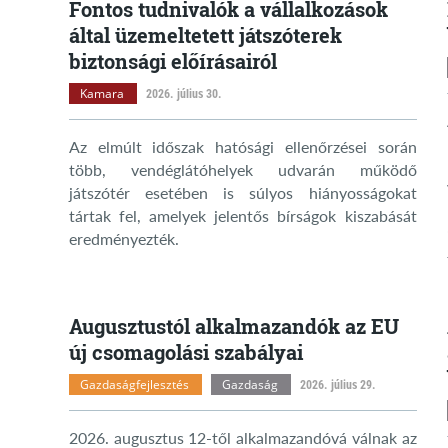
Fontos tudnivalók a vállalkozások
által üzemeltetett játszóterek
biztonsági előírásairól
Kamara
2026. július 30.
Az elmúlt időszak hatósági ellenőrzései során
több, vendéglátóhelyek udvarán működő
játszótér esetében is súlyos hiányosságokat
tártak fel, amelyek jelentős bírságok kiszabását
eredményezték.
Augusztustól alkalmazandók az EU
új csomagolási szabályai
Gazdaságfejlesztés
Gazdaság
2026. július 29.
2026. augusztus 12-től alkalmazandóvá válnak az