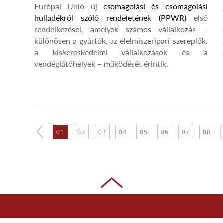
Európai Unió új
csomagolási és csomagolási
hulladékról szóló rendeletének (PPWR)
első
rendelkezései, amelyek számos vállalkozás –
különösen a gyártók, az élelmiszeripari szereplők,
a kiskereskedelmi vállalkozások és a
vendéglátóhelyek – működését érintik.
01
02
03
04
05
06
07
08