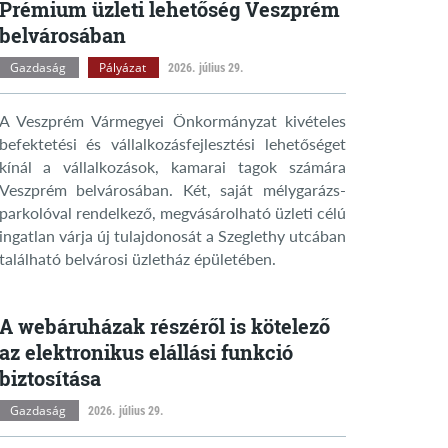
Prémium üzleti lehetőség Veszprém
belvárosában
Gazdaság
Pályázat
2026. július 29.
A Veszprém Vármegyei Önkormányzat kivételes
befektetési és vállalkozásfejlesztési lehetőséget
kínál a vállalkozások, kamarai tagok számára
Veszprém belvárosában. Két, saját mélygarázs-
parkolóval rendelkező, megvásárolható üzleti célú
ingatlan várja új tulajdonosát a Szeglethy utcában
található belvárosi üzletház épületében.
A webáruházak részéről is kötelező
az elektronikus elállási funkció
biztosítása
Gazdaság
2026. július 29.