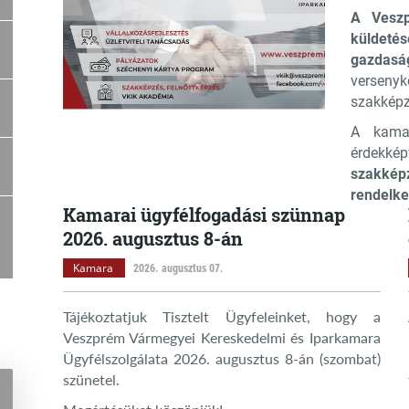
A Veszp
küldeté
gazdasá
versenyk
szakképz
A kama
érdekké
szakkép
rendelke
Kamarai ügyfélfogadási szünnap
2026. augusztus 8-án
Kamara
2026. augusztus 07.
Tájékoztatjuk Tisztelt Ügyfeleinket, hogy a
Veszprém Vármegyei Kereskedelmi és Iparkamara
Ügyfélszolgálata 2026. augusztus 8-án (szombat)
szünetel.