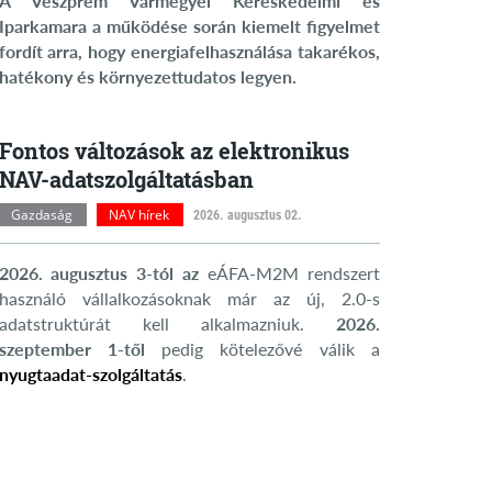
A Veszprém Vármegyei Kereskedelmi és
Iparkamara a működése során kiemelt figyelmet
fordít arra, hogy energiafelhasználása takarékos,
hatékony és környezettudatos legyen.
Fontos változások az elektronikus
NAV-adatszolgáltatásban
Gazdaság
NAV hírek
2026. augusztus 02.
2026. augusztus 3-tól az
eÁFA-M2M rendszert
használó vállalkozásoknak már az új, 2.0-s
adatstruktúrát kell alkalmazniuk.
2026.
szeptember 1-től
pedig kötelezővé válik a
nyugtaadat-szolgáltatás
.