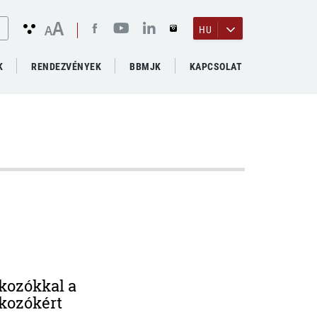
A
A
HU
K
RENDEZVÉNYEK
BBMJK
KAPCSOLAT
lkozókkal a
lkozókért