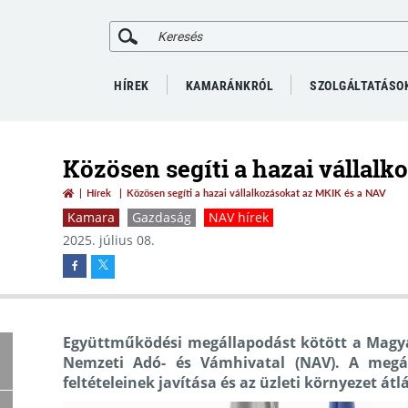
HÍREK
KAMARÁNKRÓL
SZOLGÁLTATÁSO
Közösen segíti a hazai vállal
Hírek
Közösen segíti a hazai vállalkozásokat az MKIK és a NAV
Kamara
Gazdaság
NAV hírek
2025. július 08.
Együttműködési megállapodást kötött a Magya
Nemzeti Adó- és Vámhivatal (NAV). A megál
feltételeinek javítása és az üzleti környezet át