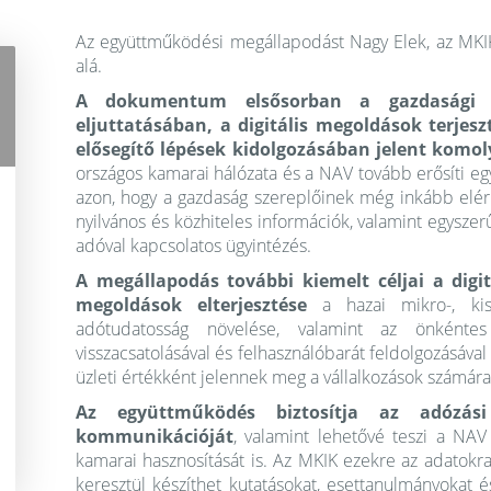
Az együttműködési megállapodást Nagy Elek, az MKIK
alá.
A dokumentum elsősorban a gazdasági s
eljuttatásában, a digitális megoldások terjesz
elősegítő lépések kidolgozásában jelent komo
országos kamarai hálózata és a NAV tovább erősíti e
azon, hogy a gazdaság szereplőinek még inkább elér
nyilvános és közhiteles információk, valamint egysze
adóval kapcsolatos ügyintézés.
A megállapodás további kiemelt céljai a digit
megoldások elterjesztése
a hazai mikro-, kis-
adótudatosság növelése, valamint az önkénte
visszacsatolásával és felhasználóbarát feldolgozásáv
üzleti értékként jelennek meg a vállalkozások számára
Az együttműködés biztosítja az adózás
kommunikációját
, valamint lehetővé teszi a NAV á
kamarai hasznosítását is. Az MKIK ezekre az adatokra
keresztül készíthet kutatásokat, esettanulmányokat 