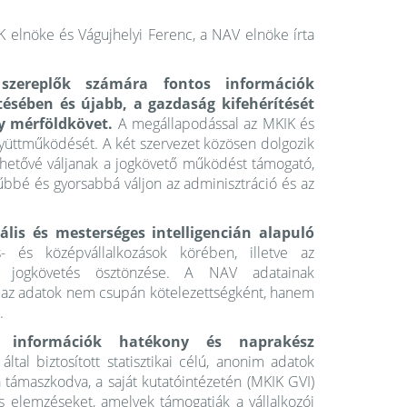
 elnöke és Vágujhelyi Ferenc, a NAV elnöke írta
zereplők számára fontos információk
tésében és újabb, a gazdaság kifehérítését
ly mérföldkövet.
A megállapodással az MKIK és
gyüttműködését. A két szervezet közösen dolgozik
hetővé váljanak a jogkövető működést támogató,
rűbbé és gyorsabbá váljon az adminisztráció és az
ális és mesterséges intelligencián alapuló
 és középvállalkozások körében, illetve az
s jogkövetés ösztönzése. A NAV adatainak
al az adatok nem csupán kötelezettségként, hanem
.
i információk hatékony és naprakész
ltal biztosított statisztikai célú, anonim adatok
 támaszkodva, a saját kutatóintézetén (MKIK GVI)
és elemzéseket, amelyek támogatják a vállalkozói