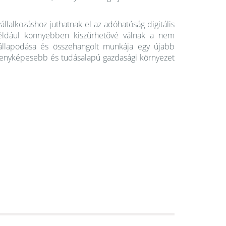
alkozáshoz juthatnak el az adóhatóság digitális
például könnyebben kiszűrhetővé válnak a nem
állapodása és összehangolt munkája egy újabb
rsenyképesebb és tudásalapú gazdasági környezet