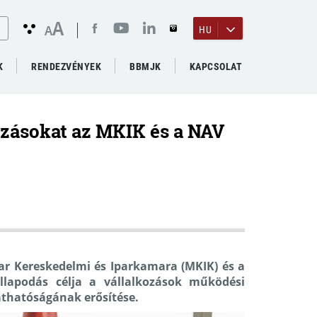
A
A
HU
K
RENDEZVÉNYEK
BBMJK
KAPCSOLAT
kozásokat az MKIK és a NAV
r Kereskedelmi és Iparkamara (MKIK) és a
lapodás célja a vállalkozások működési
láthatóságának erősítése.