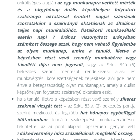
önköltséges alapján
az egy munkanapra vetített mérték
és a tárgyhónap duális képzőhelyen folytatott
szakirányú oktatással érintett napjai számának
szorzataként a szakirányú oktatásnak az általános
teljes napi munkaidőhöz, fiatalkorú munkavállaló
esetén napi 7 órához viszonyított arányában
számított összege
azzal, hogy nem vehető figyelembe
az olyan munkanap, amire a tanuló, illetve a
képzésben részt vevő személy munkabérre vagy
távolléti díjra nem jogosult,
vagy az Szkt. 84§ (6)
bekezdés szerint mentesül rendelkezési állási és
munkavégzési kötelezettségének teljesítése alól (ide nem
értve a betegszabadság olyan munkanapjait, amely a duális
képzőhelyen folytatott szakirányú oktatásra esik),
ha a tanuló, illetve a képzésben részt vevő személy
sikeres
szakmai vizsgát tett
– az Szkt. 83.§. (2) bekezdés pontja
szerint megkötött és legalább
hat hónapos egybefüggő
időtartamban
fennálló szakképzési munkaszerződésre
tekintettel az a) pont alapján jogszerűen igénybe vett
a
dókedvezmény húsz százalékának megfelelő összeg
,