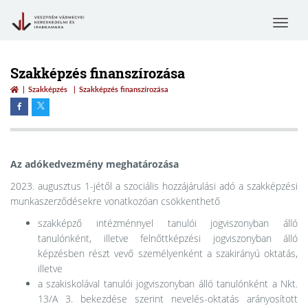
Toggle
navigat
Szakképzés finanszírozása
Szakképzés
Szakképzés finanszírozása
Az adókedvezmény meghatározása
2023. augusztus 1-jétől a szociális hozzájárulási adó a szakképzési
munkaszerződésekre vonatkozóan csökkenthető
szakképző intézménnyel tanulói jogviszonyban álló
tanulónként, illetve felnőttképzési jogviszonyban álló
képzésben részt vevő személyenként a szakirányú oktatás,
illetve
a szakiskolával tanulói jogviszonyban álló tanulónként a Nkt.
13/A 3. bekezdése szerint nevelés-oktatás arányosított