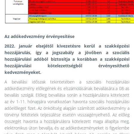
Az adókedvezmény érvényesítése
2022. január elsejétől kivezetésre kerül a szakképzési
hozzájárulás, így a jogszabály a jövőben a szociális
hozzájárulási adóból biztosítja a korábban a szakképzési
hozzájárulási kötelezettségből érvényesíthető
kedvezményeket.
A bevallási időszak tekintetében a szociális hozzájárulási
adókedvezmény előlegének és elszámolásának bevallására a 08-as
bevallás szolgál. Előleg bevallása során a hozzájárulásra kötelezett
az év 1-11. hónapjára vonatkozóan havonta szociális hozzájárulási
adóelőleget fizet. Az önköltség alapján számított adókedvezmény a
törvényi feltételek teljesülése esetén visszaigényelhető. Az előleg
összegét havonta a hozzájárulásra kötelezett maga állapítja meg,
elektronikus úton bevallja, és az adókedvezményeket is figyelembe