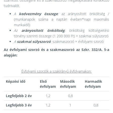
számított összegére és a szakmaszorzó megállapítására vonatkozó
tudnivalót.
A
kedvezmény összege
:
az arányosított önköltség /
(munkanapok száma a naptári éveben*napi maximális
munkaidő)
Az
arányosított önköltség
:
önköltség költségvetési
törvény szerinti összege (1 200 000 Ft) × szakmai súlyszorzó
A
szakmai súlyszorzó
:
szakmaszorzó × évfolyami szorzó
Az évfolyami szorzó és a szakmaszorzó az Szkr. 332/A. §-a
alapján:
Évfolyami szorzók a szakirányú évfolyamakon:
Képzési idő
Első
Második
Harmadik
évfolyam
évfolyam
évfolyam
Legfeljebb 2 év
1,2
0,8
Legfeljebb 3 év
1,2
1
0,8