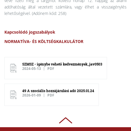
véve fizeti meg a tárgyhót követő hónap 12. napjáig az állami
adóhatóság által vezetett számlára, vagy élhet a visszaigénylés
lehetőségével. (Adónem kód: 258)
Kapcsolódó jogszabályok
NORMATÍVA- ÉS KÖLTSÉGKALKULÁTOR
SZMSZ - igénybe vehető kedvezmények_jav0503
2024-05-13
PDF
49 A szociális hozzájárulási adó 2025.01.24
2026-01-09
PDF