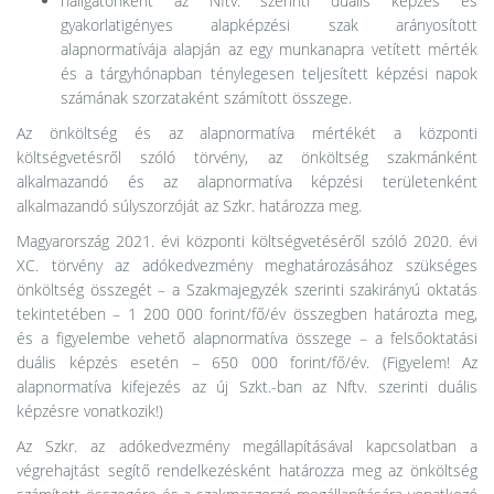
hallgatónként az Nftv. szerinti duális képzés és
gyakorlatigényes alapképzési szak arányosított
alapnormatívája alapján az egy munkanapra vetített mérték
és a tárgyhónapban ténylegesen teljesített képzési napok
számának szorzataként számított összege.
Az önköltség és az alapnormatíva mértékét a központi
költségvetésről szóló törvény, az önköltség szakmánként
alkalmazandó és az alapnormatíva képzési területenként
alkalmazandó súlyszorzóját az Szkr. határozza meg.
Magyarország 2021. évi központi költségvetéséről szóló 2020. évi
XC. törvény az adókedvezmény meghatározásához szükséges
önköltség összegét – a Szakmajegyzék szerinti szakirányú oktatás
tekintetében – 1 200 000 forint/fő/év összegben határozta meg,
és a figyelembe vehető alapnormatíva összege – a felsőoktatási
duális képzés esetén – 650 000 forint/fő/év. (Figyelem! Az
alapnormatíva kifejezés az új Szkt.-ban az Nftv. szerinti duális
képzésre vonatkozik!)
Az Szkr. az adókedvezmény megállapításával kapcsolatban a
végrehajtást segítő rendelkezésként határozza meg az önköltség