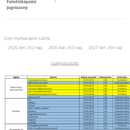
Felnőttképzési
1
jogviszony
Éves munkanapok száma:
2025-ben 252 nap; 2026-ban 253 nap; 2027-ben 254 nap
Szakmaszorzók: