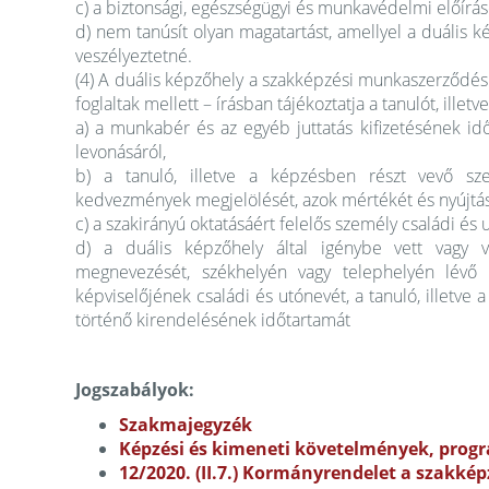
c) a biztonsági, egészségügyi és munkavédelmi előírás
d) nem tanúsít olyan magatartást, amellyel a duális 
veszélyeztetné.
(4) A duális képzőhely a szakképzési munkaszerződés a
foglaltak mellett – írásban tájékoztatja a tanulót, ill
a) a munkabér és az egyéb juttatás kifizetésének időp
levonásáról,
b) a tanuló, illetve a képzésben részt vevő sz
kedvezmények megjelölését, azok mértékét és nyújtásá
c) a szakirányú oktatásáért felelős személy családi és
d) a duális képzőhely által igénybe vett vagy 
megnevezését, székhelyén vagy telephelyén lévő sz
képviselőjének családi és utónevét, a tanuló, illet
történő kirendelésének időtartamát
Jogszabályok:
Szakmajegyzék
Képzési és kimeneti követelmények, pro
12/2020. (II.7.) Kormányrendelet a szakkép