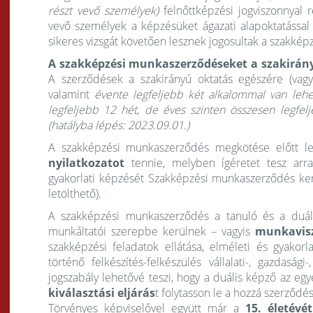
részt vevő személyek)
felnőttképzési jogviszonnyal r
vevő személyek a képzésüket ágazati alapoktatással 
sikeres vizsgát követően lesznek jogosultak a szakk
A szakképzési munkaszerződéseket a szakirány
A szerződések a szakirányú oktatás egészére (vagy
valamint
évente legfeljebb két alkalommal van leh
legfeljebb 12 hét, de éves szinten összesen legfelj
(hatályba lépés: 2023.09.01.)
A szakképzési munkaszerződés megkötése előtt l
nyilatkozatot
tennie, melyben ígéretet tesz arr
gyakorlati képzését Szakképzési munkaszerződés keret
letölthető).
A szakképzési munkaszerződés a tanuló és a duális
munkáltatói szerepbe kerülnek – vagyis
munkavisz
szakképzési feladatok ellátása, elméleti és gyakorla
történő felkészítés-felkészülés vállalati-, gazdasá
jogszabály lehetővé teszi, hogy a duális képző az e
kiválasztási eljárás
t folytasson le a hozzá szerződé
Törvényes képviselővel együtt már a
15. életévé