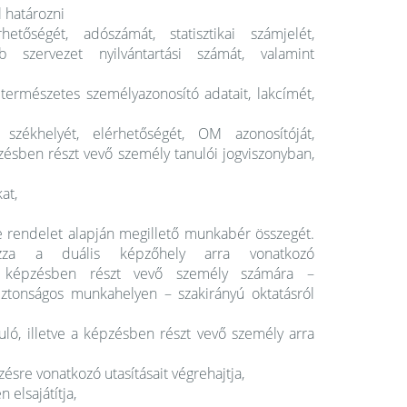
l határozni
tőségét, adószámát, statisztikai számjelét,
 szervezet nyilvántartási számát, valamint
 természetes személyazonosító adatait, lakcímét,
zékhelyét, elérhetőségét, OM azonosítóját,
pzésben részt vevő személy tanulói jogviszonyban,
kat,
 e rendelet alapján megillető munkabér összegét.
azza a duális képzőhely arra vonatkozó
e a képzésben részt vevő személy számára –
tonságos munkahelyen – szakirányú oktatásról
ló, illetve a képzésben részt vevő személy arra
zésre vonatkozó utasításait végrehajtja,
 elsajátítja,