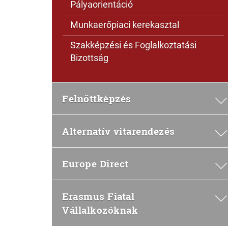
Pályaorientáció
Munkaerőpiaci kerekasztal
Szakképzési és Foglalkoztatási
Bizottság
Felnőttképzés
Alternatív vitarendezés
Europe Direct
Erasmus Fiatal
Vállalkozóknak