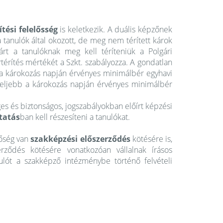
ítési felelősség
is keletkezik. A duális képzőnek
a tanulók által okozott, de meg nem térített károk
árt a tanulóknak meg kell téríteniük a Polgári
térítés mértékét a Szkt. szabályozza. A gondatlan
a károkozás napján érvényes minimálbér egyhavi
feljebb a károkozás napján érvényes minimálbér
es és biztonságos, jogszabályokban előírt képzési
tatás
ban kell részesíteni a tanulókat.
tőség van
szakképzési előszerződés
kötésére is,
ződés kötésére vonatkozóan vállalnak írásos
ulót a szakképző intézménybe történő felvételi