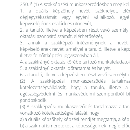
250. § (1) A szakképzési munkaszerződésben meg kel
1. a duális képzőhely nevét, székhelyét, elérhe
cégjegyzékszámát vagy egyéni vállalkozó, egyéb
képviselőjének családi és utónevét,
2. a tanuló, illetve a képzésben részt vevő személy
oktatási azonosító számát, elérhetőségét,
3. annak a szakképző intézménynek a nevét, s
képviselőjének nevét, amellyel a tanuló, illetve a ké
illetve felnőttképzési jogviszonyban áll,
4. a szakirányú oktatás körébe tartozó munkafeladato
5. a szakirányú oktatás időtartamát és helyét,
6. a tanuló, illetve a képzésben részt vevő személyt
(2) A szakképzési munkaszerződés tartalm
kötelezettségvállalását, hogy a tanuló, illetv
egészségvédelmi és munkavédelmi szempontból biz
gondoskodik.
(3) A szakképzési munkaszerződés tartalmazza a tanu
vonatkozó kötelezettségvállalását, hogy
a) a duális képzőhely képzési rendjét megtartja, a kép
b) a szakmai ismereteket a képességeinek megfelelően