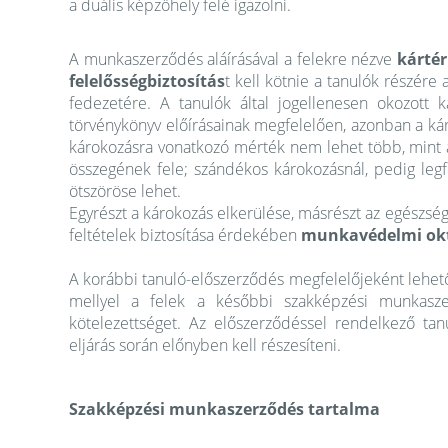
a duális képzőhely felé igazolni.
A munkaszerződés aláírásával a felekre nézve
kártér
felelősségbiztosítás
t kell kötnie a tanulók részére 
fedezetére. A tanulók által jogellenesen okozott k
törvénykönyv előírásainak megfelelően, azonban a kár
károkozásra vonatkozó mérték nem lehet több, mint 
összegének fele; szándékos károkozásnál, pedig leg
ötszöröse lehet.
Egyrészt a károkozás elkerülése, másrészt az egészség
feltételek biztosítása érdekében
munkavédelmi ok
A korábbi tanuló-előszerződés megfelelőjeként lehe
mellyel a felek a későbbi szakképzési munkaszer
kötelezettséget. Az előszerződéssel rendelkező tan
eljárás során előnyben kell részesíteni.
Szakképzési munkaszerződés tartalma