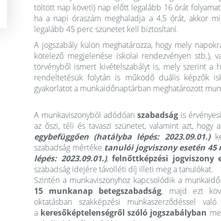
töltött nap követi) nap előtt legalább 16 órát folyama
ha a napi óraszám meghaladja a 4,5 órát, akkor m
legalább 45 perc szünetet kell biztosítani.
A jogszabály külön meghatározza, hogy mely napokra
kötelező megjelenése iskolai rendezvényen stb.), va
törvényből ismert kivételszabályt is, mely szerint
rendeltetésük folytán is működő duális képzők isk
gyakorlatot a munkaidőnaptárban meghatározott munk
A munkaviszonyból adódóan
szabadság
is érvényesí
az őszi, téli és tavaszi szünetet, valamint azt, hogy
egybefüggően (hatályba lépés: 2023.09.01.)
ke
szabadság mértéke
tanulói jogviszony esetén 45
lépés: 2023.09.01.)
,
felnőttképzési jogviszon
szabadság idejére távolléti díj illeti meg a tanulókat.
Szintén a munkaviszonyhoz kapcsolódik a munkaidő-b
15 munkanap betegszabadság
, majd ezt köv
oktatásban szakképzési munkaszerződéssel való
a
keresőképtelenségről szóló jogszabályban
meg