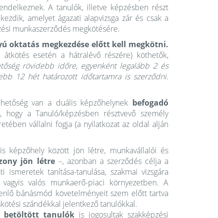
endelkeznek. A tanulók, illetve képzésben részt
kezdik, amelyet ágazati alapvizsga zár és csak a
épzési munkaszerződés megkötésére.
ú oktatás megkezdése előtt kell megkötni.
 átkötés esetén a hátralévő részére) köthetők,
etőség rövidebb időre, egyenként legalább 2 és
ebb 12 hét határozott időtartamra is szerződni.
ehetőség van a duális képzőhelynek
befogadó
a, hogy a Tanuló/képzésben résztvevő személy
ében vállalni fogja (a nyilatkozat az oldal alján
 képzőhely között jön létre, munkavállalói és
ony jön létre
–, azonban a szerződés célja a
ti ismeretek tanítása-tanulása, szakmai vizsgára
gi-, vagyis valós munkaerő-piaci környezetben. A
gyenlő bánásmód követelményeit szem előtt tartva
skötési szándékkal jelentkező tanulókkal.
t betöltött tanulók
is jogosultak szakképzési