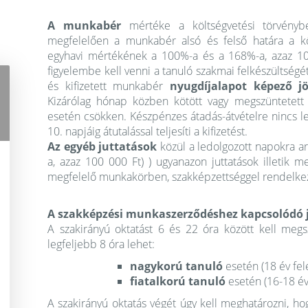
A munkabér
mértéke a költségvetési törvénybe
megfelelően a munkabér alsó és felső határa a köl
egyhavi mértékének a 100%-a és a 168%-a, azaz 100
figyelembe kell venni a tanuló szakmai felkészültségé
és kifizetett munkabér
nyugdíjalapot képező j
Kizárólag hónap közben kötött vagy megszüntetett 
esetén csökken. Készpénzes átadás-átvételre nincs l
10. napjáig átutalással teljesíti a kifizetést.
Az egyéb juttatások
közül a ledolgozott napokra a
a, azaz 100 000 Ft) ) ugyanazon juttatások illetik m
megfelelő munkakörben, szakképzettséggel rendelkez
A szakképzési munkaszerződéshez kapcsolódó j
A szakirányú oktatást 6 és 22 óra között kell meg
legfeljebb 8 óra lehet:
nagykorú tanuló
esetén (18 év fel
fiatalkorú tanuló
esetén (16-18 év
A szakirányú oktatás végét úgy kell meghatározni, ho