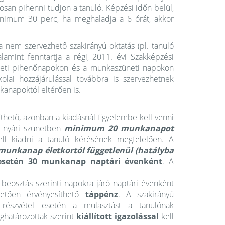
tosan pihenni tudjon a tanuló. Képzési időn belül,
inimum 30 perc, ha meghaladja a 6 órát, akkor
 nem szervezhető szakirányú oktatás (pl. tanuló
lamint fenntartja a régi, 2011. évi Szakképzési
 a heti pihenőnapokon és a munkaszüneti napokon
olai hozzájárulással továbbra is szervezhetnek
anapoktól eltérően is.
thető, azonban a kiadásnál figyelembe kell venni
 a nyári szünetben
minimum 20 munkanapot
ll kiadni a tanuló kérésének megfelelően. A
 munkanap életkortól függetlenül (hatályba
y esetén 30 munkanap naptári évenként
. A
eosztás szerinti napokra járó naptári évenként
etően érvényesíthető
táppénz
. A szakirányú
 részvétel esetén a mulasztást a tanulónak
határozottak szerint
kiállított igazolással
kell