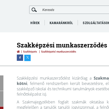
HÍREK
KAMARÁNKRÓL
SZOLGÁLTATÁSO
Szakképzési munkaszerződés
Szakképzés
Szakképzési munkaszerződés
Szakképzési munkaszerződést kizárólag a
Szakmaj
kötni
, felmenő rendszerben került bevezetésre, e
szakképző iskolai és technikumi tanulmányok esetében
felnőttképzést is).
A Szakmajegyzékben foglalt szakmák oktatása ki
megfelelően a tanulók tanulói jogviszonnyal, a feln