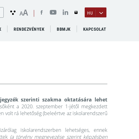
A
A
HU
K
RENDEZVÉNYEK
BBMJK
KAPCSOLAT
egyzék szerinti szakma oktatására lehet
lsőként a 2020. szeptember 1-jétől megkezdett
 volt rá lehetőség (beleértve az iskolarendszerű
zárólag iskolarendszerben lehetséges, ennek
őttek
(a törvény megnevezése szerint képzésben