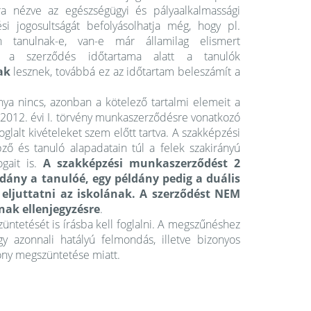
ra nézve az egészségügyi és pályaalkalmassági
si jogosultságát befolyásolhatja még, hogy pl.
n tanulnak-e, van-e már államilag elismert
n a szerződés időtartama alatt a tanulók
ak
lesznek, továbbá ez az időtartam beleszámít a
ya nincs, azonban a kötelező tartalmi elemeit a
ó 2012. évi I. törvény munkaszerződésre vonatkozó
oglalt kivételeket szem előtt tartva. A szakképzési
ő és tanuló alapadatain túl a felek szakirányú
ogait is.
A szakképzési munkaszerződést 2
ldány a tanulóé, egy példány pedig a duális
 eljuttatni az iskolának. A szerződést NEM
nak ellenjegyzésre
.
tetését is írásba kell foglalni. A megszűnéshez
 azonnali hatályú felmondás, illetve bizonyos
ony megszüntetése miatt.