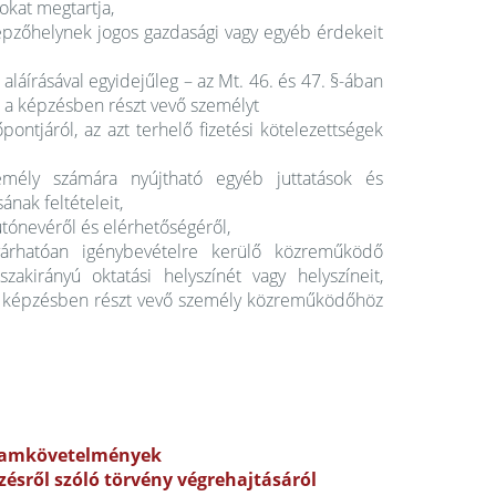
okat megtartja,
képzőhelynek jogos gazdasági vagy egyéb érdekeit
láírásával egyidejűleg – az Mt. 46. és 47. §-ában
etve a képzésben részt vevő személyt
ontjáról, az azt terhelő fizetési kötelezettségek
emély számára nyújtható egyéb juttatások és
nak feltételeit,
 utónevéről és elérhetőségéről,
várhatóan igénybevételre kerülő közreműködő
akirányú oktatási helyszínét vagy helyszíneit,
ve a képzésben részt vevő személy közreműködőhöz
gramkövetelmények
zésről szóló törvény végrehajtásáról