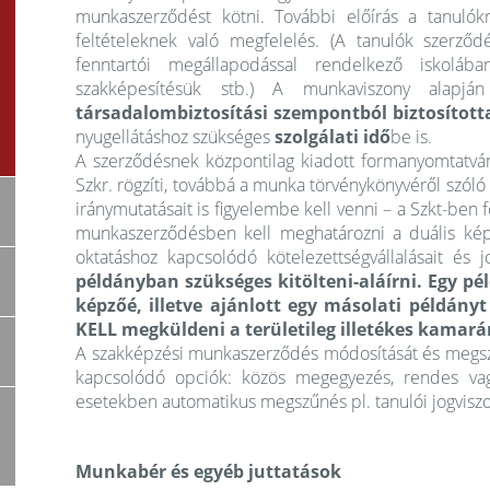
munkaszerződést kötni. További előírás a tanulók
feltételeknek való megfelelés. (A tanulók szerződé
fenntartói megállapodással rendelkező iskolába
szakképesítésük stb.) A munkaviszony alapjá
társadalombiztosítási szempontból
biztosított
nyugellátáshoz szükséges
szolgálati idő
be is.
A szerződésnek központilag kiadott formanyomtatván
Szkr. rögzíti, továbbá a munka törvénykönyvéről szól
iránymutatásait is figyelembe kell venni – a Szkt-ben f
munkaszerződésben kell meghatározni a duális képz
oktatáshoz kapcsolódó kötelezettségvállalásait és j
példányban szükséges kitölteni-aláírni. Egy pé
képzőé, illetve ajánlott egy másolati példányt
KELL megküldeni a területileg illetékes kamará
A szakképzési munkaszerződés módosítását és megszün
kapcsolódó opciók: közös megegyezés, rendes vagy
esetekben automatikus megszűnés pl. tanulói jogvisz
Munkabér és egyéb juttatások