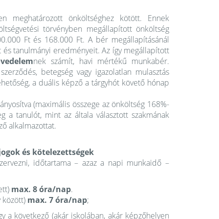
n meghatározott önköltséghez kötött. Ennek
tségvetési törvényben megállapított önköltség
.000 Ft és 168.000 Ft. A bér megállapításánál
t és tanulmányi eredményeit. Az így megállapított
övedelem
nek számít, havi mértékű munkabér.
szerződés, betegség vagy igazolatlan mulasztás
ehetőség, a duális képző a tárgyhót követő hónap
rányosítva (maximális összege az önköltség 168%-
eg a tanulót, mint az általa választott szakmának
ő alkalmazottat.
ogok és kötelezettségek
szervezni, időtartama – azaz a napi munkaidő –
ett)
max. 8 óra/nap
.
 között)
max. 7 óra/nap
;
gy a következő (akár iskolában, akár képzőhelyen