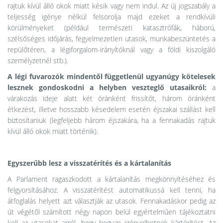
rajtuk kívül álló okok miatt késik vagy nem indul. Az új jogszabály a
teljesség igénye nélkül felsorolja majd ezeket a rendkívüli
körülményeket (például természeti katasztrófák, háború,
szélsőséges időjárás, fegyelmezetlen utasok, munkabeszüntetés a
repülőtéren, a légiforgalom-irányítóknál vagy a földi kiszolgáló
személyzetnél stb.).
A légi fuvarozók mindentől függetlenül ugyanúgy kötelesek
lesznek gondoskodni a helyben veszteglő utasaikról:
a
várakozás ideje alatt két óránként frissítőt, három óránként
étkezést, illetve hosszabb késedelem esetén éjszakai szállást kell
biztosítaniuk (legfeljebb három éjszakára, ha a fennakadás rajtuk
kívül álló okok miatt történik).
Egyszerűbb lesz a visszatérítés és a kártalanítás
A Parlament ragaszkodott a kártalanítás megkönnyítéséhez és
felgyorsításához. A visszatérítést automatikussá kell tenni, ha
átfoglalás helyett azt választják az utasok. Fennakadáskor pedig az
út végétől számított négy napon belül egyértelműen tájékoztatni
kell az utasokat arról, hogy hogyan igényelhetnek kártérítést. Az