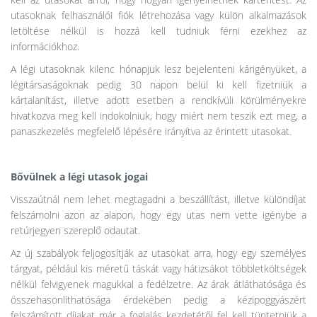
utasoknak felhasználói fiók létrehozása vagy külön alkalmazások
letöltése nélkül is hozzá kell tudniuk férni ezekhez az
információkhoz.
A légi utasoknak kilenc hónapjuk lesz bejelenteni kárigényüket, a
légitársaságoknak pedig 30 napon belül ki kell fizetniük a
kártalanítást, illetve adott esetben a rendkívüli körülményekre
hivatkozva meg kell indokolniuk, hogy miért nem teszik ezt meg, a
panaszkezelés megfelelő lépésére irányítva az érintett utasokat.
Bővülnek a légi utasok jogai
Visszaútnál nem lehet megtagadni a beszállítást, illetve különdíjat
felszámolni azon az alapon, hogy egy utas nem vette igénybe a
retúrjegyen szereplő odautat.
Az új szabályok feljogosítják az utasokat arra, hogy egy személyes
tárgyat, például kis méretű táskát vagy hátizsákot többletköltségek
nélkül felvigyenek magukkal a fedélzetre. Az árak átláthatósága és
összehasonlíthatósága érdekében pedig a kézipoggyászért
felszámított díjakat már a foglalás kezdetétől fel kell tüntetniük a