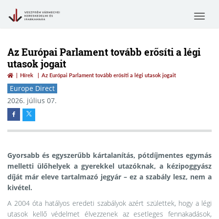
Toggle
navigat
Az Európai Parlament tovább erősíti a légi
utasok jogait
Hírek
Az Európai Parlament tovább erősíti a légi utasok jogait
Europe Direct
2026. július 07.
Gyorsabb és egyszerűbb kártalanítás, pótdíjmentes egymás
melletti ülőhelyek a gyerekkel utazóknak, a kézipoggyász
díját már eleve tartalmazó jegyár – ez a szabály lesz, nem a
kivétel.
A 2004 óta hatályos eredeti szabályok azért születtek, hogy a légi
utasok kellő védelmet élvezzenek az esetleges fennakadások,