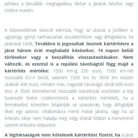
például a beszállás megtagadása, illetve a járatok késése vagy
törlése esetén.
A képviselőknek sikerült elérniük, hogy az utasok a jövőben is
ugyanúgy igényt tarthassanak visszatérítésre vagy átfoglalásra, ha
járatukat törlik.
Továbbra is jogosultak lesznek kártérítésre a
járat három órát meghaladó késésekor, 14 napon belüli
törlésekor vagy a beszállítás visszautasításakor. Nem
változik, és ezentúl is a repülési távolságtól függ majd a
kártérítés mértéke:
1500 km-ig 250 euró, 1500 km-nél
hosszabb EU-n belüli, valamint 1500 km és 3500 km közötti
utaknál 400 euró, minden más, nagyobb távolságú útnál 600 euró
lesz. A 3500 kilométernél hosszabb repülőutak esetében a légi
fuvarozók felére csökkenthetik a kártérítés mértékét, ha a
fennakadást követően felajánlják az utasoknak, hogy átfoglalják
őket egy azonos célállomásra menő másik járatra, vagy ha az
érkezés ideje nem haladja meg négy óránál többel a menetrend
szerinti érkezési időpontot.
A légitársaságok nem kötelesek kártérítést fizetni, ha
a járat