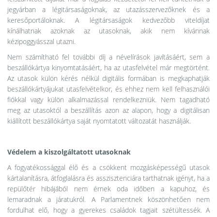
jegyárban a légitársaságoknak, az utazásszervezőknek és a
keresőportáloknak. A légitársaságok kedvezőbb viteldíjat
kínálhatnak azoknak az utasoknak, akik nem kívánnak
kézipoggyásszal utazni.
Nem számítható fel további díj a névelírások javításáért, sem a
beszállókártya kinyomtatásáért, ha az utasfelvétel már megtörtént.
Az utasok külön kérés nélkül digitális formában is megkaphatják
beszállókártyájukat utasfelvételkor, és ehhez nem kell felhasználói
fiókkal vagy külön alkalmazással rendelkezniük. Nem tagadható
meg az utasoktól a beszállítás azon az alapon, hogy a digitálisan
kiállított beszállókártya saját nyomtatott változatát használják.
Védelem a kiszolgáltatott utasoknak
A fogyatékossággal élő és a csökkent mozgásképességű utasok
kártalanításra, átfoglalásra és asszisztenciára tarthatnak igényt, ha a
repülőtér hibájából nem érnek oda időben a kapuhoz, és
lemaradnak a járatukról. A Parlamentnek köszönhetően nem
fordulhat elő, hogy a gyerekes családok tagjait szétültessék. A