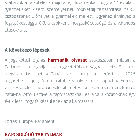
szabályok arra kötelezik majd a légi fuvarozókat, hogy a 14 év alatti
gyermekeket kísérő személyeknek többletdíj felszámítása nélkül
biztosítsanak ülőhelyet a gyermekek mellett. Ugyanez érvényes a
fogyatékossággal élő, a csökkent mozgásképességű és a várandós
utasokra is.
A következő lépések
A jogalkotási eljárás
harmadik olvasat
szakaszában, miután a
Parlament elfogadja az egyeztetőbizottságban létrejött elvi
megállapodást, azt a Tanácsnak is meg kell erősítenie 2026
augusztus elejéig. A módosított szabályok húsz nappal az Európai
Unió Hivatalos Lapjában való kihirdetésüket követően lépnek majd
hatályba. Attól kezdve a tagországoknak és a vállalkozásoknak egy
évük lesz, hogy felkészüljenek az alkalmazásra.
Forrás: Európai Parlament
KAPCSOLÓDÓ TARTALMAK