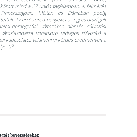
8. között mind a 27 uniós tagállamban. A felmérés
, Finnországban, Máltán és Dániában pedig
zítettek. Az uniós eredményeket az egyes országok
almi-demográfiai változókon alapuló súlyozási
 városiasodásra vonatkozó utólagos súlyozás) a
kkal kapcsolatos valamennyi kérdés eredményeit a
lyozták.
tatás bevezetéséhez