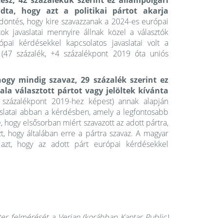
esz, 42 százalékuk szerint ez állampolgári
dta, hogy azt a politikai pártot akarja
döntés, hogy kire szavazzanak a 2024-es európai
ok javaslatai mennyire állnak közel a választók
pai kérdésekkel kapcsolatos javaslatai volt a
 (47 százalék, +4 százalékpont 2019 óta uniós
gy mindig szavaz, 29 százalék szerint ez
ala választott pártot vagy jelöltek kívánta
 százalékpont 2019-hez képest) annak alapján
avaslatai abban a kérdésben, amely a legfontosabb
, hogy elsősorban miért szavazott az adott pártra,
t, hogy általában erre a pártra szavaz. A magyar
 azt, hogy az adott párt európai kérdésekkel
er felmérését a Verian (korábban Kantar Public)