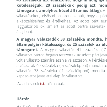
46 százaléka azt válaszolta, hogy mindig így t
kötelességük, 20 százalékuk pedig azt mon
támogatni, amelyhez közel áll (uniós átlag).
A 
választásokon, elsősorban azon alapult, hogy a párt
elképzeléseihez és értékeihez. Az adott párt euró
leggyakoribb ok, amiért az adott pártra szavaztak
átlagban).
A magyar válaszadók 38 százaléka mondta, ho
állampolgári kötelessége, és 25 százalék az ált
támogatni.
A magyar választók 41 százaléka (-7
választott pártot, hogyan tetszettek az adott párt j
volt a választó számára ezen a választáson. A kérdésre
a választók 40 százaléka (-5 százalékpont) mondta az
választók 38 százaléka (-1 százalékpont) mondta
kapcsolatos javaslatai alapján választott.
Az adatsorok
itt
találhatóak.
Háttér
Az Európai Parlament választások utáni Eurobaromét