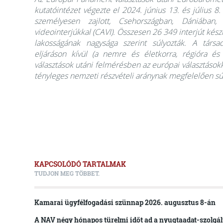
kutatóintézet végezte el 2024. június 13. és július 
személyesen zajlott, Csehországban, Dániában
videointerjúkkal (CAVI). Összesen 26 349 interjút kés
lakosságának nagysága szerint súlyozták. A társad
eljáráson kívül (a nemre és életkorra, régióra és
választások utáni felmérésben az európai választáso
tényleges nemzeti részvételi aránynak megfelelően sú
KAPCSOLÓDÓ TARTALMAK
TUDJON MEG TÖBBET.
Kamarai ügyfélfogadási szünnap 2026. augusztus 8-án
A NAV négy hónapos türelmi időt ad a nyugtaadat-szolgál