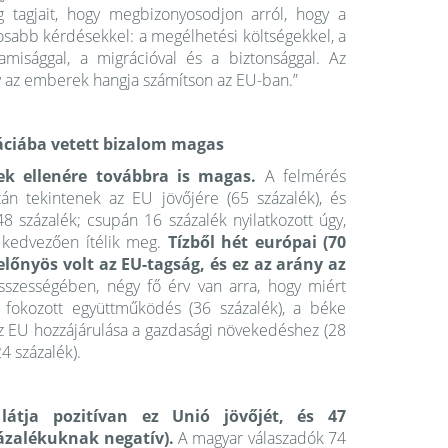
g tagjait, hogy megbizonyosodjon arról, hogy a
osabb kérdésekkel: a megélhetési költségekkel, a
amisággal, a migrációval és a biztonsággal. Az
gy az emberek hangja számítson az EU-ban.”
áciába vetett bizalom magas
k ellenére továbbra is magas.
A felmérés
án tekintenek az EU jövőjére (65 százalék), és
8 százalék; csupán 16 százalék nyilatkozott úgy,
s kedvezően ítélik meg.
Tízből hét európai (70
lőnyös volt az EU-tagság, és ez az arány az
sszességében, négy fő érv van arra, hogy miért
i fokozott együttműködés (36 százalék), a béke
az EU hozzájárulása a gazdasági növekedéshez (28
4 százalék).
látja pozitívan ez Unió jövőjét, és 47
százalékuknak negatív).
A magyar válaszadók 74