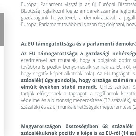
Európai Parlament vizsgálja az új Európai Bizottsá
Bizottság foglalkozni fog az emberek számára legfont
gazdaságunk helyzetével, a demokráciával, a jogáll
Európai Parlament továbbra is azon fog dolgozni, ho
Az EU támogatottsága és a parlamenti demokr
Az EU támogatottsága a gazdasági nehézsége
eredményei azt mutatják, hogy a polgárok optimist
továbbra is pozitív benyomásaik vannak az EU-ról. (4
hogy negatív képet alkotnak róla). Az EU-tagságot i
százalék) úgy gondolja, hogy országa számára e
elmúlt években stabil maradt.
Uniós szinten, ö
tartják előnyösnek a tagságot: a tagállamok között
védelme és a biztonság megerősítése (32 százalék), 
százalék) és az új munkalehetőségek megteremtése (2
Magyarországon összeségében 68 százalék 
százalékuknak pozitív a képe is az EU-ról (14 