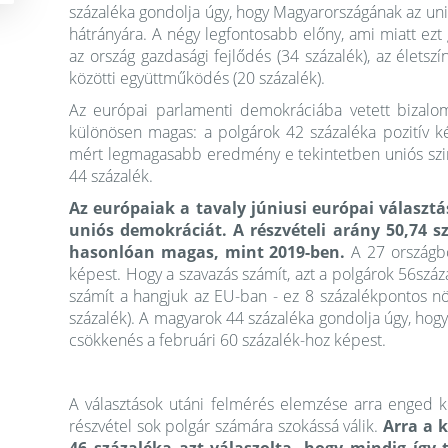
százaléka gondolja úgy, hogy Magyarországának az uniós
hátrányára. A négy legfontosabb előny, ami miatt ezt
az ország gazdasági fejlődés (34 százalék), az élets
közötti együttműködés (20 százalék).
Az európai parlamenti demokráciába vetett bizalom
különösen magas: a polgárok 42 százaléka pozitív ké
mért legmagasabb eredmény e tekintetben uniós szi
44 százalék.
Az európaiak a tavaly júniusi európai válasz
uniós demokráciát. A részvételi arány 50,74 s
hasonlóan magas, mint 2019-ben.
A 27 országbó
képest. Hogy a szavazás számít, azt a polgárok 56száza
számít a hangjuk az EU-ban - ez 8 százalékpontos n
százalék). A magyarok 44 százaléka gondolja úgy, hog
csökkenés a februári 60 százalék-hoz képest.
A választások utáni felmérés elemzése arra enged kö
részvétel sok polgár számára szokássá válik.
Arra a 