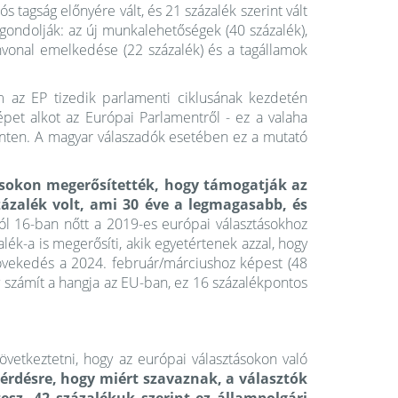
 tagság előnyére vált, és 21 százalék szerint vált
 gondolják: az új munkalehetőségek (40 százalék),
zínvonal emelkedése (22 százalék) és a tagállamok
 az EP tizedik parlamenti ciklusának kezdetén
pet alkot az Európai Parlamentről - ez a valaha
nten. A magyar válaszadók esetében ez a mutató
tásokon megerősítették, hogy támogatják az
zázalék volt, ami 30 éve a legmagasabb, és
l 16-ban nőtt a 2019-es európai választásokhoz
lék-a is megerősíti, akik egyetértenek azzal, hogy
övekedés a 2024. február/márciushoz képest (48
y számít a hangja az EU-ban, ez 16 százalékpontos
vetkeztetni, hogy az európai választásokon való
kérdésre, hogy miért szavaznak, a választók