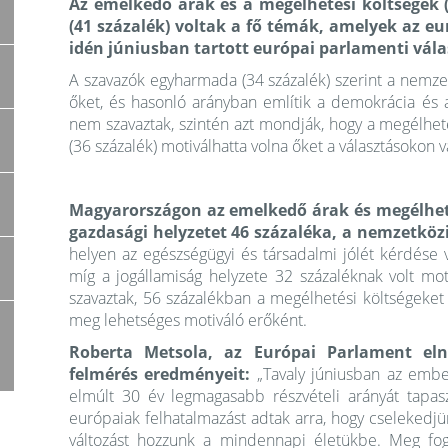
Az emelkedő árak és a megélhetési költségek (
(41 százalék) voltak a fő témák, amelyek az eu
idén júniusban tartott európai parlamenti vál
A szavazók egyharmada (34 százalék) szerint a nemzet
őket, és hasonló arányban említik a demokrácia és a
nem szavaztak, szintén azt mondják, hogy a megélheté
(36 százalék) motiválhatta volna őket a választásokon v
Magyarországon az emelkedő árak és megélheté
gazdasági helyzetet 46 százaléka, a nemzetközi
helyen az egészségügyi és társadalmi jólét kérdése 
míg a jogállamiság helyzete 32 százaléknak volt mot
szavaztak, 56 százalékban a megélhetési költségeket 
meg lehetséges motiváló erőként.
Roberta Metsola, az Európai Parlament e
felmérés eredményeit:
„Tavaly júniusban az embe
elmúlt 30 év legmagasabb részvételi arányát tapasz
európaiak felhatalmazást adtak arra, hogy cselekedjü
változást hozzunk a mindennapi életükbe. Meg fogj