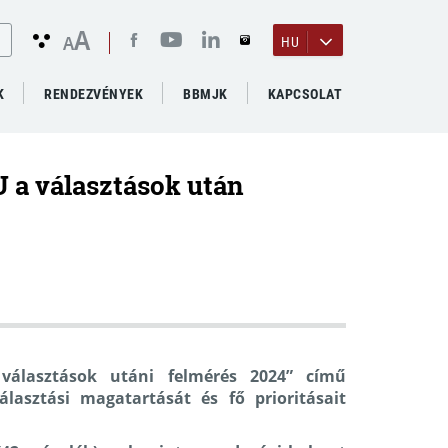
A
A
HU
K
RENDEZVÉNYEK
BBMJK
KAPCSOLAT
 a választások után
választások utáni felmérés 2024” című
lasztási magatartását és fő prioritásait