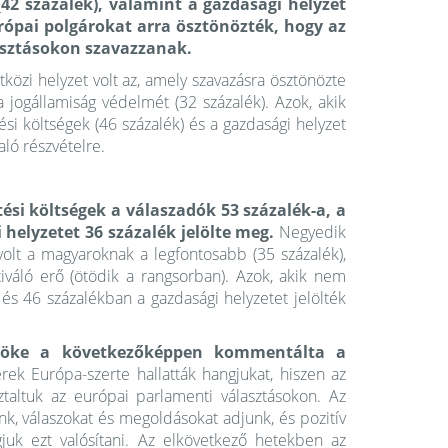
42 százalék), valamint a gazdasági helyzet
rópai polgárokat arra ösztönözték, hogy az
asztásokon szavazzanak.
közi helyzet volt az, amely szavazásra ösztönözte
 jogállamiság védelmét (32 százalék). Azok, akik
si költségek (46 százalék) és a gazdasági helyzet
aló részvételre.
si költségek a válaszadók 53 százalék-a, a
 helyzetet 36 százalék jelölte meg.
Negyedik
volt a magyaroknak a legfontosabb (35 százalék),
iváló erő (ötödik a rangsorban). Azok, akik nem
és 46 százalékban a gazdasági helyzetet jelölték
lnöke a következőképpen kommentálta a
rek Európa-szerte hallatták hangjukat, hiszen az
taltuk az európai parlamenti választásokon. Az
nk, válaszokat és megoldásokat adjunk, és pozitív
uk ezt valósítani. Az elkövetkező hetekben az