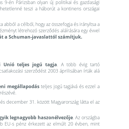
 9-én Párizsban olyan új politikai és gazdasági
hetetlenné teszi a háborút a kontinens országai
 abból a célból, hogy az összefogja és irányítsa a
tézményt létrehozó szerződés aláírására egy évvel
át a Schuman-javaslattól számítjuk.
 Unió teljes jogú tagja
. A több évig tartó
 csatlakozási szerződést 2003 áprilisában írták alá
eni megállapodás
teljes jogú tagjává és ezzel a
 részévé.
1. és december 31. között Magyarország látta el az
gyik legnagyobb haszonélvezője
. Az országba
öbb EU-s pénz érkezett az elmúlt 20 évben, mint