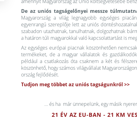
amennyit Magyarország az Unió költségvetésébe befiz
De az uniós tagság
előnyei messze túlmutatn
Magyarország a világ legnagyobb egységes piacána
egyenrangú szereplője lett az uniós döntéshozataln
szabadon utazhatnak, tanulhatnak, dolgozhatnak bárm
a határon túli magyarokkal való kapcsolattartást is me
Az egységes európai piacnak köszönhetően nemcsak 
termékeket, de a magyar vállalatok és gazdálkodók i
például a csatlakozás óta csaknem a két és félsze
köszönhető, hogy számos világvállalat Magyarországon
ország fejlődését.
Tudjon meg többet az uniós tagságunkról >>
... és ha már ünnepelünk, egy másik nyere
21 ÉV AZ EU-BAN - 21 KM 