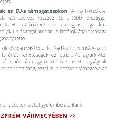
etett.
ak az EU-s támogatásokon
. A csatlakozással
k vált szerves részévé, és a többi országgal
ak. Az EU-nak köszönhetően a magyar polgárok is
elyik uniós tagállamban. A határok átjárhatósága
gkönnyítette.
olcsóbban vásárolunk, ráadásul biztonságosabb
s óriási lehetőségekhez jutnak. Az agrárkivitel
resére nőtt, és nagy mértékben az EU-tagságnak
 telepedett meg, ezzel is jelentősen támogatva az
ményjátékunkat is figyelembe ajánlunk:
VESZPRÉM VÁRMEGYÉBEN >>