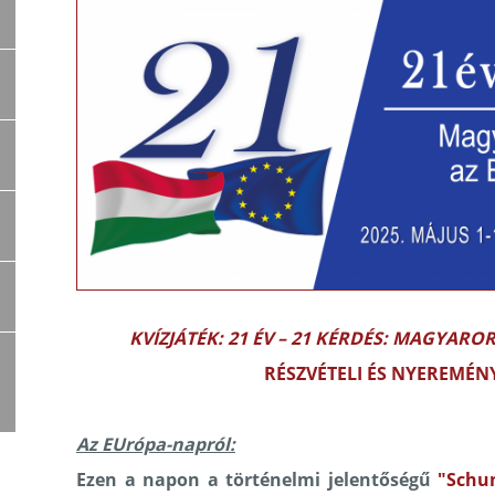
KVÍZJÁTÉK: 21 ÉV – 21 KÉRDÉS: MAGYARO
RÉSZVÉTELI ÉS NYEREMÉN
Az EUrópa-napról:
Ezen a napon a történelmi jelentőségű
"Schu