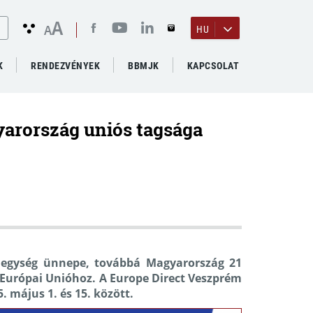
A
A
HU
K
RENDEZVÉNYEK
BBMJK
KAPCSOLAT
yarország uniós tagsága
s egység ünnepe, továbbá Magyarország 21
z Európai Unióhoz. A Europe Direct Veszprém
. május 1. és 15. között.