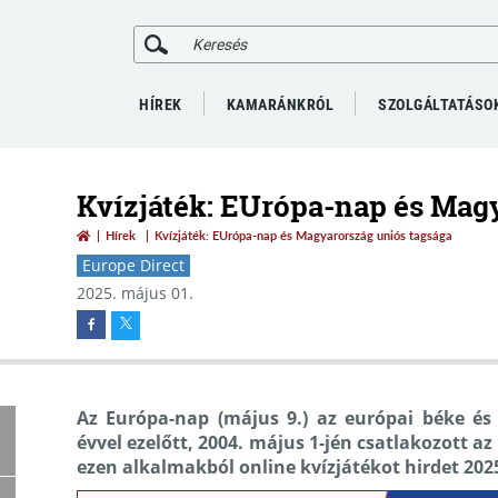
HÍREK
KAMARÁNKRÓL
SZOLGÁLTATÁSO
Kvízjáték: EUrópa-nap és Mag
Hírek
Kvízjáték: EUrópa-nap és Magyarország uniós tagsága
Europe Direct
2025. május 01.
Az Európa-nap (május 9.) az európai béke é
évvel ezelőtt, 2004. május 1-jén csatlakozott a
ezen alkalmakból online kvízjátékot hirdet 2025