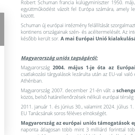
Robert Schuman francia külügyminiszter 1950. május
együttműködést vázolt fel Európa számára, amely le
között.
Schuman új európai intézmény felállítását szorgalmazta
kontinens országainak szén- és acéltermelését. Az in
később került sor.
A mai Európai Unió kialakulás
Magyarország uniós tagságáról:
Magyarország
2004. május 1-je óta az Európai
csatlakozási tárgyalások lezárulta után az EU-val való
Athénban.
Magyarország 2007. december 21-én vált a
scheng
közös, belső határellenőrzések nélküli európai térség
2011. január 1. és június 30., valamint 2024. július 
EU Tanácsának soros féléves elnökségét.
Magyarország az európai uniós támogatások e
naponta átlagosan több mint 3 milliárd forinttal t