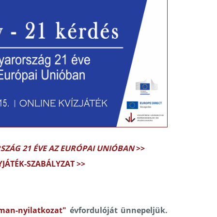
RSZÁG 21 ÉVE AZ EURÓPAI UNIÓBAN
>>
YJÁTÉK-SZABÁLYZAT >>
man-nyilatkozat"
évfordulóját ünnepeljük.