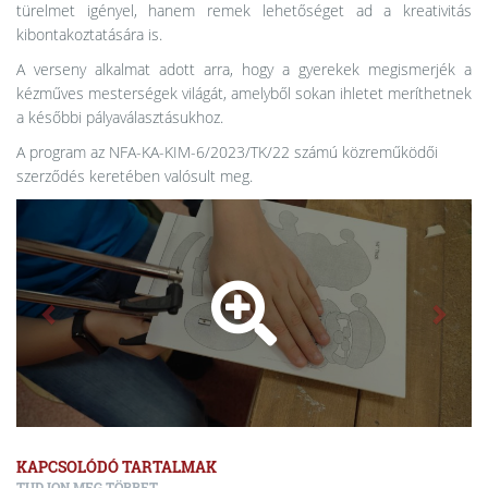
türelmet igényel, hanem remek lehetőséget ad a kreativitás
kibontakoztatására is.
A verseny alkalmat adott arra, hogy a gyerekek megismerjék a
kézműves mesterségek világát, amelyből sokan ihletet meríthetnek
a későbbi pályaválasztásukhoz.
A program az NFA-KA-KIM-6/2023/TK/22 számú közreműködői
szerződés keretében valósult meg.
KAPCSOLÓDÓ TARTALMAK
TUDJON MEG TÖBBET.