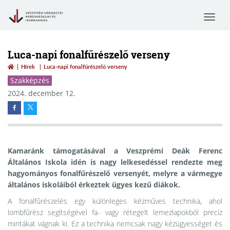
Toggle
navigat
Luca-napi fonalfűrészelő verseny
Hírek
Luca-napi fonalfűrészelő verseny
Szakképzés
2024. december 12.
Kamaránk támogatásával a Veszprémi Deák Ferenc
Általános Iskola idén is nagy lelkesedéssel rendezte meg
hagyományos fonalfűrészelő versenyét, melyre a vármegye
általános iskoláiból érkeztek ügyes kezű diákok.
A fonalfűrészelés egy különleges kézműves technika, ahol
lombfűrész segítségével fa- vagy rétegelt lemezlapokból precíz
mintákat vágnak ki. Ez a technika nemcsak nagy kézügyességet és