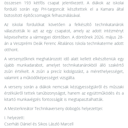
összesen 193 kétfős csapat jelentkezett. A diákok az iskolai
forduló során egy PH-targoncát készítettek el a Kamara által
biztosított építőcsomagok felhasználásával.
Az iskolai fordulókat követően a felkészítő technikatanárok
választották ki azt az egy csapatot, amely az adott intézményt
képviselhette a vármegyei döntőben. A döntőnek 2026. május 28-
án a Veszprémi Deák Ferenc Általános Iskola technikaterme adott
otthont.
A versenyzőknek meghatározott idő alatt kellett elkészíteniük egy
újabb munkadarabot, amelyet technikatanárokból álló szakértő
zsűri értékelt. A zsűri a precíz kidolgozást, a mérethelyességet,
valamint a működőképességet vizsgálta.
A verseny során a diákok nemcsak kézügyességükről és műszaki
érzékükről tettek tanúbizonyságot, hanem az együttműködés és a
kitartó munkavégzés fontosságát is megtapasztalhatták.
A Mesterkreátor Technikaverseny dobogós helyezettjei:
I. helyezett:
Cserháti Dániel és Sikos László Marcell