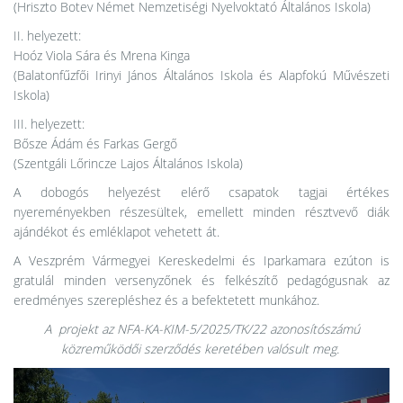
(Hriszto Botev Német Nemzetiségi Nyelvoktató Általános Iskola)
II. helyezett:
Hoóz Viola Sára és Mrena Kinga
(Balatonfűzfői Irinyi János Általános Iskola és Alapfokú Művészeti
Iskola)
III. helyezett:
Bősze Ádám és Farkas Gergő
(Szentgáli Lőrincze Lajos Általános Iskola)
A dobogós helyezést elérő csapatok tagjai értékes
nyereményekben részesültek, emellett minden résztvevő diák
ajándékot és emléklapot vehetett át.
A Veszprém Vármegyei Kereskedelmi és Iparkamara ezúton is
gratulál minden versenyzőnek és felkészítő pedagógusnak az
eredményes szerepléshez és a befektetett munkához.
A projekt az NFA-KA-KIM-5/2025/TK/22 azonosítószámú
közreműködői szerződés keretében valósult meg.