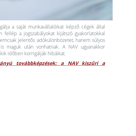
álja a saját munkavállalóikat képző cégek által
fellép a jogszabályokat kijátszó gyakorlatokkal
 nemcsak jelentős adókülönbözetet, hanem súlyos
t is maguk után vonhatnak. A NAV ugyanakkor
kik időben korrigálják hibáikat.
rányú továbbképzések: a NAV kiszűri a