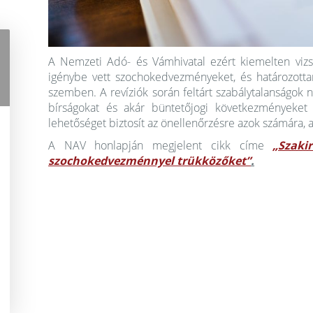
A Nemzeti Adó- és Vámhivatal ezért kiemelten vizsg
igénybe vett szochokedvezményeket, és határozottan 
szemben. A revíziók során feltárt szabálytalanságok
bírságokat és akár büntetőjogi következményeke
lehetőséget biztosít az önellenőrzésre azok számára, a
A NAV honlapján megjelent cikk címe
„Szaki
szochokedvezménnyel trükközőket”
.