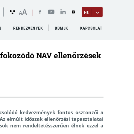
A
A
HU
K
RENDEZVÉNYEK
BBMJK
KAPCSOLAT
 fokozódó NAV ellenőrzések
apcsolódó kedvezmények fontos ösztönzői a
z elmúlt időszak ellenőrzési tapasztalatai
sok nem rendeltetésszerűen élnek ezzel a