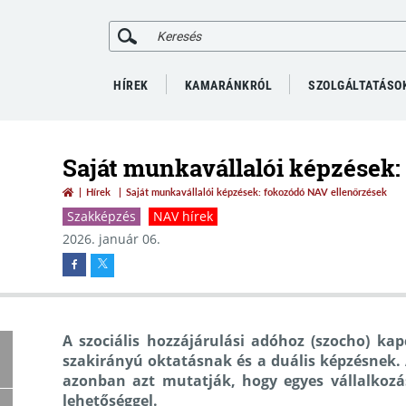
HÍREK
KAMARÁNKRÓL
SZOLGÁLTATÁSO
Saját munkavállalói képzések:
Hírek
Saját munkavállalói képzések: fokozódó NAV ellenőrzések
Szakképzés
NAV hírek
2026. január 06.
A szociális hozzájárulási adóhoz (szocho) k
szakirányú oktatásnak és a duális képzésnek. A
azonban azt mutatják, hogy egyes vállalkozá
lehetőséggel.