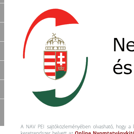
A NAV PEI sajtóközleményében olvasható, hogy a k
keretrendszer helyett az
Online Nyomtatványkit