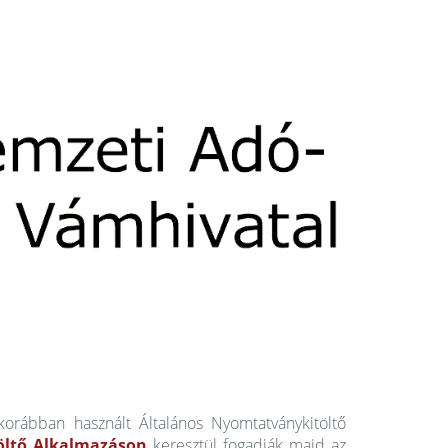
orábban használt Általános Nyomtatványkitöltő
öltő Alkalmazáson
keresztül fogadják majd az