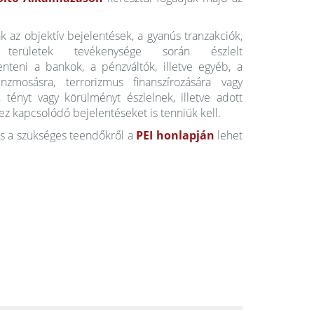
 az objektív bejelentések, a gyanús tranzakciók,
 területek tevékenysége során észlelt
nteni a bankok, a pénzváltók, illetve egyéb, a
nzmosásra, terrorizmus finanszírozására vagy
tényt vagy körülményt észlelnek, illetve adott
z kapcsolódó bejelentéseket is tenniük kell.
 és a szükséges teendőkről a
PEI honlapján
lehet