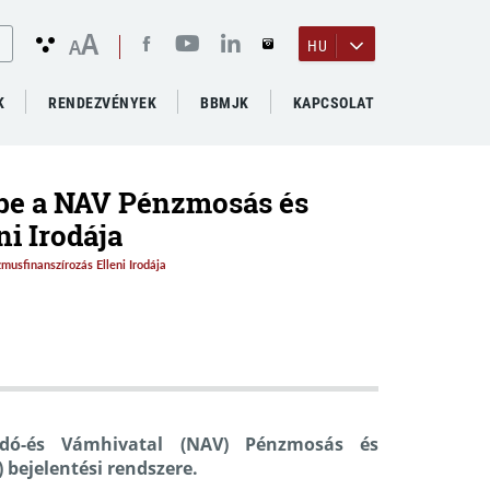
A
A
HU
K
RENDEZVÉNYEK
BBMJK
KAPCSOLAT
t be a NAV Pénzmosás és
i Irodája
musfinanszírozás Elleni Irodája
ó-és Vámhivatal (NAV) Pénzmosás és
 bejelentési rendszere.