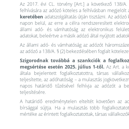
Az 2017. évi CL. törvény [Art.] a következő 138/A.
felhívására az adózó köteles a felhívásban megjelölt 
keretében
adatszolgáltatás útján tisztázni. Az adózó 
napon belül, az erre a célra rendszeresített elektro
állami adó- és vámhatóság az elektronikus felület
adatokat, beleértve a másik adózó által nyújtott adat
Az állami adó- és vámhatóság az adózót háromszázeze
az adózó a 138/A. § (2) bekezdésében foglalt kötelezett
Szigorodnak továbbá a szankciók a foglalkoz
megsértése esetén 2025. július 1-től.
Az Art. a k
általa bejelentett foglalkoztatottra, társas vállal
teljesítette, az adóhatóság – a mulasztás jogkövetkez
napos határidő tűzésével felhívja az adózót a bev
teljesítésére.
A határidő eredménytelen elteltét követően az ad
bírsággal sújtja. Ha a mulasztás több foglalkoztatott
mértéke az érintett foglalkoztatottak, társas vállalko