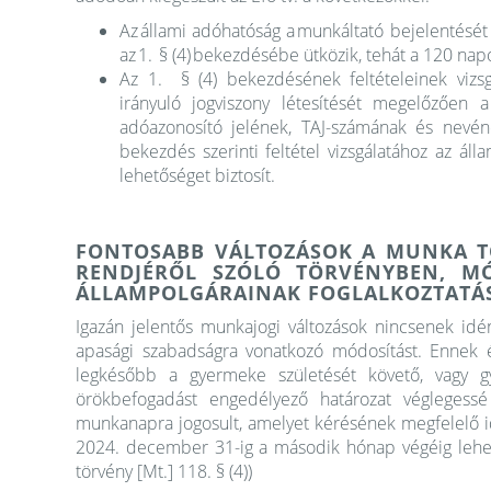
Az állami adóhatóság a munkáltató bejelentését 
az 1. § (4) bekezdésébe ütközik, tehát a 120 nap
Az 1. § (4) bekezdésének feltételeinek vizsgál
irányuló jogviszony létesítését megelőzően a
adóazonosító jelének, TAJ-számának és nevé
bekezdés szerinti feltétel vizsgálatához az ál
lehetőséget biztosít.
FONTOSABB VÁLTOZÁSOK A MUNKA T
RENDJÉRŐL SZÓLÓ TÖRVÉNYBEN, M
ÁLLAMPOLGÁRAINAK FOGLALKOZTATÁSI
Igazán jelentős munkajogi változások nincsenek id
apasági szabadságra vonatkozó módosítást. Ennek 
legkésőbb a gyermeke születését követő, vagy 
örökbefogadást engedélyező határozat véglegess
munkanapra jogosult, amelyet kérésének megfelelő id
2024. december 31-ig a második hónap végéig lehetet
törvény [Mt.] 118. § (4))