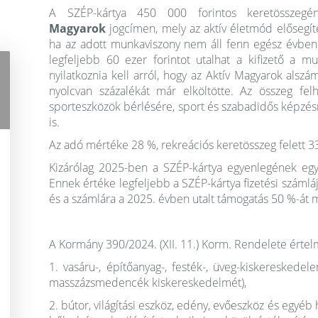
A SZÉP-kártya 450 000 forintos keretösszeg
Magyarok
jogcímen, mely az aktív életmód elősegítés
ha az adott munkaviszony nem áll fenn egész évben. 
legfeljebb 60 ezer forintot utalhat a kifizető a m
nyilatkoznia kell arról, hogy az Aktív Magyarok alszá
nyolcvan százalékát már elköltötte. Az összeg fel
sporteszközök bérlésére, sport és szabadidős képzésr
is.
Az adó mértéke 28 %, rekreációs keretösszeg felett 3
Kizárólag 2025-ben a SZÉP-kártya egyenlegének eg
Ennek értéke legfeljebb a SZÉP-kártya fizetési számláj
és a számlára a 2025. évben utalt támogatás 50 %-át
A Kormány 390/2024. (XII. 11.) Korm. Rendelete értel
1. vasáru-, építőanyag-, festék-, üveg-kiskereskede
masszázsmedencék kiskereskedelmét), ​
2. bútor, világítási eszköz, edény, evőeszköz és egyé