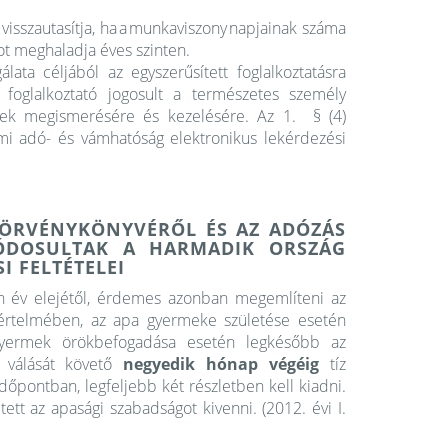
visszautasítja, ha a munkaviszony napjainak száma
ot meghaladja éves szinten.
ata céljából az egyszerűsített foglalkoztatásra
 foglalkoztató jogosult a természetes személy
nek megismerésére és kezelésére. Az 1. § (4)
lami adó- és vámhatóság elektronikus lekérdezési
ÖRVÉNYKÖNYVÉRŐL ÉS AZ ADÓZÁS
ÓDOSULTAK A HARMADIK ORSZÁG
 FELTÉTELEI
én év elejétől, érdemes azonban megemlíteni az
értelmében, az apa gyermeke születése esetén
gyermek örökbefogadása esetén legkésőbb az
é válását követő
negyedik hónap végéig
tíz
őpontban, legfeljebb két részletben kell kiadni.
t az apasági szabadságot kivenni. (2012. évi I.