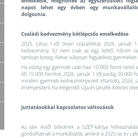
emelkedik,
megnőnek az egyszerűsített fogla
napot lehet egy évben egy munkavállaló
dolgoznia.
Családi kedvezmény kétlépcsős emelkedése
2025. július 1-től ötven százalékkal, 2026. január 
kedvezmény. Ez nem csak az egy, kettő, három va
tartósan beteg, illetve súlyosan fogyatékos gyermeket 
Ha eddig egy gyermek után havi 10 000 forint nettó ad
től 15 000 forintot, 2026. január 1-től pedig 20 000 
minden gyermek kedvezményezett eltartott), 2026. j
érvényesíteni, ha elegendő szja és járulék-köteles j
Juttatásokkal kapcsolatos változások
Az idei évtől bővülnek a SZÉP-kártya felhasználási
gondolhatnak a munkáltatók, amikor a 2025-ös év cafet