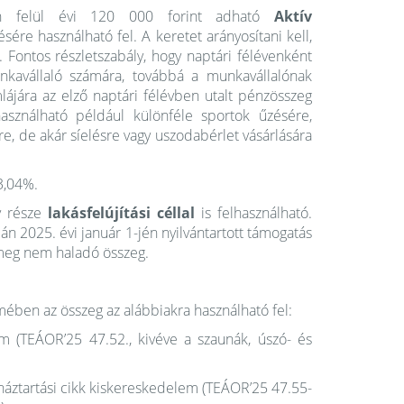
én felül évi 120 000 forint adható
Aktív
ére használható fel. A keretet arányosítani kell,
Fontos részletszabály, hogy naptári félévenként
unkavállaló számára, továbbá a munkavállalónak
mlájára az elző naptári félévben utalt pénzösszeg
használható például különféle sportok űzésére,
e, de akár síelésre vagy uszodabérlet vásárlására
3,04%.
y része
lakásfelújítási céllal
is felhasználható.
án 2025. évi január 1-jén nyilvántartott támogatás
 meg nem haladó összeg.
mében az összeg az alábbiakra használható fel:
lem (TEÁOR’25 47.52., kivéve a szaunák, úszó- és
b háztartási cikk kiskereskedelem (TEÁOR’25 47.55-