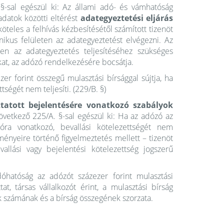
 §-sal egészül ki: Az állami adó- és vámhatóság
adatok közötti eltérést
adategyeztetési eljárás
köteles a felhívás kézbesítésétől számított tizenöt
nikus felületen az adategyeztetést elvégezni. Az
en az adategyeztetés teljesítéséhez szükséges
okat, az adózó rendelkezésére bocsátja.
r forint összegű mulasztási bírsággal sújtja, ha
ségét nem teljesíti. (229/B. §)
tatott bejelentésére vonatkozó szabályok
övetkező 225/A. §-sal egészül ki: Ha az adózó az
kozóra vonatkozó, bevallási kötelezettségét nem
ményeire történő figyelmeztetés mellett – tizenöt
allási vagy bejelentési kötelezettség jogszerű
óhatóság az adózót százezer forint mulasztási
at, társas vállalkozót érint, a mulasztási bírság
zók számának és a bírság összegének szorzata.