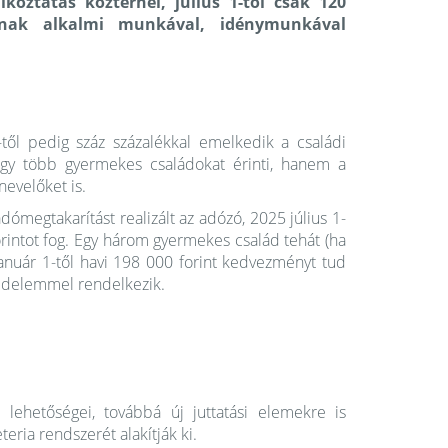
lkoztatás közterhei
, július 1-től csak 120
nak alkalmi munkával, idénymunkával
1-től pedig száz százalékkal emelkedik a családi
gy több gyermekes családokat érinti, hanem a
nevelőket is.
ómegtakarítást realizált az adózó, 2025 július 1-
forintot fog. Egy három gyermekes család tehát (ha
anuár 1-től havi 198 000 forint kedvezményt tud
övedelemmel rendelkezik.
 lehetőségei, továbbá új juttatási elemekre is
eria rendszerét alakítják ki.