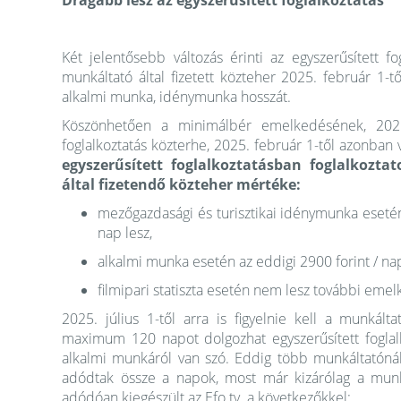
Drágább lesz az egyszerűsített foglalkoztatás
Két jelentősebb változás érinti az egyszerűsített fo
munkáltató által fizetett közteher 2025. február 1-t
alkalmi munka, idénymunka hosszát.
Köszönhetően a minimálbér emelkedésének, 2025. 
foglalkoztatás közterhe, 2025. február 1-től azonban vá
egyszerűsített foglalkoztatásban foglalkozt
által fizetendő közteher mértéke:
mezőgazdasági és turisztikai idénymunka esetén 
nap lesz,
alkalmi munka esetén az eddigi 2900 forint / nap 
filmipari statiszta esetén nem lesz további emel
2025. július 1-től arra is figyelnie kell a munkál
maximum 120 napot dolgozhat egyszerűsített foglal
alkalmi munkáról van szó. Eddig több munkáltatónál
adódtak össze a napok, most már kizárólag a munka
adódóan kiegészült az Efo tv. a következőkkel: