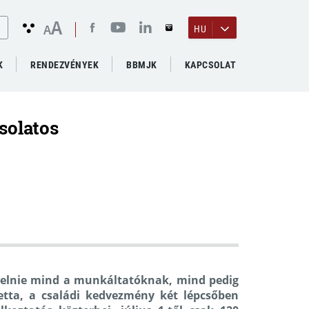
A
A
HU
K
RENDEZVÉNYEK
BBMJK
KAPCSOLAT
solatos
gyelnie mind a munkáltatóknak, mind pedig
etta
, a
családi kedvezmény
két lépcsőben