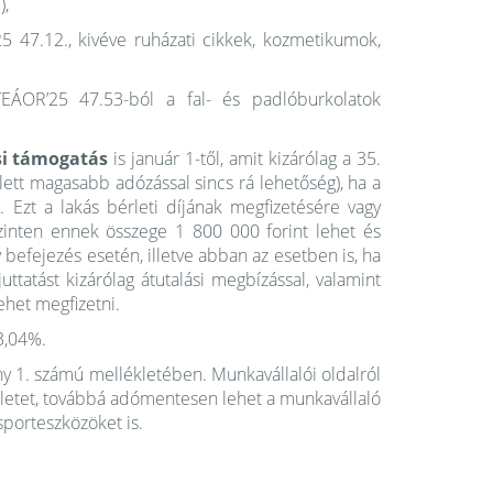
 ​
5 47.12., kivéve ruházati cikkek, kozmetikumok,
TEÁOR’25 47.53-ból a fal- és padlóburkolatok
si támogatás
is január 1-től, amit kizárólag a 35.
elett magasabb adózással sincs rá lehetőség), ha a
n. Ezt a lakás bérleti díjának megfizetésére vagy
 szinten ennek összege 1 800 000 forint lehet és
befejezés esetén, illetve abban az esetben is, ha
uttatást kizárólag átutalási megbízással, valamint
ehet megfizetni.
3,04%.
ny 1. számú mellékletében. Munkavállalói oldalról
érletet, továbbá adómentesen lehet a munkavállaló
sporteszközöket is.