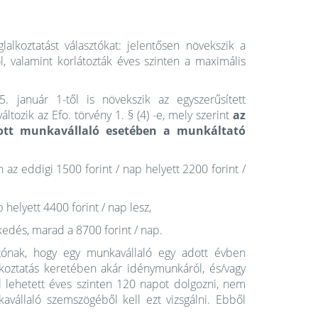
glalkoztatást választókat: jelentősen növekszik a
ől, valamint korlátozták éves szinten a maximális
január 1-től is növekszik az egyszerűsített
ltozik az Efo. törvény 1. § (4) -e, mely szerint
az
atott munkavállaló esetében a munkáltató
az eddigi 1500 forint / nap helyett 2200 forint /
helyett 4400 forint / nap lesz,
kedés, marad a 8700 forint / nap.
tatónak, hogy egy munkavállaló egy adott évben
koztatás keretében akár idénymunkáról, és/vagy
 lehetett éves szinten 120 napot dolgozni, nem
vállaló szemszögéből kell ezt vizsgálni. Ebből