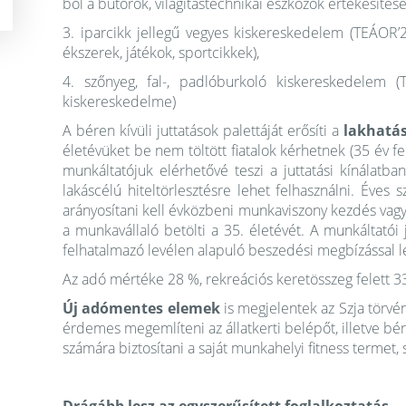
ből a bútorok, világítástechnikai eszközök értékesítése),
3. iparcikk jellegű vegyes kiskereskedelem (TEÁOR’2
ékszerek, játékok, sportcikkek), ​
4. szőnyeg, fal-, padlóburkoló kiskereskedelem (
kiskereskedelme)
A béren kívüli juttatások palettáját erősíti a
lakhatá
életévüket be nem töltött fiatalok kérhetnek (35 év f
munkáltatójuk elérhetővé teszi a juttatási kínálatba
lakáscélú hiteltörlesztésre lehet felhasználni. Éves
arányosítani kell évközbeni munkaviszony kezdés vagy 
a munkavállaló betölti a 35. életévét. A munkáltatói j
felhatalmazó levélen alapuló beszedési megbízással l
Az adó mértéke 28 %, rekreációs keretösszeg felett 3
Új adómentes elemek
is megjelentek az Szja törvé
érdemes megemlíteni az állatkerti belépőt, illetve b
számára biztosítani a saját munkahelyi fitness termet, 