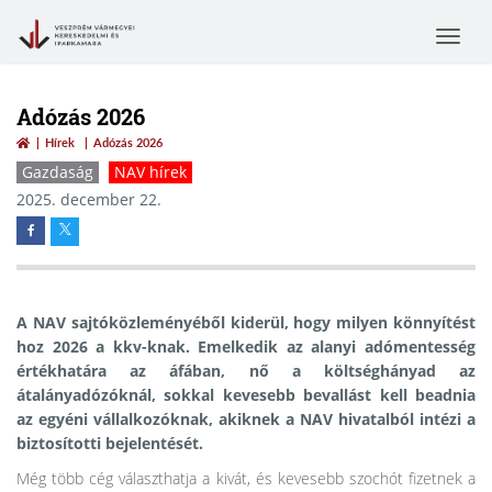
Toggle
navigat
Adózás 2026
Hírek
Adózás 2026
Gazdaság
NAV hírek
2025. december 22.
A NAV sajtóközleményéből kiderül, hogy milyen könnyítést
hoz 2026 a kkv-knak. Emelkedik az alanyi adómentesség
értékhatára az áfában, nő a költséghányad az
átalányadózóknál, sokkal kevesebb bevallást kell beadnia
az egyéni vállalkozóknak, akiknek a NAV hivatalból intézi a
biztosítotti bejelentését.
Még több cég választhatja a kivát, és kevesebb szochót fizetnek a