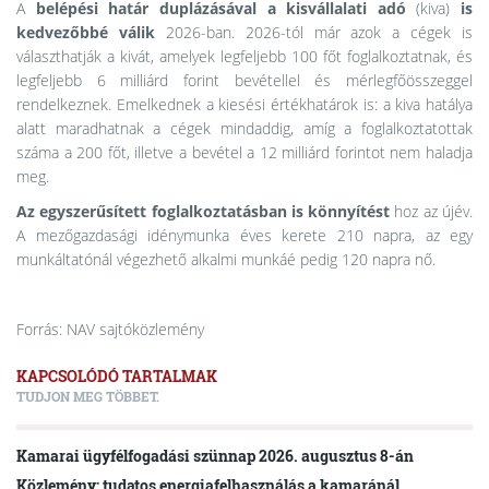
A
belépési határ duplázásával a kisvállalati adó
(kiva)
is
kedvezőbbé válik
2026-ban. 2026-tól már azok a cégek is
választhatják a kivát, amelyek legfeljebb 100 főt foglalkoztatnak, és
legfeljebb 6 milliárd forint bevétellel és mérlegfőösszeggel
rendelkeznek. Emelkednek a kiesési értékhatárok is: a kiva hatálya
alatt maradhatnak a cégek mindaddig, amíg a foglalkoztatottak
száma a 200 főt, illetve a bevétel a 12 milliárd forintot nem haladja
meg.
Az egyszerűsített foglalkoztatásban is könnyítést
hoz az újév.
A mezőgazdasági idénymunka éves kerete 210 napra, az egy
munkáltatónál végezhető alkalmi munkáé pedig 120 napra nő.
Forrás: NAV sajtóközlemény
KAPCSOLÓDÓ TARTALMAK
TUDJON MEG TÖBBET.
Kamarai ügyfélfogadási szünnap 2026. augusztus 8-án
Közlemény: tudatos energiafelhasználás a kamaránál