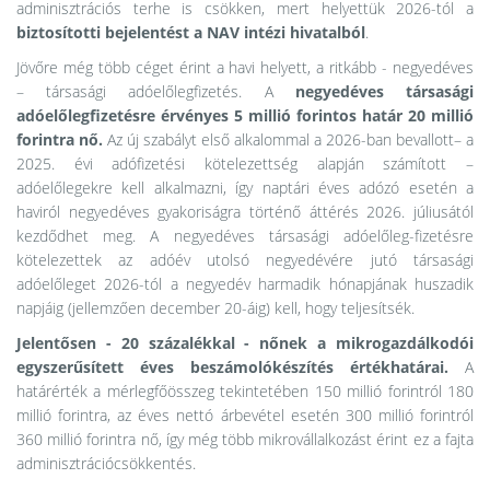
adminisztrációs terhe is csökken, mert helyettük 2026-tól a
biztosítotti bejelentést a NAV intézi hivatalból
.
Jövőre még több céget érint a havi helyett, a ritkább - negyedéves
– társasági adóelőlegfizetés.
A
negyedéves társasági
adóelőlegfizetésre érvényes 5 millió forintos határ 20 millió
forintra nő.
Az új szabályt első alkalommal a 2026-ban bevallott– a
2025. évi adófizetési kötelezettség alapján számított –
adóelőlegekre kell alkalmazni, így naptári éves adózó esetén a
haviról negyedéves gyakoriságra történő áttérés 2026. júliusától
kezdődhet meg. A negyedéves társasági adóelőleg-fizetésre
kötelezettek az adóév utolsó negyedévére jutó társasági
adóelőleget 2026-tól a negyedév harmadik hónapjának huszadik
napjáig (jellemzően december 20-áig) kell, hogy teljesítsék.
Jelentősen - 20 százalékkal - nőnek a mikrogazdálkodói
egyszerűsített éves beszámolókészítés értékhatárai.
A
határérték a mérlegfőösszeg tekintetében 150 millió forintról 180
millió forintra, az éves nettó árbevétel esetén 300 millió forintról
360 millió forintra nő, így még több mikrovállalkozást érint ez a fajta
adminisztrációcsökkentés.