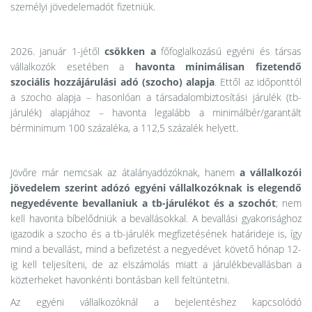
személyi jövedelemadót fizetniük.
2026. január 1-jétől
csökken a
főfoglalkozású egyéni és társas
vállalkozók esetében a
havonta minimálisan fizetendő
szociális hozzájárulási adó (szocho) alapja
. Ettől az időponttól
a szocho alapja – hasonlóan a társadalombiztosítási járulék (tb-
járulék) alapjához – havonta legalább a minimálbér/garantált
bérminimum 100 százaléka, a 112,5 százalék helyett.
Jövőre már nemcsak az átalányadózóknak, hanem
a vállalkozói
jövedelem szerint adózó egyéni vállalkozóknak is elegendő
negyedévente bevallaniuk
a tb-járulékot és a szochót
; nem
kell havonta bíbelődniük a bevallásokkal. A bevallási gyakorisághoz
igazodik a szocho és a tb-járulék megfizetésének határideje is, így
mind a bevallást, mind a befizetést a negyedévet követő hónap 12-
ig kell teljesíteni, de az elszámolás miatt a járulékbevallásban a
közterheket havonkénti bontásban kell feltüntetni.
Az egyéni vállalkozóknál a bejelentéshez kapcsolódó