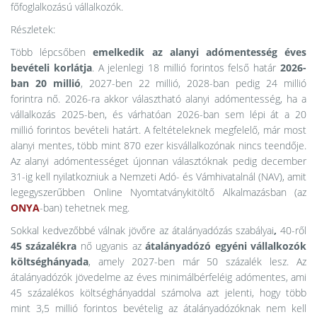
főfoglalkozású vállalkozók.
Részletek:
Több lépcsőben
emelkedik az alanyi adómentesség éves
bevételi korlátja
. A jelenlegi 18 millió forintos felső határ
2026-
ban 20 millió
, 2027-ben 22 millió, 2028-ban pedig 24 millió
forintra nő. 2026-ra akkor választható alanyi adómentesség, ha a
vállalkozás 2025-ben, és várhatóan 2026-ban sem lépi át a 20
millió forintos bevételi határt. A feltételeknek megfelelő, már most
alanyi mentes, több mint 870 ezer kisvállalkozónak nincs teendője.
Az alanyi adómentességet újonnan választóknak pedig december
31-ig kell nyilatkozniuk a Nemzeti Adó- és Vámhivatalnál (NAV), amit
legegyszerűbben Online Nyomtatványkitöltő Alkalmazásban (az
ONYA
-ban) tehetnek meg.
Sokkal kedvezőbbé válnak jövőre az átalányadózás szabályai
,
40-ről
45 százalékra
nő ugyanis az
átalányadózó egyéni vállalkozók
költséghányada
, amely 2027-ben már 50 százalék lesz. Az
átalányadózók jövedelme az éves minimálbérfeléig adómentes, ami
45 százalékos költséghányaddal számolva azt jelenti, hogy több
mint 3,5 millió forintos bevételig az átalányadózóknak nem kell