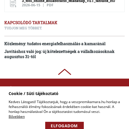
3_tool_online_kollaboracio_feladatlap_VET_tanulok_HU
2026-06-15
PDF
KAPCSOLÓDÓ TARTALMAK
TUDJON MEG TÖBBET.
Közlemény: tudatos energiafelhasználás a kamaránál
Javításhoz való jog: új kötelezettségek a vállalkozásoknak
augusztus 31-től
ADATKEZELÉSI
Cookie / Süti tájékoztató
TÁJÉKOZTATÓ
Kedves Látogató! Tájékoztatjuk, hogy a veszpremikamara.hu honlap a
felhasználói élmény fokozásának érdekében cookie-kat használ. A
COPYRIGHT © 2018 - 2026 VKIK. |
KAPCSOLAT
honlap használatával Ön a tájékoztatást tudomásul veszi.
ALL RIGHTS RESERVED! DESIGNED &
POWERED BY
POSITIVE ADAMSKY
Bővebben
ELFOGADOM