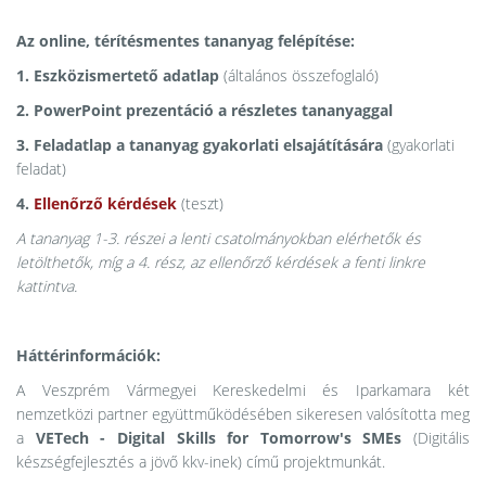
Az online, térítésmentes tananyag felépítése:
1. Eszközismertető adatlap
(általános összefoglaló)
2. PowerPoint prezentáció a részletes tananyaggal
3. Feladatlap a tananyag gyakorlati elsajátítására
(gyakorlati
feladat)
4.
Ellenőrző kérdések
(teszt)
A tananyag 1-3. részei a lenti csatolmányokban elérhetők és
letölthetők, míg a 4. rész, az ellenőrző kérdések a fenti linkre
kattintva.
Háttérinformációk:
A Veszprém Vármegyei Kereskedelmi és Iparkamara két
nemzetközi partner együttműködésében sikeresen valósította meg
a
VETech - Digital Skills for Tomorrow's SMEs
(Digitális
készségfejlesztés a jövő kkv-inek) című projektmunkát.