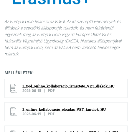
Az Európai Unió finanszírozásával. Az itt szereplő vélemények és
állítások a szerző(k) álláspontját tükrözik, és nem feltétlenül
egyeznek meg az Európai Unió vagy az Európai Oktatási és
Kulturális Végrehajtó Ügynökség (EACEA) hivatalos álláspontjával.
Sem az Európai Unió, sem az EACEA nem vonható felelősségre
miattuk.
MELLÉKLETEK:
1_tool_online_kollaboracio_ismerteto_VET_diakok_HU
2026-06-15
PDF
2_online_kollaboracio_eloadas_VET_tanulok_HU
2026-06-15
PDF