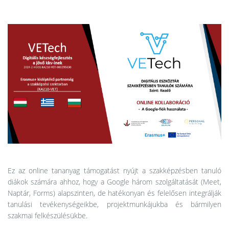
Ez az online tananyag támogatást nyújt a szakképzésben tanuló
diákok számára ahhoz, hogy a Google három szolgáltatását (Meet,
Naptár, Forms) alapszinten, de hatékonyan és felelősen integrálják
tanulási tevékenységeikbe, projektmunkájukba és bármilyen
szakmai felkészülésükbe.