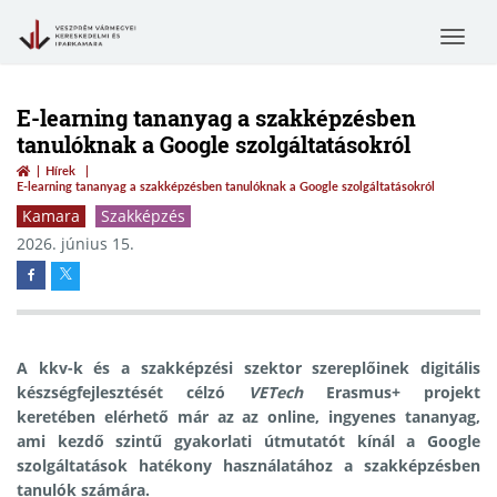
Toggle
navigat
E-learning tananyag a szakképzésben
tanulóknak a Google szolgáltatásokról
Hírek
E-learning tananyag a szakképzésben tanulóknak a Google szolgáltatásokról
Kamara
Szakképzés
2026. június 15.
A kkv-k és a szakképzési szektor szereplőinek digitális
készségfejlesztését célzó
VETech
Erasmus+ projekt
keretében elérhető már az az online, ingyenes tananyag,
ami kezdő szintű gyakorlati útmutatót kínál a Google
szolgáltatások hatékony használatához a szakképzésben
tanulók számára.