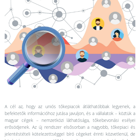
A cél az, hogy az uniós tőkepiacok átláthatóbbak legyenek, a
befektetők információhoz jutása javuljon, és a vállalatok – köztük a
magyar cégek – nemzetközi láthatósága, tőkebevonási esélyei
erősödjenek. Az új rendszer elsősorban a nagyobb, tőkepiaci és
jelentéstételi kötelezettséggel bíró cégeket érinti közvetlenül, de