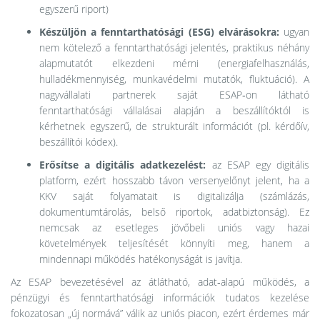
egyszerű riport)
Készüljön a fenntarthatósági (ESG) elvárásokra:
ugyan
nem kötelező a fenntarthatósági jelentés, praktikus néhány
alapmutatót elkezdeni mérni (energiafelhasználás,
hulladékmennyiség, munkavédelmi mutatók, fluktuáció). A
nagyvállalati partnerek saját ESAP‑on látható
fenntarthatósági vállalásai alapján a beszállítóktól is
kérhetnek egyszerű, de strukturált információt (pl. kérdőív,
beszállítói kódex).
Erősítse a digitális adatkezelést:
az ESAP egy digitális
platform, ezért hosszabb távon versenyelőnyt jelent, ha a
KKV saját folyamatait is digitalizálja (számlázás,
dokumentumtárolás, belső riportok, adatbiztonság). Ez
nemcsak az esetleges jövőbeli uniós vagy hazai
követelmények teljesítését könnyíti meg, hanem a
mindennapi működés hatékonyságát is javítja.
Az ESAP bevezetésével az átlátható, adat‑alapú működés, a
pénzügyi és fenntarthatósági információk tudatos kezelése
fokozatosan „új normává” válik az uniós piacon, ezért érdemes már