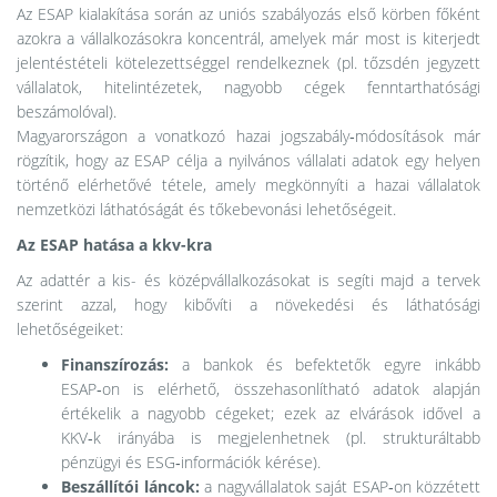
Az ESAP kialakítása során az uniós szabályozás első körben főként
azokra a vállalkozásokra koncentrál, amelyek már most is kiterjedt
jelentéstételi kötelezettséggel rendelkeznek (pl. tőzsdén jegyzett
vállalatok, hitelintézetek, nagyobb cégek fenntarthatósági
beszámolóval).
Magyarországon a vonatkozó hazai jogszabály‑módosítások már
rögzítik, hogy az ESAP célja a nyilvános vállalati adatok egy helyen
történő elérhetővé tétele, amely megkönnyíti a hazai vállalatok
nemzetközi láthatóságát és tőkebevonási lehetőségeit.
Az ESAP hatása a kkv-kra
Az adattér a kis- és középvállalkozásokat is segíti majd a tervek
szerint azzal, hogy kibővíti a növekedési és láthatósági
lehetőségeiket:
Finanszírozás:
a bankok és befektetők egyre inkább
ESAP‑on is elérhető, összehasonlítható adatok alapján
értékelik a nagyobb cégeket; ezek az elvárások idővel a
KKV‑k irányába is megjelenhetnek (pl. strukturáltabb
pénzügyi és ESG‑információk kérése).
Beszállítói láncok:
a nagyvállalatok saját ESAP‑on közzétett