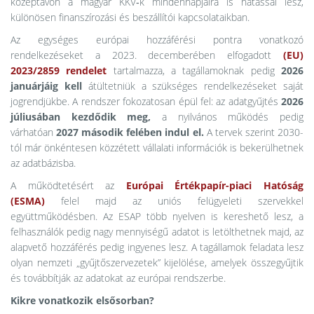
középtávon a magyar KKV‑k mindennapjaira is hatással lesz,
különösen finanszírozási és beszállítói kapcsolataikban.
Az egységes európai hozzáférési pontra vonatkozó
rendelkezéseket a 2023. decemberében elfogadott
(EU)
2023/2859 rendelet
tartalmazza, a tagállamoknak pedig
2026
januárjáig kell
átültetniük a szükséges rendelkezéseket saját
jogrendjükbe. A rendszer fokozatosan épül fel: az adatgyűjtés
2026
júliusában kezdődik meg,
a nyilvános működés pedig
várhatóan
2027 második felében indul el.
A tervek szerint 2030-
tól már önkéntesen közzétett vállalati információk is bekerülhetnek
az adatbázisba.
A működtetésért az
Európai Értékpapír-piaci Hatóság
(ESMA)
felel majd az uniós felügyeleti szervekkel
együttműködésben. Az ESAP több nyelven is kereshető lesz, a
felhasználók pedig nagy mennyiségű adatot is letölthetnek majd, az
alapvető hozzáférés pedig ingyenes lesz. A tagállamok feladata lesz
olyan nemzeti „gyűjtőszervezetek” kijelölése, amelyek összegyűjtik
és továbbítják az adatokat az európai rendszerbe.
Kikre vonatkozik elsősorban?