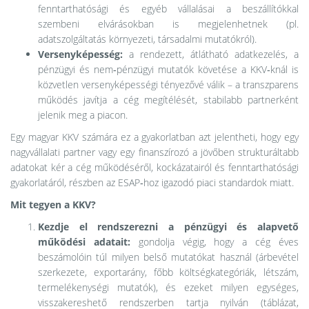
fenntarthatósági és egyéb vállalásai a beszállítókkal
szembeni elvárásokban is megjelenhetnek (pl.
adatszolgáltatás környezeti, társadalmi mutatókról).
Versenyképesség:
a rendezett, átlátható adatkezelés, a
pénzügyi és nem‑pénzügyi mutatók követése a KKV‑knál is
közvetlen versenyképességi tényezővé válik – a transzparens
működés javítja a cég megítélését, stabilabb partnerként
jelenik meg a piacon.
Egy magyar KKV számára ez a gyakorlatban azt jelentheti, hogy egy
nagyvállalati partner vagy egy finanszírozó a jövőben strukturáltabb
adatokat kér a cég működéséről, kockázatairól és fenntarthatósági
gyakorlatáról, részben az ESAP‑hoz igazodó piaci standardok miatt.
Mit tegyen a KKV?
Kezdje el rendszerezni a pénzügyi és alapvető
működési adatait:
gondolja végig, hogy a cég éves
beszámolóin túl milyen belső mutatókat használ (árbevétel
szerkezete, exportarány, főbb költségkategóriák, létszám,
termelékenységi mutatók), és ezeket milyen egységes,
visszakereshető rendszerben tartja nyilván (táblázat,