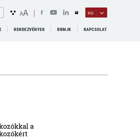
A
A
HU
K
RENDEZVÉNYEK
BBMJK
KAPCSOLAT
lkozókkal a
lkozókért