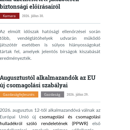
biztonsági előírásairól
Kamara
2026. július 30.
Az elmúlt időszak hatósági ellenőrzései során
több, vendéglátóhelyek udvarán működő
játszótér esetében is súlyos hiányosságokat
tártak fel, amelyek jelentős bírságok kiszabását
eredményezték.
Augusztustól alkalmazandók az EU
új csomagolási szabályai
Gazdaságfejlesztés
Gazdaság
2026. július 29.
2026. augusztus 12-től alkalmazandóvá válnak az
Európai Unió új
csomagolási és csomagolási
hulladékról szóló rendeletének (PPWR)
első
rendelkezései, amelyek számos vállalkozás –