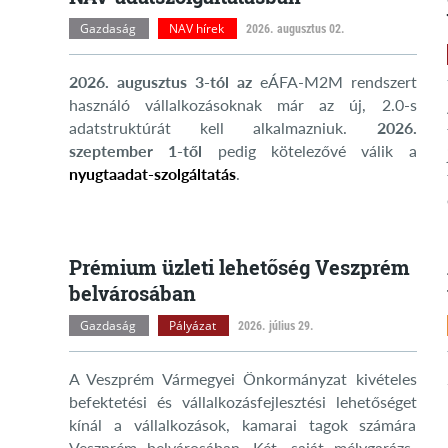
Gazdaság
NAV hírek
2026. augusztus 02.
2026. augusztus 3-tól az
eÁFA-M2M rendszert
használó vállalkozásoknak már az új, 2.0-s
adatstruktúrát kell alkalmazniuk.
2026.
szeptember 1-től
pedig kötelezővé válik a
nyugtaadat-szolgáltatás
.
Prémium üzleti lehetőség Veszprém
belvárosában
Gazdaság
Pályázat
2026. július 29.
A Veszprém Vármegyei Önkormányzat kivételes
befektetési és vállalkozásfejlesztési lehetőséget
kínál a vállalkozások, kamarai tagok számára
Veszprém belvárosában. Két, saját mélygarázs-