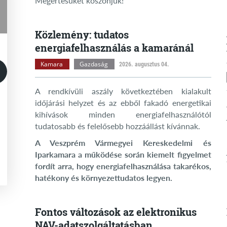
Megértésüket köszönjük!
Közlemény: tudatos
energiafelhasználás a kamaránál
Kamara
Gazdaság
2026. augusztus 04.
A rendkívüli aszály következtében kialakult
időjárási helyzet és az ebből fakadó energetikai
kihívások minden energiafelhasználótól
tudatosabb és felelősebb hozzáállást kívánnak.
A Veszprém Vármegyei Kereskedelmi és
Iparkamara a működése során kiemelt figyelmet
fordít arra, hogy energiafelhasználása takarékos,
hatékony és környezettudatos legyen.
Fontos változások az elektronikus
NAV-adatszolgáltatásban