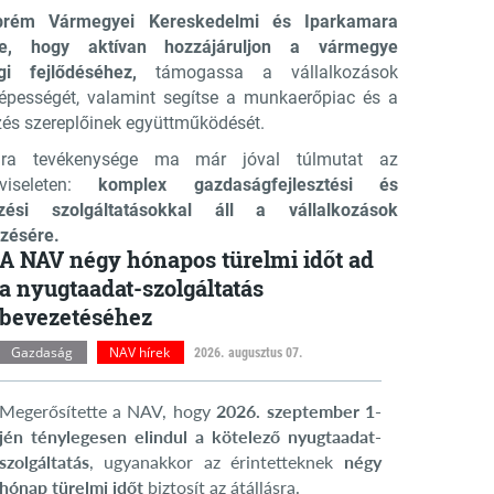
rém Vármegyei Kereskedelmi és Iparkamara
se, hogy aktívan hozzájáruljon a vármegye
gi fejlődéséhez,
támogassa a vállalkozások
épességét, valamint segítse a munkaerőpiac és a
és szereplőinek együttműködését.
ra tevékenysége ma már jóval túlmutat az
pviseleten:
komplex gazdaságfejlesztési és
zési szolgáltatásokkal áll a vállalkozások
zésére.
A NAV négy hónapos türelmi időt ad
a nyugtaadat-szolgáltatás
bevezetéséhez
Gazdaság
NAV hírek
2026. augusztus 07.
Megerősítette a NAV, hogy
2026. szeptember 1-
jén ténylegesen elindul a kötelező nyugtaadat-
szolgáltatás
, ugyanakkor az érintetteknek
négy
hónap türelmi időt
biztosít az átállásra.