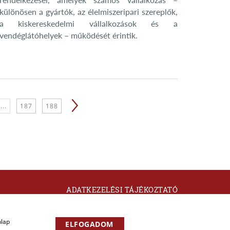
különösen a gyártók, az élelmiszeripari szereplők,
a kiskereskedelmi vállalkozások és a
vendéglátóhelyek – működését érintik.
...
187
188
ADATKEZELÉSI TÁJÉKOZTATÓ
KAPCSOLAT
nlap
ELFOGADOM