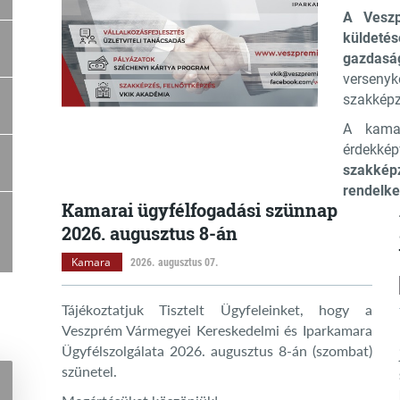
A Veszp
küldeté
gazdasá
versenyk
szakképz
A kama
érdekké
szakkép
rendelke
Kamarai ügyfélfogadási szünnap
2026. augusztus 8-án
Kamara
2026. augusztus 07.
Tájékoztatjuk Tisztelt Ügyfeleinket, hogy a
Veszprém Vármegyei Kereskedelmi és Iparkamara
Ügyfélszolgálata 2026. augusztus 8-án (szombat)
szünetel.