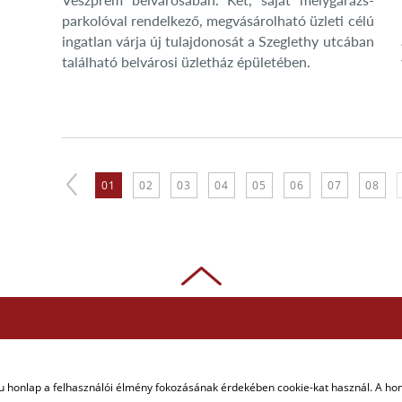
parkolóval rendelkező, megvásárolható üzleti célú
ingatlan várja új tulajdonosát a Szeglethy utcában
található belvárosi üzletház épületében.
01
02
03
04
05
06
07
08
u honlap a felhasználói élmény fokozásának érdekében cookie-kat használ. A ho