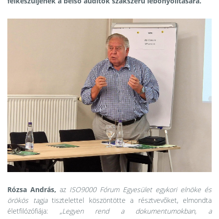
felkészüljenek a belső auditok szakszerű lebonyolítására.
Rózsa András,
az
ISO9000 Fórum Egyesület egykori elnöke és
örökös tagja
tisztelettel köszöntötte a résztvevőket, elmondta
életfilózófiája:
„Legyen rend a dokumentumokban, a