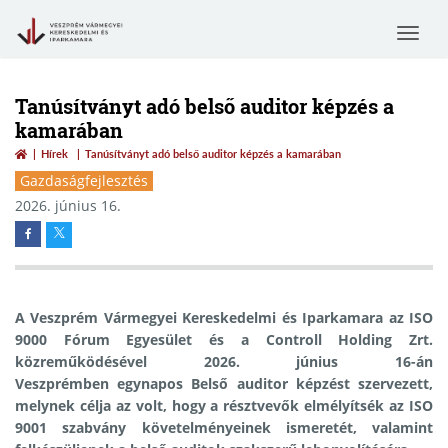
Toggle
navigat
Tanúsítványt adó belső auditor képzés a
kamarában
Hírek
Tanúsítványt adó belső auditor képzés a kamarában
Gazdaságfejlesztés
2026. június 16.
A Veszprém Vármegyei Kereskedelmi és Iparkamara az ISO
9000 Fórum Egyesület és a Controll Holding Zrt.
közreműködésével 2026. június 16-án
Veszprémben egynapos
Belső auditor képzést
szervezett,
melynek célja az volt, hogy a résztvevők elmélyítsék az ISO
9001 szabvány követelményeinek ismeretét, valamint