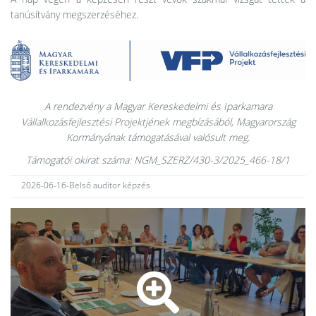
tanúsítvány megszerzéséhez.
A rendezvény a Magyar Kereskedelmi és Iparkamara
Vállalkozásfejlesztési Projektjének megbízásából, Magyarország
Kormányának támogatásával valósult meg.
Támogatói okirat száma: NGM_SZERZ/430-3/2025_466-18/1
2026-06-16-Belső auditor képzés