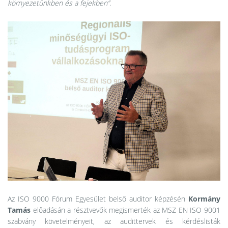
környezetünkben és a fejekben”
.
Az ISO 9000 Fórum Egyesület belső auditor képzésén
Kormány
Tamás
előadásán a résztvevők megismerték az MSZ EN ISO 9001
szabvány követelményeit, az audittervek és kérdéslisták