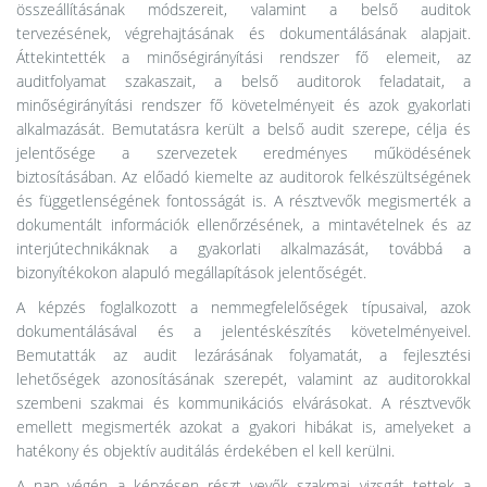
összeállításának módszereit, valamint a belső auditok
tervezésének, végrehajtásának és dokumentálásának alapjait.
Áttekintették a minőségirányítási rendszer fő elemeit, az
auditfolyamat szakaszait, a belső auditorok feladatait, a
minőségirányítási rendszer fő követelményeit és azok gyakorlati
alkalmazását. Bemutatásra került a belső audit szerepe, célja és
jelentősége a szervezetek eredményes működésének
biztosításában. Az előadó kiemelte az auditorok felkészültségének
és függetlenségének fontosságát is. A résztvevők megismerték a
dokumentált információk ellenőrzésének, a mintavételnek és az
interjútechnikáknak a gyakorlati alkalmazását, továbbá a
bizonyítékokon alapuló megállapítások jelentőségét.
A képzés foglalkozott a nemmegfelelőségek típusaival, azok
dokumentálásával és a jelentéskészítés követelményeivel.
Bemutatták az audit lezárásának folyamatát, a fejlesztési
lehetőségek azonosításának szerepét, valamint az auditorokkal
szembeni szakmai és kommunikációs elvárásokat. A résztvevők
emellett megismerték azokat a gyakori hibákat is, amelyeket a
hatékony és objektív auditálás érdekében el kell kerülni.
A nap végén a képzésen részt vevők szakmai vizsgát tettek a