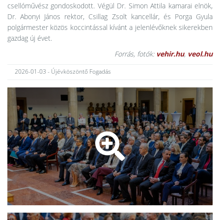
csellóművész gondoskodott. Végül Dr. Simon Attila
kamarai elnök,
Dr. Abonyi János rektor, Csillag Zsolt
kancellár, és Porga Gyula
polgármester közös koccintással kívánt a jelenlévőknek sikerekben
gazdag új évet.
Forrás, fotók:
vehir.hu
,
veol.hu
2026-01-03 - Újévköszöntő Fogadás