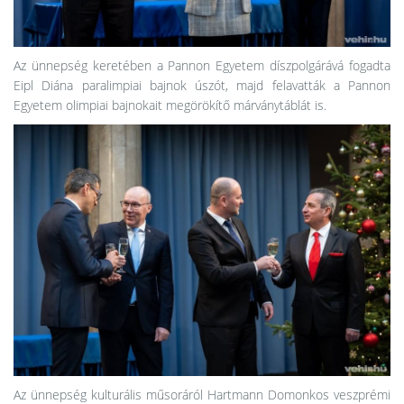
Az ünnepség keretében a Pannon Egyetem díszpolgárává fogadta
Eipl Diána paralimpiai bajnok úszót, majd felavatták a Pannon
Egyetem olimpiai bajnokait megörökítő márványtáblát is.
Az ünnepség kulturális műsoráról Hartmann Domonkos
veszprémi