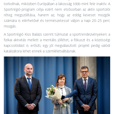
torkollnak, miközben Európában a lakosság több mint fele inaktív. A
Sportrégió-program célja ezért nem elsősorban az aktív sportolói
réteg megszólítása, hanem az, hogy az eddig keveset mozgók
számára is elérhetővé és természetessé váljon a napi 20–25 perc
mozgás.
A Sportrégió Kiss Balázs szerint túlmutat a sportrendezvényeken: a
fizikai aktivitás mellett a mentális jóllétet, a fókuszt és a közösségi
kapcsolódást is erősíti, egy jól megválasztott projekt pedig valódi
katalizátora lehet ennek a szemléletváltásnak.