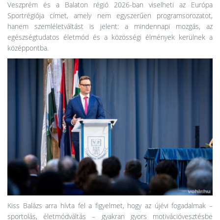
Veszprém és a Balaton régió 2026-ban viselheti az Európa
Sportrégiója címet, amely nem egyszerűen programsorozatot,
hanem szemléletváltást is jelent: a mindennapi mozgás, az
egészségtudatos életmód és a közösségi élmények kerülnek a
középpontba.
Kiss Balázs arra hívta fel a figyelmet, hogy az újévi fogadalmak –
sportolás, életmódváltás – gyakran gyors motivációvesztésbe