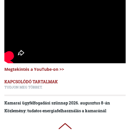
Megtekintés a YouTube-on >>
KAPCSOLÓDÓ TARTALMAK
TUDJON MEG TÖBBET.
Kamarai ügyfélfogadási szünnap 2026. augusztus 8-án
Közlemény: tudatos energiafelhasználás a kamaránál