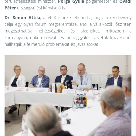
területfejlesztési miniszter,
Porga
Gyula
polgármester és
Ovádi
Péter
országgyűlési képviselő is.
Dr. Simon Attila
, a VKIK elnöke elmondta, hogy a rendezvény
célja egy olyan fórum megteremtése, ahol a vállalkozók őszintén
megoszthatják nehézségeiket és sikereiket, miközben a
kormányzati, önkormányzati és országgyűlési vezetők közvetlenül
hallhatják a felmerülő problémákat és javaslatokat.