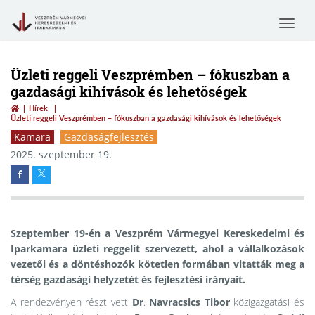
Toggle
navigat
Üzleti reggeli Veszprémben – fókuszban a
gazdasági kihívások és lehetőségek
Hírek
Üzleti reggeli Veszprémben – fókuszban a gazdasági kihívások és lehetőségek
Kamara
Gazdaságfejlesztés
2025. szeptember 19.
Szeptember 19-én a Veszprém Vármegyei Kereskedelmi és
Iparkamara üzleti reggelit szervezett, ahol a vállalkozások
vezetői és a döntéshozók kötetlen formában vitatták meg a
térség gazdasági helyzetét és fejlesztési irányait.
A rendezvényen részt vett
Dr
.
Navracsics
Tibor
közigazgatási és