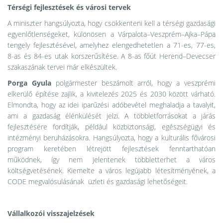
Térségi fejlesztések és városi tervek
A miniszter hangsúlyozta, hogy csökkenteni kell a térségi gazdasági
egyenlőtlenségeket, különösen a Várpalota–Veszprém–Ajka–Pápa
tengely fejlesztésével, amelyhez elengedhetetlen a 71-es, 77-es,
8-as és 84-es utak korszerűsítése. A 8-as főút Herend–Devecser
szakaszának tervei már elkészültek.
Porga
Gyula
polgármester beszámolt arról, hogy a veszprémi
elkerülő építése zajlik, a kivitelezés 2025 és 2030 között várható.
Elmondta, hogy az idei iparűzési adóbevétel meghaladja a tavalyit,
ami a gazdaság élénkülését jelzi. A többletforrásokat a járás
fejlesztésére fordítják, például közbiztonsági, egészségügyi és
intézményi beruházásokra. Hangsúlyozta, hogy a kulturális fővárosi
program keretében létrejött fejlesztések fenntarthatóan
működnek, így nem jelentenek többletterhet a város
költségvetésének. Kiemelte a város legújabb létesítményének, a
CODE megvalósulásának üzleti és gazdasági lehetőségeit.
Vállalkozói visszajelzések