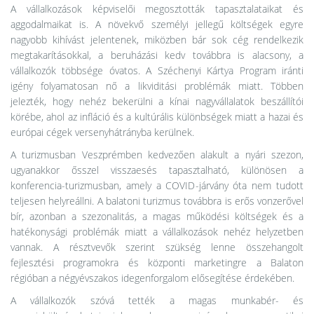
A vállalkozások képviselői megosztották tapasztalataikat és
aggodalmaikat is. A növekvő személyi jellegű költségek egyre
nagyobb kihívást jelentenek, miközben bár sok cég rendelkezik
megtakarításokkal, a beruházási kedv továbbra is alacsony, a
vállalkozók többsége óvatos. A Széchenyi Kártya Program iránti
igény folyamatosan nő a likviditási problémák miatt. Többen
jelezték, hogy nehéz bekerülni a kínai nagyvállalatok beszállítói
körébe, ahol az infláció és a kultúrális különbségek miatt a hazai és
európai cégek versenyhátrányba kerülnek.
A turizmusban Veszprémben kedvezően alakult a nyári szezon,
ugyanakkor ősszel visszaesés tapasztalható, különösen a
konferencia-turizmusban, amely a COVID-járvány óta nem tudott
teljesen helyreállni. A balatoni turizmus továbbra is erős vonzerővel
bír, azonban a szezonalitás, a magas működési költségek és a
hatékonysági problémák miatt a vállalkozások nehéz helyzetben
vannak. A résztvevők szerint szükség lenne összehangolt
fejlesztési programokra és központi marketingre a Balaton
régióban a négyévszakos idegenforgalom elősegítése érdekében.
A vállalkozók szóvá tették a magas munkabér- és