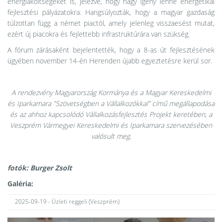
energiaköltségeket is, jelezve, hogy nagy igény lenne energetikai
fejlesztési pályázatokra. Hangsúlyozták, hogy a magyar gazdaság
túlzottan függ a német piactól, amely jelenleg visszaesést mutat,
ezért új piacokra és fejlettebb infrastruktúrára van szükség.
A fórum zárásaként bejelentették, hogy a 8-as út fejlesztésének
ügyében november 14-én Herenden újabb egyeztetésre kerül sor.
A rendezvény Magyarország Kormánya és a Magyar Kereskedelmi
és Iparkamara "Szövetségben a Vállalkozókkal" című megállapodása
és az ahhoz kapcsolódó Vállalkozásfejlesztés Projekt keretében, a
Veszprém Vármegyei Kereskedelmi és Iparkamara szervezésében
valósult meg.
fotók: Burger Zsolt
Galéria:
2025-09-19 - Üzleti reggeli (Veszprém)