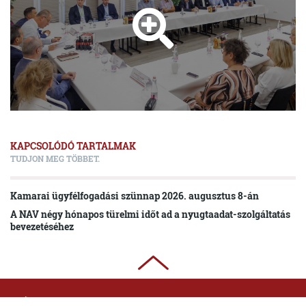
KAPCSOLÓDÓ TARTALMAK
TUDJON MEG TÖBBET.
Kamarai ügyfélfogadási szünnap 2026. augusztus 8-án
A NAV négy hónapos türelmi időt ad a nyugtaadat-szolgáltatás
bevezetéséhez