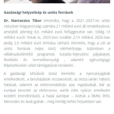
Gazdasági helyzetkép és uniós források
Dr.
Navracsics
Tibor
elmondta, hogy a 2021–2027-es uniós
ciklusban Magyarország számára 21 milliárd euró áll rendelkezésre,
amelyből jelenleg 8,5 milliárd euró felfüggesztve van. Eddig 13
milliárd eurót hívtak le, 2025-ben további 2,14 milliárd, 2026-ban
pedig 2,5 milliárd euró lehívása várható. Kiemelte, hogy a cél az
uniós források teljes körű elérhetősége, különösen a
vállalkozásélénkítő programok, kutatás-fejlesztési pályázatok,
likviditási és termelékenységi , valamint egészségügyi
feljelsztéseket célzó támogatások területén.
A gazdasági kihívások közül kiemelte a nyersanyagárak
emelkedését, a beruházások visszaesését, az orosz-ukrán háború
hatásait, valamint az elektromobilitási piac ingadozását. Bár az
európai kereslet az elektromos autók iránt nyáron emelkedni
kezdett (trendforduló), a hazai autóipar – köztük a BMW, BYD,
Mercedes és Audi gyárak – még mindig nehéz helyzetben van.