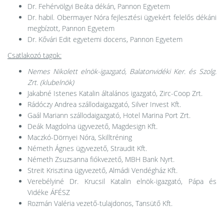
Dr. Fehérvölgyi Beáta dékán, Pannon Egyetem
Dr. habil. Obermayer Nóra fejlesztési ügyekért felelős dékáni
megbízott, Pannon Egyetem
Dr. Kővári Edit egyetemi docens, Pannon Egyetem
Csatlakozó tagok:
Nemes Nikolett elnök-igazgató, Balatonvidéki Ker. és Szolg.
Zrt. (klubelnök)
Jakabné Istenes Katalin általános igazgató, Zirc-Coop Zrt.
Rádóczy Andrea szállodaigazgató, Silver Invest Kft.
Gaál Mariann szállodaigazgató, Hotel Marina Port Zrt.
Deák Magdolna ügyvezető, Magdesign Kft.
Maczkó-Dörnyei Nóra, Skilltréning
Németh Ágnes ügyvezető, Straudit Kft.
Németh Zsuzsanna fiókvezető, MBH Bank Nyrt.
Streit Krisztina ügyvezető, Almádi Vendégház Kft.
Verebélyiné Dr. Krucsil Katalin elnök-igazgató, Pápa és
Vidéke ÁFÉSZ
Rozmán Valéria vezető-tulajdonos, Tansütő Kft.