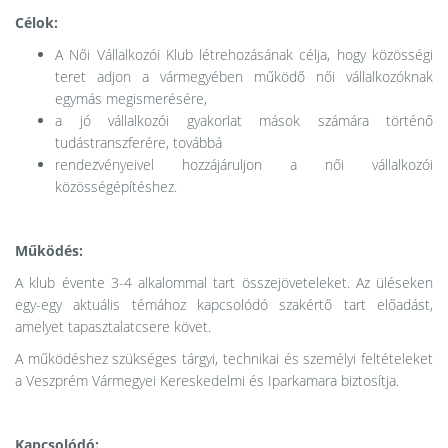
Célok:
A Női Vállalkozói Klub létrehozásának célja, hogy közösségi
teret adjon a vármegyében működő női vállalkozóknak
egymás megismerésére,
a jó vállalkozói gyakorlat mások számára történő
tudástranszferére, továbbá
rendezvényeivel hozzájáruljon a női vállalkozói
közösségépítéshez.
Működés:
A klub évente 3-4 alkalommal tart összejöveteleket. Az üléseken
egy-egy aktuális témához kapcsolódó szakértő tart előadást,
amelyet tapasztalatcsere követ.
A működéshez szükséges tárgyi, technikai és személyi feltételeket
a Veszprém Vármegyei Kereskedelmi és Iparkamara biztosítja.
Kapcsolódó: