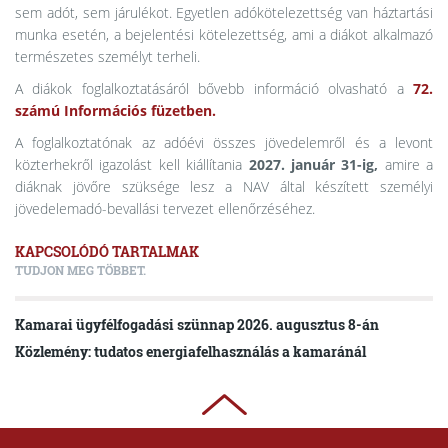
sem adót, sem járulékot. Egyetlen adókötelezettség van háztartási
munka esetén, a bejelentési kötelezettség, ami a diákot alkalmazó
természetes személyt terheli.
A diákok foglalkoztatásáról bővebb információ olvasható a
72.
számú Információs füzetben.
A foglalkoztatónak az adóévi összes jövedelemről és a levont
közterhekről igazolást kell kiállítania
2027. január 31-ig,
amire a
diáknak jövőre szüksége lesz a NAV által készített személyi
jövedelemadó-bevallási tervezet ellenőrzéséhez.
KAPCSOLÓDÓ TARTALMAK
TUDJON MEG TÖBBET.
Kamarai ügyfélfogadási szünnap 2026. augusztus 8-án
Közlemény: tudatos energiafelhasználás a kamaránál