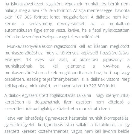
ha iskolaszövetkezet tagjaként végeznek munkát, és bérük nem
haladja meg a havi 715 765 forintot. Az szja-mentességgel havonta
akár 107 365 forintot lehet megtakarítani. A diáknak nem kell
kérnie a kedvezmény érvényesítését, azt a munkáltató
automatikusan figyelembe veszi, kivéve, ha a fiatal nyilatkozatban
kéri a kedvezmény részleges vagy teljes mellőzését.
Munkaviszonyvállaláskor ragaszkodni kell az írásban megkötött
munkaszerződéshez, mely a törvényes képviselő hozzájárulásával
érvényes 18 éves kor alatt, a biztosítási jogviszonyt a
munkáltatónak be kell jelentenie a NAV-hoz. A
munkaszerződésben a felek megállapodhatnak havi, heti napi vagy
órabérben, esetleg teljesítménybérben is, a diáknak viszont meg
kell kapnia a minimálbért, ami havonta bruttó 322 800 forint.
A diákok egyszerűsített foglalkoztatás (alkalmi – vagy idénymunka)
keretében is dolgozhatnak, ilyen esetben nem kötelező a
szerződést írásba foglalni, a közterhet a munkáltató fizeti.
Illetve van lehetőség úgynevezett háztartási munkát (korrepetálás,
gyerekfelügyelet, kertgondozás stb.) vállalni a fiataloknak, az így
szerzett kereset köztehermentes, vagyis nem kell levonni belőle