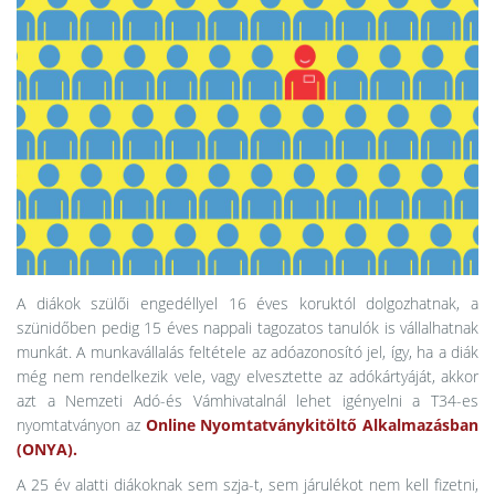
A diákok szülői engedéllyel 16 éves koruktól dolgozhatnak, a
szünidőben pedig 15 éves nappali tagozatos tanulók is vállalhatnak
munkát. A munkavállalás feltétele az adóazonosító jel, így, ha a diák
még nem rendelkezik vele, vagy elvesztette az adókártyáját, akkor
azt a Nemzeti Adó-és Vámhivatalnál lehet igényelni a T34-es
nyomtatványon az
Online Nyomtatványkitöltő Alkalmazásban
(ONYA).
A 25 év alatti diákoknak sem szja-t, sem járulékot nem kell fizetni,