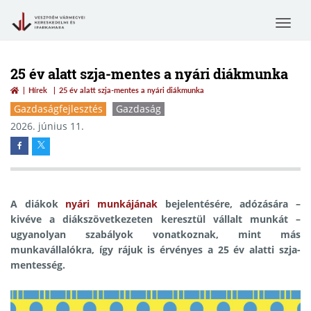
Toggle
navigat
25 év alatt szja-mentes a nyári diákmunka
Hírek
25 év alatt szja-mentes a nyári diákmunka
Gazdaságfejlesztés
Gazdaság
2026. június 11.
A diákok
nyári munkájának
bejelentésére, adózására –
kivéve a diákszövetkezeten keresztül vállalt munkát –
ugyanolyan szabályok vonatkoznak, mint más
munkavállalókra, így rájuk is érvényes a 25 év alatti szja-
mentesség.