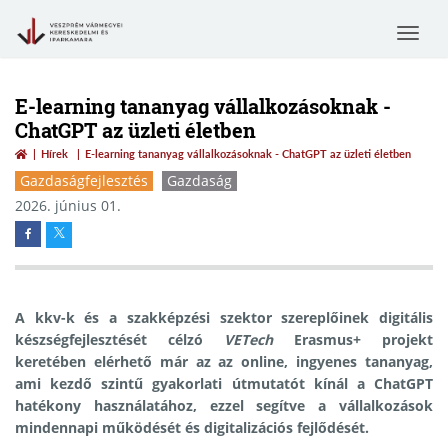
Toggle
navigat
E-learning tananyag vállalkozásoknak -
ChatGPT az üzleti életben
Hírek
E-learning tananyag vállalkozásoknak - ChatGPT az üzleti életben
Gazdaságfejlesztés
Gazdaság
2026. június 01.
A kkv-k és a szakképzési szektor szereplőinek digitális
készségfejlesztését célzó
VETech
Erasmus+ projekt
keretében elérhető már az az online, ingyenes tananyag,
ami kezdő szintű gyakorlati útmutatót kínál a ChatGPT
hatékony használatához, ezzel segítve a vállalkozások
mindennapi működését és digitalizációs fejlődését.