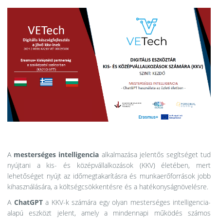
A
mesterséges intelligencia
alkalmazása jelentős segítséget tud
nyújtani a kis- és középvállalkozások (KKV) életében, mert
lehetőséget nyújt az időmegtakarításra és munkaerőforrások jobb
kihasználására, a költségcsökkentésre és a hatékonyságnövelésre.
A
ChatGPT
a KKV-k számára egy olyan mesterséges intelligencia-
alapú eszközt jelent, amely a mindennapi működés számos