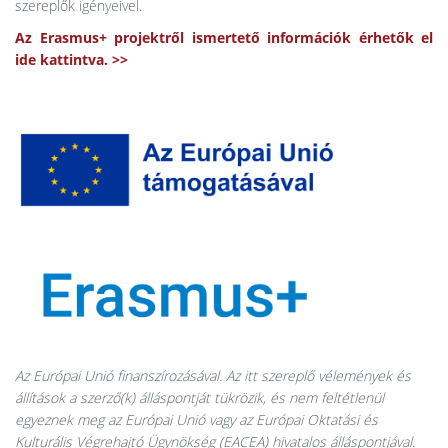
szereplők igényeivel.
Az Erasmus+ projektről ismertető információk érhetők el
ide kattintva. >>
Az Európai Unió finanszírozásával. Az itt szereplő vélemények és
állítások a szerző(k) álláspontját tükrözik, és nem feltétlenül
egyeznek meg az Európai Unió vagy az Európai Oktatási és
Kulturális Végrehajtó Ügynökség (EACEA) hivatalos álláspontjával.