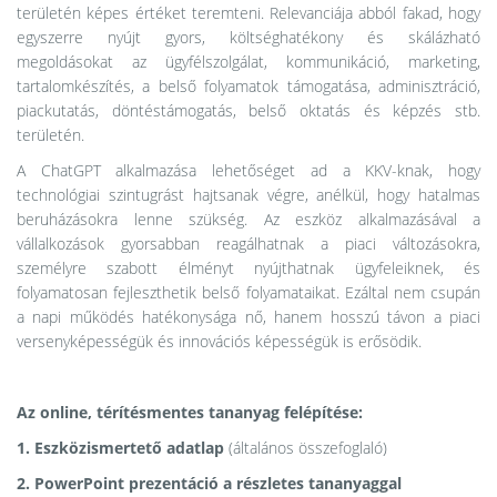
területén képes értéket teremteni. Relevanciája abból fakad, hogy
egyszerre nyújt gyors, költséghatékony és skálázható
megoldásokat az ügyfélszolgálat, kommunikáció, marketing,
tartalomkészítés, a belső folyamatok támogatása, adminisztráció,
piackutatás, döntéstámogatás, belső oktatás és képzés stb.
területén.
A ChatGPT alkalmazása lehetőséget ad a KKV-knak, hogy
technológiai szintugrást hajtsanak végre, anélkül, hogy hatalmas
beruházásokra lenne szükség. Az eszköz alkalmazásával a
vállalkozások gyorsabban reagálhatnak a piaci változásokra,
személyre szabott élményt nyújthatnak ügyfeleiknek, és
folyamatosan fejleszthetik belső folyamataikat. Ezáltal nem csupán
a napi működés hatékonysága nő, hanem hosszú távon a piaci
versenyképességük és innovációs képességük is erősödik.
Az online, térítésmentes tananyag felépítése:
1. Eszközismertető adatlap
(általános összefoglaló)
2. PowerPoint prezentáció a részletes tananyaggal