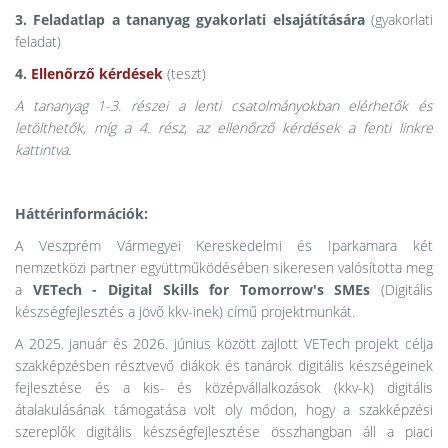
3. Feladatlap a tananyag gyakorlati elsajátítására
(gyakorlati
feladat)
4.
Ellenőrző kérdések
(teszt)
A tananyag 1-3. részei a lenti csatolmányokban elérhetők és
letölthetők, míg a 4. rész, az ellenőrző kérdések a fenti linkre
kattintva.
Háttérinformációk:
A Veszprém Vármegyei Kereskedelmi és Iparkamara két
nemzetközi partner együttműködésében sikeresen valósította meg
a
VETech - Digital Skills for Tomorrow's SMEs
(Digitális
készségfejlesztés a jövő kkv-inek) című projektmunkát.
A 2025. január és 2026. június között zajlott VETech projekt célja
szakképzésben résztvevő diákok és tanárok digitális készségeinek
fejlesztése és a kis- és középvállalkozások (kkv-k) digitális
átalakulásának támogatása volt oly módon, hogy a szakképzési
szereplők digitális készségfejlesztése összhangban áll a piaci