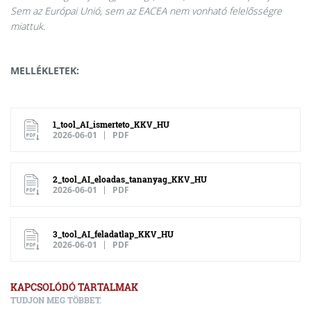
Sem az Európai Unió, sem az EACEA nem vonható felelősségre
miattuk.
MELLÉKLETEK:
1_tool_AI_ismerteto_KKV_HU
2026-06-01
PDF
2_tool_AI_eloadas_tananyag_KKV_HU
2026-06-01
PDF
3_tool_AI_feladatlap_KKV_HU
2026-06-01
PDF
KAPCSOLÓDÓ TARTALMAK
TUDJON MEG TÖBBET.