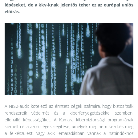
lépéseket, de a kkv-knak jelentős teher ez az európai uniós
előírás.
A NIS2-audit kötelező az érintett cégek számára, hogy biztosítsák
rendszereik védelmét és a kiberfenyegetésekkel szembeni
ellenálló képességüket. A Kamara kiberbiztonsági programjának
kiemelt célja azon cégek segítése, amelyek még nem kezdték meg
a felkészülést, vagy akik lemaradásban vannak a határidőkhöz