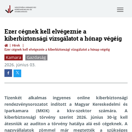
Toggle
navigat
Ezer cégnek kell elvégeznie a
kiberbiztonsági vizsgálatot a hónap végéig
Hírek
Ezer cégnek kell elvégeznie a kiberbiztonsági vizsgálatot a hónap végéig
Kamara
Gazdaság
2026. június 03.
Tizenkét alkalmas ingyenes online kiberbiztonsági
rendezvénysorozatot indított a Magyar Kereskedelmi és
Iparkamara (MKIK) a kkv-szektor számára. A
kiberbiztonsági törvény szerint 2026. június 30-ig kell
átesniük az auditon a törvény hatálya alá eső cégeknek. A
nagyvállalatok zömmel már megtették a szükséges