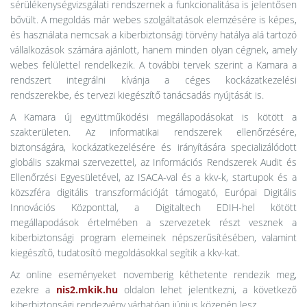
sérülékenységvizsgálati rendszernek a funkcionalitása is jelentősen
bővült. A megoldás már webes szolgáltatások elemzésére is képes,
és használata nemcsak a kiberbiztonsági törvény hatálya alá tartozó
vállalkozások számára ajánlott, hanem minden olyan cégnek, amely
webes felülettel rendelkezik. A további tervek szerint a Kamara a
rendszert integrálni kívánja a céges kockázatkezelési
rendszerekbe, és tervezi kiegészítő tanácsadás nyújtását is.
A Kamara új együttműködési megállapodásokat is kötött a
szakterületen. Az informatikai rendszerek ellenőrzésére,
biztonságára, kockázatkezelésére és irányítására specializálódott
globális szakmai szervezettel, az Információs Rendszerek Audit és
Ellenőrzési Egyesületével, az ISACA-val és a kkv-k, startupok és a
közszféra digitális transzformációját támogató, Európai Digitális
Innovációs Központtal, a Digitaltech EDIH-hel kötött
megállapodások értelmében a szervezetek részt vesznek a
kiberbiztonsági program elemeinek népszerűsítésében, valamint
kiegészítő, tudatosító megoldásokkal segítik a kkv-kat.
Az online eseményeket novemberig kéthetente rendezik meg,
ezekre a
nis2.mkik.hu
oldalon lehet jelentkezni, a következő
kiberbiztonsági rendezvény várhatóan június közepén lesz.