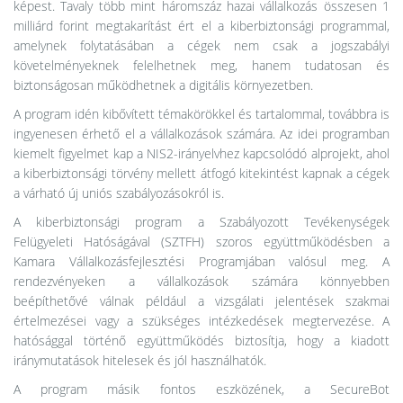
képest. Tavaly több mint háromszáz hazai vállalkozás összesen 1
milliárd forint megtakarítást ért el a kiberbiztonsági programmal,
amelynek folytatásában a cégek nem csak a jogszabályi
követelményeknek felelhetnek meg, hanem tudatosan és
biztonságosan működhetnek a digitális környezetben.
A program idén kibővített témakörökkel és tartalommal, továbbra is
ingyenesen érhető el a vállalkozások számára. Az idei programban
kiemelt figyelmet kap a NIS2-irányelvhez kapcsolódó alprojekt, ahol
a kiberbiztonsági törvény mellett átfogó kitekintést kapnak a cégek
a várható új uniós szabályozásokról is.
A kiberbiztonsági program a Szabályozott Tevékenységek
Felügyeleti Hatóságával (SZTFH) szoros együttműködésben a
Kamara Vállalkozásfejlesztési Programjában valósul meg. A
rendezvényeken a vállalkozások számára könnyebben
beépíthetővé válnak például a vizsgálati jelentések szakmai
értelmezései vagy a szükséges intézkedések megtervezése. A
hatósággal történő együttműködés biztosítja, hogy a kiadott
iránymutatások hitelesek és jól használhatók.
A program másik fontos eszközének, a SecureBot