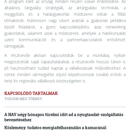
A program iránt az ország minden részén sokan érdeklődtek. Az
általános tárgyalási stratégiák, az ártárgyalási technikák, a
meggyőzés és a hatásgyakorlás módszerei voltak a főbb
témakörök. Különösen nagy sikert arattak a gyakorlati példákra
épülő feladatok, a gyors kapcsolatépítési, azaz networking
gyakorlatok, valamint azok a módszerek, amelyek a hatékonyabb
üzleti kommunikációt és a partnerkapcsolatok erősítését
támogatják.
A résztvevők aktívan kapcsolódtak be a munkába, nyíltan
megosztották saját tapasztalataikat, a résztvevők hosszú távon is
jól hasznosítható tudást kaptak a vállalkozásaik működéséhez. A
szinte minden vármegyébe eljutó képzéssorozat tovább erősíti a
helyi és regionális vállalkozói közösségeket is.
KAPCSOLÓDÓ TARTALMAK
TUDJON MEG TÖBBET.
A NAV négy hónapos türelmi időt ad a nyugtaadat-szolgáltatás
bevezetéséhez
Közlemény: tudatos energiafelhasználás a kamaránál