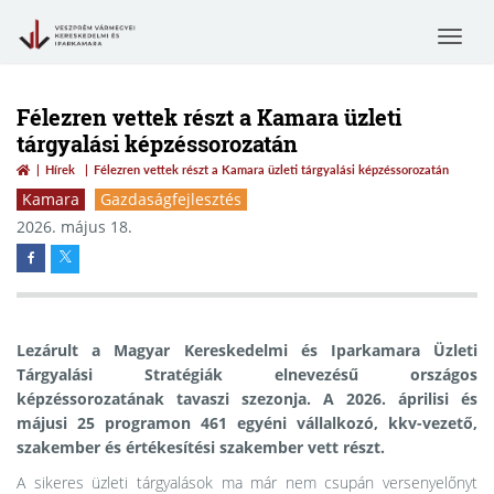
Toggle
navigat
Félezren vettek részt a Kamara üzleti
tárgyalási képzéssorozatán
Hírek
Félezren vettek részt a Kamara üzleti tárgyalási képzéssorozatán
Kamara
Gazdaságfejlesztés
2026. május 18.
Lezárult a Magyar Kereskedelmi és Iparkamara Üzleti
Tárgyalási Stratégiák elnevezésű országos
képzéssorozatának tavaszi szezonja. A 2026. áprilisi és
májusi 25 programon 461 egyéni vállalkozó, kkv-vezető,
szakember és értékesítési szakember vett részt.
A sikeres üzleti tárgyalások ma már nem csupán versenyelőnyt