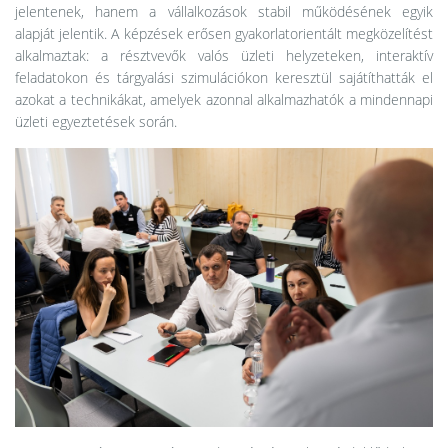
jelentenek, hanem a vállalkozások stabil működésének egyik
alapját jelentik. A képzések erősen gyakorlatorientált megközelítést
alkalmaztak: a résztvevők valós üzleti helyzeteken, interaktív
feladatokon és tárgyalási szimulációkon keresztül sajátíthatták el
azokat a technikákat, amelyek azonnal alkalmazhatók a mindennapi
üzleti egyeztetések során.