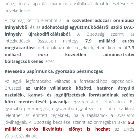
pénz, idő és kapacitás maradjon a vállalkozásoknál fejlesztésre és
növekedésre.
A csomag két fő elemből áll:
a közvetlen adózási omnibusz
irányelvből
és az
adóhatósági együttműködésről szóló DAC-
irányelv újrakodifikálásából
. A Bizottság szerint az
intézkedések összesen mintegy
7,9 milliárd eurós
megtakarítást
hozhatnak az uniós cégeknek, ebből körülbelül
3,3
milliárd euró közvetlen adminisztratív
költségcsökkenés
lehet.
Kevesebb papírmunka, gyorsabb pénzmozgás
Az egyik legfontosabb változás a forrásadókhoz kapcsolódik:
Brüsszel
az uniós vállalatok közötti, határon átnyúló
osztalék-, kamat- és jogdíjfizetések forrásadóinak széles
körű mentesítését javasolja
, egyszerűsített eljárásokkal. Ez
gyorsabb pénzmozgást, egyszerűbb ügyintézést és jobb likviditást
jelenthet az érintett cégeknek, ha a tagállamok a javaslatot
jóváhagyják. A Bizottság becslése szerint ez önmagában akár
5,3
milliárd eurós likviditási előnyt is hozhat
az uniós
vállalkozásoknak.