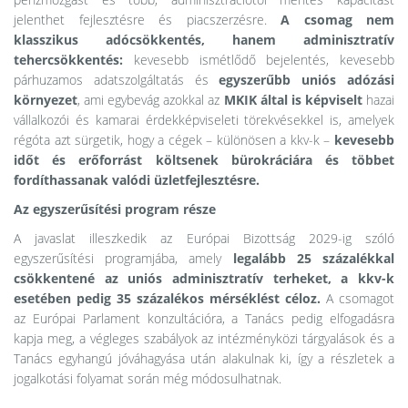
jelenthet fejlesztésre és piacszerzésre.
A csomag nem
klasszikus adócsökkentés, hanem adminisztratív
tehercsökkentés:
kevesebb ismétlődő bejelentés, kevesebb
párhuzamos adatszolgáltatás és
egyszerűbb uniós adózási
környezet
, ami egybevág azokkal az
MKIK által is képviselt
hazai
vállalkozói és kamarai érdekképviseleti törekvésekkel is, amelyek
régóta azt sürgetik, hogy a cégek – különösen a kkv-k –
kevesebb
időt és erőforrást költsenek bürokráciára és többet
fordíthassanak valódi üzletfejlesztésre.
Az egyszerűsítési program része
A javaslat illeszkedik az Európai Bizottság 2029-ig szóló
egyszerűsítési programjába, amely
legalább 25 százalékkal
csökkentené az uniós adminisztratív terheket, a kkv-k
esetében pedig 35 százalékos mérséklést céloz.
A csomagot
az Európai Parlament konzultációra, a Tanács pedig elfogadásra
kapja meg, a végleges szabályok az intézményközi tárgyalások és a
Tanács egyhangú jóváhagyása után alakulnak ki, így a részletek a
jogalkotási folyamat során még módosulhatnak.