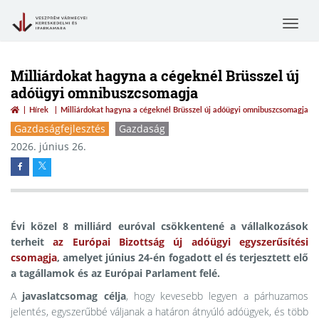
Toggle
navigat
Milliárdokat hagyna a cégeknél Brüsszel új
adóügyi omnibuszcsomagja
Hírek
Milliárdokat hagyna a cégeknél Brüsszel új adóügyi omnibuszcsomagja
Gazdaságfejlesztés
Gazdaság
2026. június 26.
Évi közel 8 milliárd euróval csökkentené a vállalkozások
terheit
az Európai Bizottság új adóügyi egyszerűsítési
csomagja
, amelyet június 24-én fogadott el és terjesztett elő
a tagállamok és az Európai Parlament felé.
A
javaslatcsomag célja
, hogy kevesebb legyen a párhuzamos
jelentés, egyszerűbbé váljanak a határon átnyúló adóügyek, és több