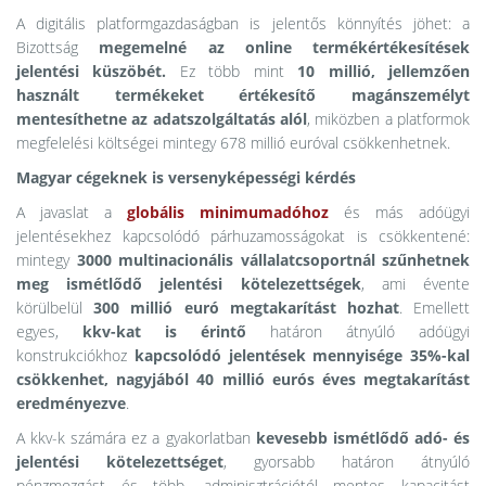
A digitális platformgazdaságban is jelentős könnyítés jöhet: a
Bizottság
megemelné az online termékértékesítések
jelentési küszöbét.
Ez több mint
10 millió, jellemzően
használt termékeket értékesítő magánszemélyt
mentesíthetne az adatszolgáltatás alól
, miközben a platformok
megfelelési költségei mintegy 678 millió euróval csökkenhetnek.
Magyar cégeknek is versenyképességi kérdés
A javaslat a
globális minimumadóhoz
és más adóügyi
jelentésekhez kapcsolódó párhuzamosságokat is csökkentené:
mintegy
3000 multinacionális vállalatcsoportnál
szűnhetnek
meg ismétlődő jelentési kötelezettségek
, ami évente
körülbelül
300 millió euró megtakarítást hozhat
. Emellett
egyes,
kkv-kat is érintő
határon átnyúló adóügyi
konstrukciókhoz
kapcsolódó jelentések mennyisége 35%-kal
csökkenhet, nagyjából 40 millió eurós éves megtakarítást
eredményezve
.
A kkv-k számára ez a gyakorlatban
kevesebb ismétlődő adó- és
jelentési kötelezettséget
, gyorsabb határon átnyúló
pénzmozgást és több, adminisztrációtól mentes kapacitást