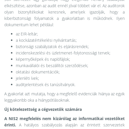
elkészítése, azonban az audit ennél jóval többet vár el. Az auditorok
olyan bizonyítékokat keresnek, amelyek igazolják, hogy a
kiberbiztonsági folyamatok a gyakorlatban is működnek. Ilyen
dokumentum lehet például:
az EIR-leltár;
a kockázatértékelési nyilvántartás;
biztonsági szabályzatok és eljárásrendek;
incidenskezelési és üzletmenet-folytonossági tervek;
képernyőképek és naplófájlok;
munkavállalói és beszállítói szerződések;
oktatási dokumentációk;
jelenléti ívek;
auditjelentések és tanúsítványok.
A gyakorlat azt mutatja, hogy a megfelelő evidenciák hiánya az egyik
leggyakoribb oka a hiánypótlásoknak.
Új kötelezettség a cégvezetők számára
A NIS2 megfelelés nem kizárólag az informatikai vezetőket
érinti.
A hatályos szabályozás alapján az érintett szervezetek