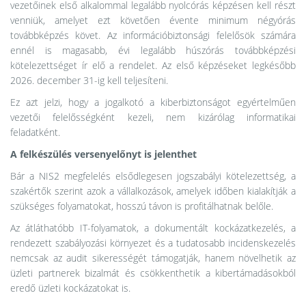
vezetőinek első alkalommal legalább nyolcórás képzésen kell részt
venniük, amelyet ezt követően évente minimum négyórás
továbbképzés követ. Az információbiztonsági felelősök számára
ennél is magasabb, évi legalább húszórás továbbképzési
kötelezettséget ír elő a rendelet. Az első képzéseket legkésőbb
2026. december 31-ig kell teljesíteni.
Ez azt jelzi, hogy a jogalkotó a kiberbiztonságot egyértelműen
vezetői felelősségként kezeli, nem kizárólag informatikai
feladatként.
A felkészülés versenyelőnyt is jelenthet
Bár a NIS2 megfelelés elsődlegesen jogszabályi kötelezettség, a
szakértők szerint azok a vállalkozások, amelyek időben kialakítják a
szükséges folyamatokat, hosszú távon is profitálhatnak belőle.
Az átláthatóbb IT-folyamatok, a dokumentált kockázatkezelés, a
rendezett szabályozási környezet és a tudatosabb incidenskezelés
nemcsak az audit sikerességét támogatják, hanem növelhetik az
üzleti partnerek bizalmát és csökkenthetik a kibertámadásokból
eredő üzleti kockázatokat is.