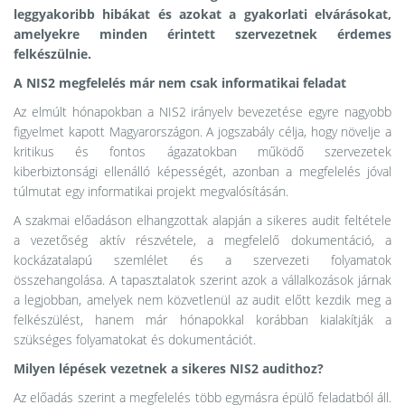
leggyakoribb hibákat és azokat a gyakorlati elvárásokat,
amelyekre minden érintett szervezetnek érdemes
felkészülnie.
A NIS2 megfelelés már nem csak informatikai feladat
Az elmúlt hónapokban a NIS2 irányelv bevezetése egyre nagyobb
figyelmet kapott Magyarországon. A jogszabály célja, hogy növelje a
kritikus és fontos ágazatokban működő szervezetek
kiberbiztonsági ellenálló képességét, azonban a megfelelés jóval
túlmutat egy informatikai projekt megvalósításán.
A szakmai előadáson elhangzottak alapján a sikeres audit feltétele
a vezetőség aktív részvétele, a megfelelő dokumentáció, a
kockázatalapú szemlélet és a szervezeti folyamatok
összehangolása. A tapasztalatok szerint azok a vállalkozások járnak
a legjobban, amelyek nem közvetlenül az audit előtt kezdik meg a
felkészülést, hanem már hónapokkal korábban kialakítják a
szükséges folyamatokat és dokumentációt.
Milyen lépések vezetnek a sikeres NIS2 audithoz?
Az előadás szerint a megfelelés több egymásra épülő feladatból áll.