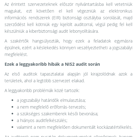
Az érintett szervezeteknek először nyilvántartásba kell vetetniük
magukat, ezt követően el kell végezniük az elektronikus
információs rendszerek (EIR) biztonsági osztályba sorolását, majd
szerződést kell kötniük egy kijelölt auditorral, végül pedig fel kell
készülniük a kiberbiztonsági audit lebonyolítására.
A szakértők hangsúlyozták, hogy ezek a feladatok egymásra
épülnek, ezért a késlekedés könnyen veszélyeztetheti a jogszabályi
megfelelést.
Ezek a leggyakoribb hibák a NIS2 audit során
Az első auditok tapasztalatai alapján jól kirajzolódnak azok a
területek, ahol a legtöbb szervezet elakad.
A leggyakoribb problémák közé tartozik:
a jogszabályi határidők elmulasztása;
a nem megfelelő erőforrás-tervezés;
a szükséges szakemberek késői bevonása;
a hiányos auditfelkészülés;
valamint a nem megfelelően dokumentált kockázatértékelés.
Az auditorok nem pusztán dokumentumokat ellenőriznek, hanem