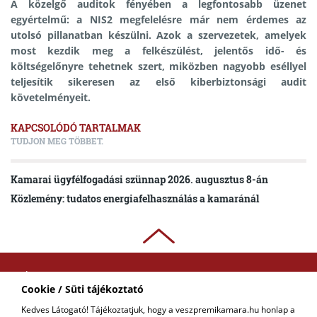
A közelgő auditok fényében a legfontosabb üzenet
egyértelmű: a NIS2 megfelelésre már nem érdemes az
utolsó pillanatban készülni. Azok a szervezetek, amelyek
most kezdik meg a felkészülést, jelentős idő- és
költségelőnyre tehetnek szert, miközben nagyobb eséllyel
teljesítik sikeresen az első kiberbiztonsági audit
követelményeit.
KAPCSOLÓDÓ TARTALMAK
TUDJON MEG TÖBBET.
Kamarai ügyfélfogadási szünnap 2026. augusztus 8-án
Közlemény: tudatos energiafelhasználás a kamaránál
ADATKEZELÉSI
Cookie / Süti tájékoztató
TÁJÉKOZTATÓ
Kedves Látogató! Tájékoztatjuk, hogy a veszpremikamara.hu honlap a