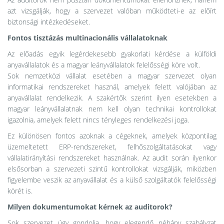
azt vizsgálják, hogy a szervezet valóban működteti-e az előírt
biztonsági intézkedéseket.
Fontos tisztázás multinacionális vállalatoknak
Az előadás egyik legérdekesebb gyakorlati kérdése a külföldi
anyavállalatok és a magyar leányvállalatok felelősségi köre volt.
Sok nemzetközi vállalat esetében a magyar szervezet olyan
informatikai rendszereket használ, amelyek felett valójában az
anyavállalat rendelkezik. A szakértők szerint ilyen esetekben a
magyar leányvállalatnak nem kell olyan technikai kontrollokat
igazolnia, amelyek felett nincs tényleges rendelkezési joga.
Ez különösen fontos azoknak a cégeknek, amelyek központilag
üzemeltetett ERP-rendszereket, felhőszolgáltatásokat vagy
vállalatirányítási rendszereket használnak. Az audit során ilyenkor
elsősorban a szervezeti szintű kontrollokat vizsgálják, miközben
figyelembe veszik az anyavállalat és a külső szolgáltatók felelősségi
körét is.
Milyen dokumentumokat kérnek az auditorok?
Sok szervezet úgy gondolja, hogy elegendő néhány szabályzat