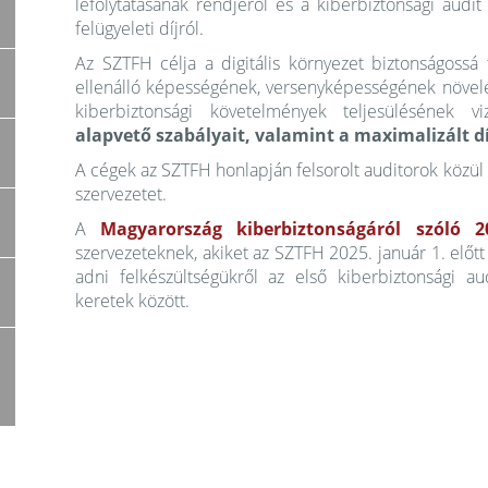
lefolytatásának rendjéről és a kiberbiztonsági audit
felügyeleti díjról.
Az SZTFH célja a digitális környezet biztonságossá 
ellenálló képességének, versenyképességének növelé
kiberbiztonsági követelmények teljesülésének vi
alapvető szabályait, valamint a maximalizált 
A cégek az SZTFH honlapján felsorolt auditorok közül v
szervezetet.
A
Magyarország kiberbiztonságáról szóló 2
szervezeteknek, akiket az SZTFH 2025. január 1. előtt 
adni felkészültségükről az első kiberbiztonsági aud
keretek között.