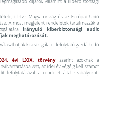
 legmagasabb díjáról, valamint a kiberbiztonsági
tétele, illetve Magyarország és az Európai Unió
se. A most megjelent rendeletek tartalmazzák a
zsgálatára
irányuló kiberbiztonsági audit
díjak meghatározását.
álaszthatják ki a vizsgálatot lefolytató gazdálkodó
024. évi LXIX. törvény
szerint azoknak a
nyilvántartásba vett, az idei év végéig kell számot
it lefolytatásával a rendelet által szabályozott