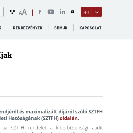
A
A
HU
K
RENDEZVÉNYEK
BBMJK
KAPCSOLAT
íjak
endjéről és maximalizált díjáról szóló SZTFH
leti Hatóságának (SZTFH)
oldalán
.
az SZTFH rendelet a kiberbiztonsági audit