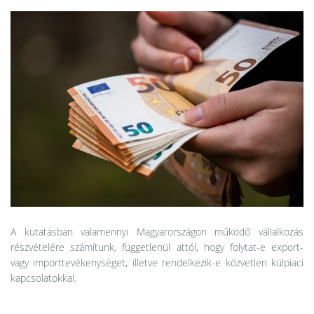
A kutatásban valamennyi Magyarországon működő vállalkozás
részvételére számítunk, függetlenül attól, hogy folytat-e export-
vagy importtevékenységet, illetve rendelkezik-e közvetlen külpiaci
kapcsolatokkal.