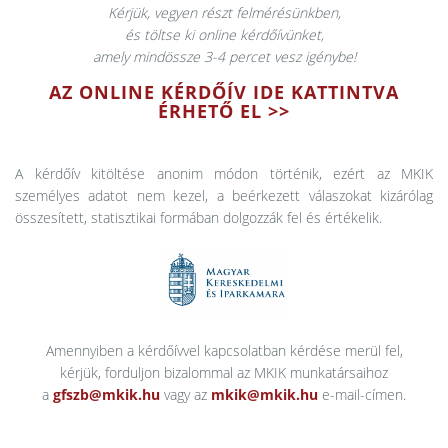
Kérjük, vegyen részt felmérésünkben,
és töltse ki online kérdőívünket,
amely mindössze 3-4 percet vesz igénybe!
AZ ONLINE KÉRDŐÍV IDE KATTINTVA
ÉRHETŐ EL >>
A kérdőív kitöltése anonim módon történik, ezért az MKIK
személyes adatot nem kezel, a beérkezett válaszokat kizárólag
összesített, statisztikai formában dolgozzák fel és értékelik.
Amennyiben a kérdőívvel kapcsolatban kérdése merül fel,
kérjük, forduljon bizalommal az MKIK munkatársaihoz
a
gfszb@mkik.hu
vagy az
mkik@mkik.hu
e-mail-címen.