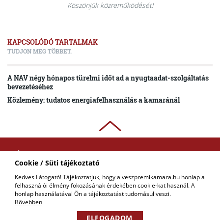
Köszönjük közreműködését!
KAPCSOLÓDÓ TARTALMAK
TUDJON MEG TÖBBET.
A NAV négy hónapos türelmi időt ad a nyugtaadat-szolgáltatás
bevezetéséhez
Közlemény: tudatos energiafelhasználás a kamaránál
ADATKEZELÉSI
Cookie / Süti tájékoztató
TÁJÉKOZTATÓ
Kedves Látogató! Tájékoztatjuk, hogy a veszpremikamara.hu honlap a
felhasználói élmény fokozásának érdekében cookie-kat használ. A
COPYRIGHT © 2018 - 2026 VKIK. |
KAPCSOLAT
honlap használatával Ön a tájékoztatást tudomásul veszi.
ALL RIGHTS RESERVED! DESIGNED &
POWERED BY
POSITIVE ADAMSKY
Bővebben
ELFOGADOM