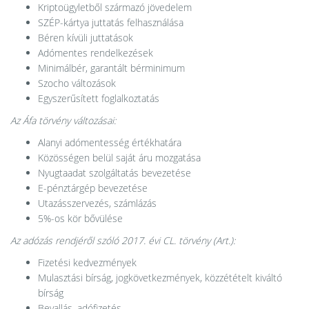
Kriptoügyletből származó jövedelem
SZÉP-kártya juttatás felhasználása
Béren kívüli juttatások
Adómentes rendelkezések
Minimálbér, garantált bérminimum
Szocho változások
Egyszerűsített foglalkoztatás
Az Áfa törvény változásai:
Alanyi adómentesség értékhatára
Közösségen belül saját áru mozgatása
Nyugtaadat szolgáltatás bevezetése
E-pénztárgép bevezetése
Utazásszervezés, számlázás
5%-os kör bővülése
Az adózás rendjéről szóló 2017. évi CL. törvény (Art.):
Fizetési kedvezmények
Mulasztási bírság, jogkövetkezmények, közzétételt kiváltó
bírság
Bevallás, adófizetés