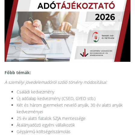
Főbb témák:
A személyi jövedelemadóról szóló törvény módosításai:
Családi kedvezmény
Új adóalap kedvezmény (CSED, GYED stb.)
Két és három gyermeket nevelő anyák, 30 év alatti anyák
kedvezményei
25 év alatti fiatalok SZJA mentessége
Átalányadózó egyéni vállalkozók
Gépjármű-költségelszámolás