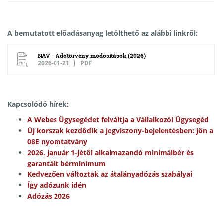
A bemutatott előadásanyag letölthető az alábbi linkről:
NAV - Adótörvény módosítások (2026)
2026-01-21
PDF
Kapcsolódó hírek:
A Webes Ügysegédet felváltja a Vállalkozói Ügysegéd
Új korszak kezdődik a jogviszony-bejelentésben: jön a
08E nyomtatvány
2026. január 1-jétől alkalmazandó minimálbér és
garantált bérminimum
Kedvezően változtak az átalányadózás szabályai
Így adózunk idén
Adózás 2026