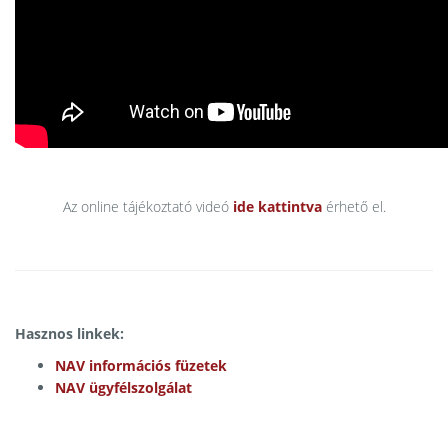
Az online tájékoztató videó
ide kattintva
érhető el.
Hasznos linkek:
NAV információs füzetek
NAV ügyfélszolgálat