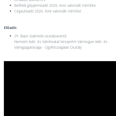
Belföldi gépjárműadó 2026. évre valorizált mértéke
Cégautóadó 2026. évre valorizált mértéke
Előadó:
Dr. Bajor Gabriella osztályvezető,
Nemzeti Adó- és Vámhivatal Veszprém Vármegyei Adó- és
Vámigazgatósága - Ügyfélszolgálati Osztály