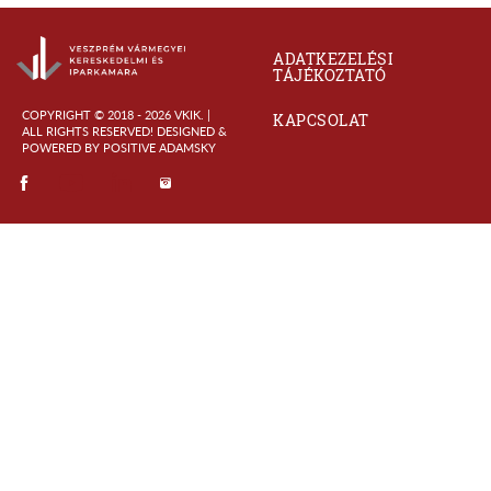
ADATKEZELÉSI
TÁJÉKOZTATÓ
COPYRIGHT © 2018 - 2026 VKIK. |
KAPCSOLAT
ALL RIGHTS RESERVED! DESIGNED &
POWERED BY
POSITIVE ADAMSKY