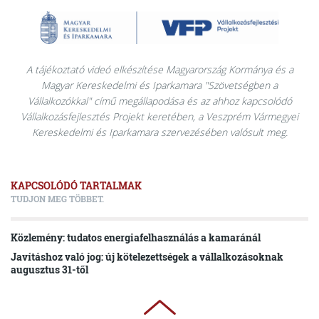
A tájékoztató videó elkészítése Magyarország Kormánya és a
Magyar Kereskedelmi és Iparkamara "Szövetségben a
Vállalkozókkal" című megállapodása és az ahhoz kapcsolódó
Vállalkozásfejlesztés Projekt keretében, a Veszprém Vármegyei
Kereskedelmi és Iparkamara szervezésében valósult meg.
KAPCSOLÓDÓ TARTALMAK
TUDJON MEG TÖBBET.
Közlemény: tudatos energiafelhasználás a kamaránál
Javításhoz való jog: új kötelezettségek a vállalkozásoknak
augusztus 31-től