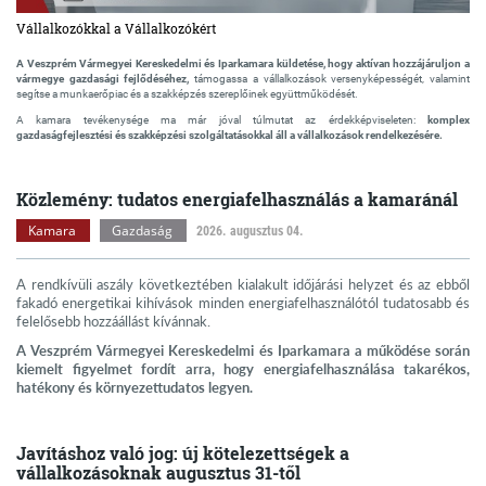
Vállalkozókkal a Vállalkozókért
A Veszprém Vármegyei Kereskedelmi és Iparkamara küldetése, hogy aktívan hozzájáruljon a
vármegye gazdasági fejlődéséhez,
támogassa a vállalkozások versenyképességét, valamint
segítse a munkaerőpiac és a szakképzés szereplőinek együttműködését.
A kamara tevékenysége ma már jóval túlmutat az érdekképviseleten:
komplex
gazdaságfejlesztési és szakképzési szolgáltatásokkal áll a vállalkozások rendelkezésére.
Közlemény: tudatos energiafelhasználás a kamaránál
Kamara
Gazdaság
2026. augusztus 04.
A rendkívüli aszály következtében kialakult időjárási helyzet és az ebből
fakadó energetikai kihívások minden energiafelhasználótól tudatosabb és
felelősebb hozzáállást kívánnak.
A Veszprém Vármegyei Kereskedelmi és Iparkamara a működése során
kiemelt figyelmet fordít arra, hogy energiafelhasználása takarékos,
hatékony és környezettudatos legyen.
Javításhoz való jog: új kötelezettségek a
vállalkozásoknak augusztus 31-től