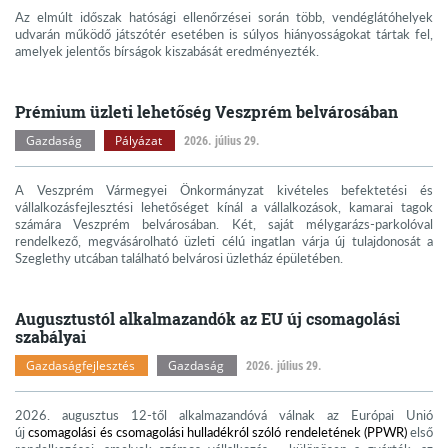
Az elmúlt időszak hatósági ellenőrzései során több, vendéglátóhelyek
udvarán működő játszótér esetében is súlyos hiányosságokat tártak fel,
amelyek jelentős bírságok kiszabását eredményezték.
Prémium üzleti lehetőség Veszprém belvárosában
Gazdaság
Pályázat
2026. július 29.
A Veszprém Vármegyei Önkormányzat kivételes befektetési és
vállalkozásfejlesztési lehetőséget kínál a vállalkozások, kamarai tagok
számára Veszprém belvárosában. Két, saját mélygarázs-parkolóval
rendelkező, megvásárolható üzleti célú ingatlan várja új tulajdonosát a
Szeglethy utcában található belvárosi üzletház épületében.
Augusztustól alkalmazandók az EU új csomagolási
szabályai
Gazdaságfejlesztés
Gazdaság
2026. július 29.
2026. augusztus 12-től alkalmazandóvá válnak az Európai Unió
új
csomagolási és csomagolási hulladékról szóló rendeletének (PPWR)
első