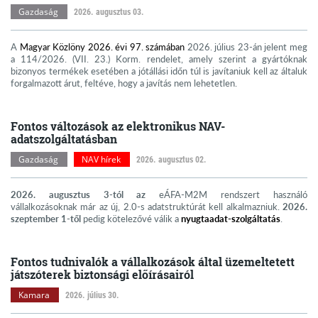
Gazdaság
2026. augusztus 03.
A
Magyar Közlöny 2026. évi 97. számában
2026. július 23-án jelent meg
a 114/2026. (VII. 23.) Korm. rendelet, amely szerint a gyártóknak
bizonyos termékek esetében a jótállási időn túl is javítaniuk kell az általuk
forgalmazott árut, feltéve, hogy a javítás nem lehetetlen.
Fontos változások az elektronikus NAV-
adatszolgáltatásban
Gazdaság
NAV hírek
2026. augusztus 02.
2026. augusztus 3-tól az
eÁFA-M2M rendszert használó
vállalkozásoknak már az új, 2.0-s adatstruktúrát kell alkalmazniuk.
2026.
szeptember 1-től
pedig kötelezővé válik a
nyugtaadat-szolgáltatás
.
Fontos tudnivalók a vállalkozások által üzemeltetett
játszóterek biztonsági előírásairól
Kamara
2026. július 30.