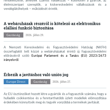
rendelkezései, amelyek számos vállalkozás – különösen a gyártók, az
élelmiszeripari szereplők, a kiskereskedelmi vállalkozások és a
vendéglátóhelyek – működését érintik.
A webáruházak részéről is kötelező az elektronikus
elállási funkció biztosítása
Gazdaság
2026. július 29.
A Nemzeti Kereskedelmi és Fogyasztóvédelmi Hatóság (NKFH)
összefoglalót tett közzé a webáruházakat érintő új fogyasztóvédelmi
előírásokról szóló
Európai Parlament és a Tanács (EU) 2023/2673
irányelvről
.
Érkezik a javításhoz való uniós jog
Europe Direct
Gazdaság
2026. július 27.
Az EU ösztönzőket hozott létre a gyártók és a fogyasztók számára, hogy a
hulladék csökkentése és a fenntarthatóbb üzleti modellek előmozdítása
érdekében könnyítsék meg és tegyék vonzóbbá a termékek javítását.