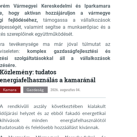
rém Vármegyei Kereskedelmi és Iparkamara
se, hogy aktívan hozzájáruljon a vármegye
gi fejlődéséhez,
támogassa a vállalkozások
épességét, valamint segítse a munkaerőpiac és a
és szereplőinek együttműködését.
ra tevékenysége ma már jóval túlmutat az
pviseleten:
komplex gazdaságfejlesztési és
zési szolgáltatásokkal áll a vállalkozások
zésére.
Közlemény: tudatos
energiafelhasználás a kamaránál
Kamara
Gazdaság
2026. augusztus 04.
A rendkívüli aszály következtében kialakult
időjárási helyzet és az ebből fakadó energetikai
kihívások minden energiafelhasználótól
tudatosabb és felelősebb hozzáállást kívánnak.