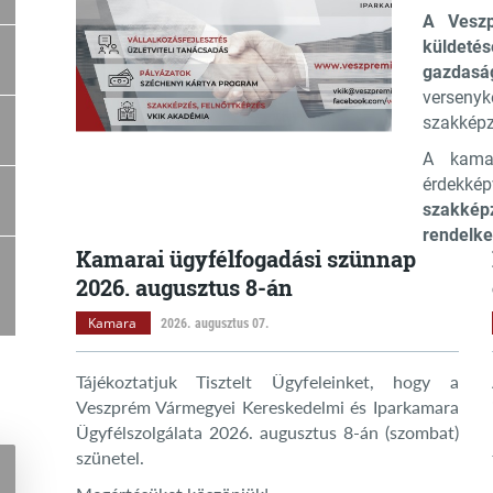
A Veszp
küldeté
gazdasá
versenyk
szakképz
A kama
érdekké
szakkép
rendelke
Kamarai ügyfélfogadási szünnap
2026. augusztus 8-án
Kamara
2026. augusztus 07.
Tájékoztatjuk Tisztelt Ügyfeleinket, hogy a
Veszprém Vármegyei Kereskedelmi és Iparkamara
Ügyfélszolgálata 2026. augusztus 8-án (szombat)
szünetel.