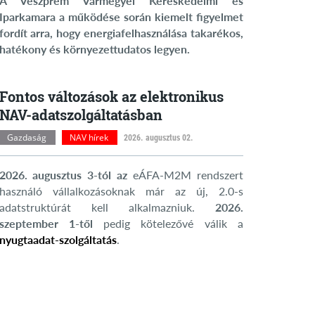
A Veszprém Vármegyei Kereskedelmi és
Iparkamara a működése során kiemelt figyelmet
fordít arra, hogy energiafelhasználása takarékos,
hatékony és környezettudatos legyen.
Fontos változások az elektronikus
NAV-adatszolgáltatásban
Gazdaság
NAV hírek
2026. augusztus 02.
2026. augusztus 3-tól az
eÁFA-M2M rendszert
használó vállalkozásoknak már az új, 2.0-s
adatstruktúrát kell alkalmazniuk.
2026.
szeptember 1-től
pedig kötelezővé válik a
nyugtaadat-szolgáltatás
.