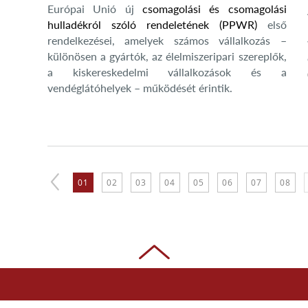
Európai Unió új
csomagolási és csomagolási
hulladékról szóló rendeletének (PPWR)
első
rendelkezései, amelyek számos vállalkozás –
különösen a gyártók, az élelmiszeripari szereplők,
a kiskereskedelmi vállalkozások és a
vendéglátóhelyek – működését érintik.
01
02
03
04
05
06
07
08