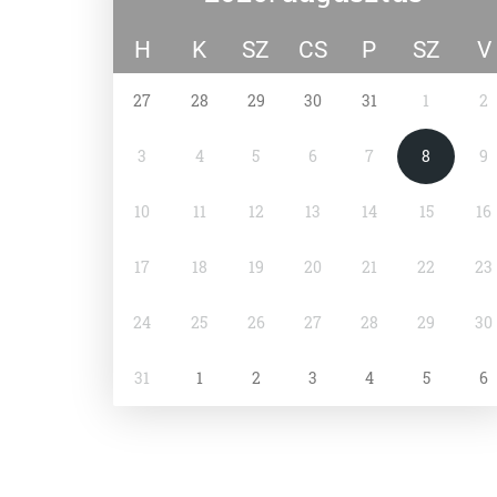
H
K
SZ
CS
P
SZ
V
27
28
29
30
31
1
2
3
4
5
6
7
8
9
10
11
12
13
14
15
16
17
18
19
20
21
22
23
24
25
26
27
28
29
30
31
1
2
3
4
5
6