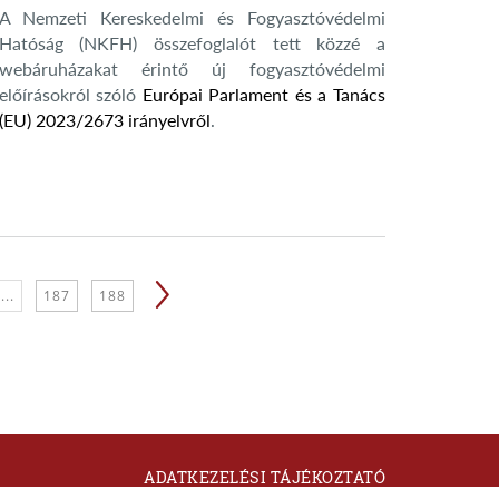
A Nemzeti Kereskedelmi és Fogyasztóvédelmi
Hatóság (NKFH) összefoglalót tett közzé a
webáruházakat érintő új fogyasztóvédelmi
előírásokról szóló
Európai Parlament és a Tanács
(EU) 2023/2673 irányelvről
.
...
187
188
ADATKEZELÉSI TÁJÉKOZTATÓ