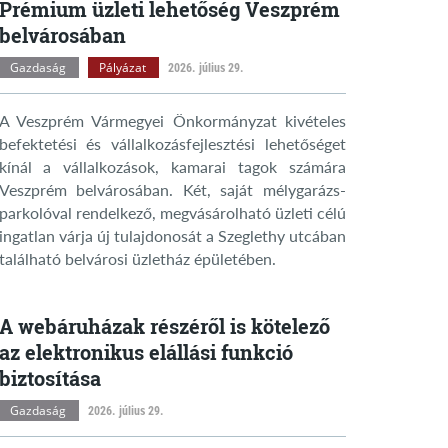
Prémium üzleti lehetőség Veszprém
belvárosában
Gazdaság
Pályázat
2026. július 29.
A Veszprém Vármegyei Önkormányzat kivételes
befektetési és vállalkozásfejlesztési lehetőséget
kínál a vállalkozások, kamarai tagok számára
Veszprém belvárosában. Két, saját mélygarázs-
parkolóval rendelkező, megvásárolható üzleti célú
ingatlan várja új tulajdonosát a Szeglethy utcában
található belvárosi üzletház épületében.
A webáruházak részéről is kötelező
az elektronikus elállási funkció
biztosítása
Gazdaság
2026. július 29.