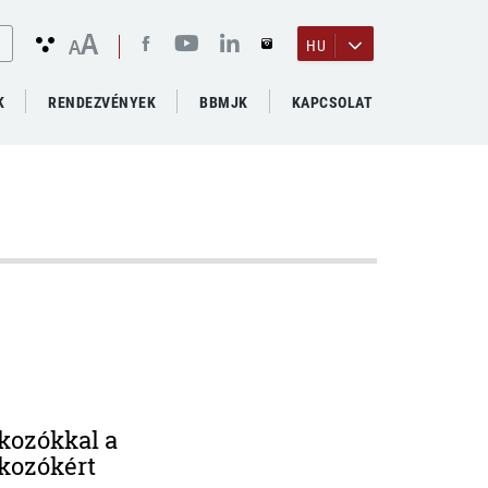
A
A
HU
K
RENDEZVÉNYEK
BBMJK
KAPCSOLAT
lkozókkal a
lkozókért