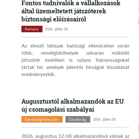
Fontos tudnivalók a vállalkozások
által üzemeltetett játszóterek
biztonsági előírásairól
Kamara
2026. július 30.
Az elmúlt időszak hatósági ellenőrzései során
több, vendéglátóhelyek udvarán működő
játszótér esetében is súlyos hiányosságokat
tártak fel, amelyek jelentős bírságok kiszabását
eredményezték.
Augusztustól alkalmazandók az EU
új csomagolási szabályai
Gazdaságfejlesztés
Gazdaság
2026. július 29.
2026. augusztus 12-től alkalmazandóvá válnak az