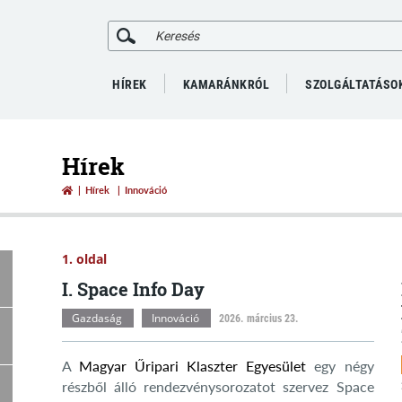
HÍREK
KAMARÁNKRÓL
SZOLGÁLTATÁSO
Hírek
Hírek
Innováció
1. oldal
I. Space Info Day
Gazdaság
Innováció
2026. március 23.
A
Magyar Űripari Klaszter Egyesület
egy négy
részből álló rendezvénysorozatot szervez Space