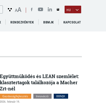
A
A
HU
K
RENDEZVÉNYEK
BBMJK
KAPCSOLAT
Együttműködés és LEAN szemlélet:
klasztertagok találkozója a Macher
Zrt-nél
Gazdaságfejlesztés
Innováció
BBMJK
2026. február 19.