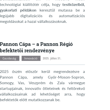
technológiai kiállítótér célja, hogy
testközelből,
gyakorlati példákon
keresztül mutassa be a
legújabb digitalizációs és automatizációs
megoldásokat a hazai vállalkozásoknak.
Pannon Cápa – a Pannon Régió
befektetői rendezvénye
Gazdaság
Innováció
2025. július 31.
2025 őszén először kerül megrendezésre a
Pannon Cápa, amely Győr-Moson-Sopron,
Somogy, Vas, Veszprém és Zala vármegye
startupjainak, innovatív ötleteinek és feltörekvő
vállalkozásainak ad lehetőséget arra, hogy
befektetők előtt mutatkozzanak be.