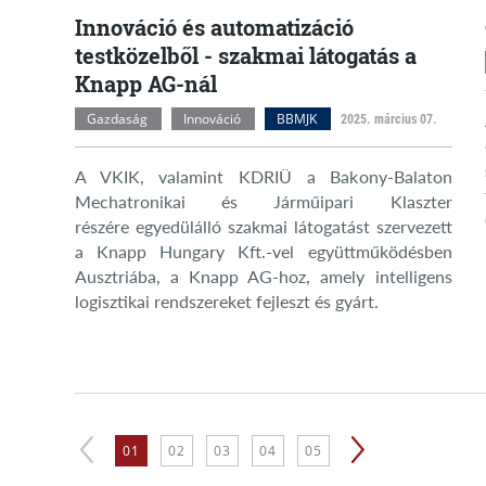
Innováció és automatizáció
testközelből - szakmai látogatás a
Knapp AG-nál
Gazdaság
Innováció
BBMJK
2025. március 07.
A VKIK, valamint KDRIÜ a Bakony-Balaton
Mechatronikai és Járműipari Klaszter
részére egyedülálló szakmai látogatást szervezett
a Knapp Hungary Kft.-vel együttműködésben
Ausztriába, a Knapp AG-hoz, amely intelligens
logisztikai rendszereket fejleszt és gyárt.
01
02
03
04
05