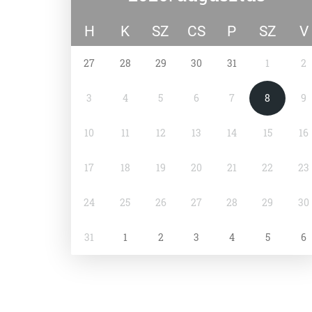
H
K
SZ
CS
P
SZ
V
27
28
29
30
31
1
2
3
4
5
6
7
8
9
10
11
12
13
14
15
16
17
18
19
20
21
22
23
24
25
26
27
28
29
30
31
1
2
3
4
5
6