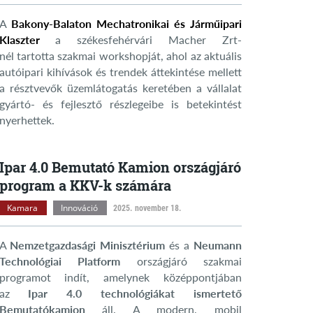
A
Bakony-Balaton Mechatronikai és Járműipari
Klaszter
a székesfehérvári Macher Zrt-
nél tartotta szakmai workshopját, ahol az aktuális
autóipari kihívások és trendek áttekintése mellett
a résztvevők üzemlátogatás keretében a vállalat
gyártó- és fejlesztő részlegeibe is betekintést
nyerhettek.
Ipar 4.0 Bemutató Kamion országjáró
program a KKV-k számára
Kamara
Innováció
2025. november 18.
A
Nemzetgazdasági Minisztérium
és a
Neumann
Technológiai Platform
országjáró szakmai
programot indít, amelynek középpontjában
az
Ipar 4.0 technológiákat ismertető
Bemutatókamion
áll. A modern, mobil