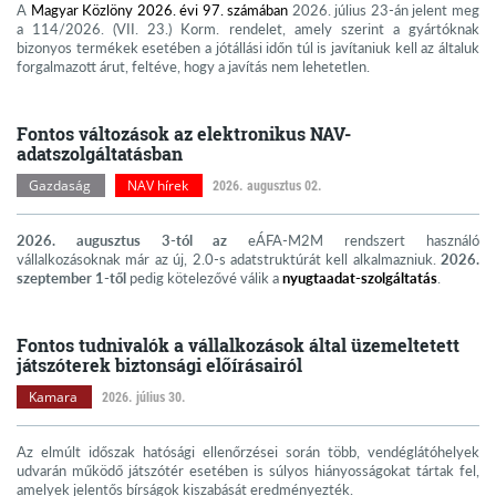
A
Magyar Közlöny 2026. évi 97. számában
2026. július 23-án jelent meg
a 114/2026. (VII. 23.) Korm. rendelet, amely szerint a gyártóknak
bizonyos termékek esetében a jótállási időn túl is javítaniuk kell az általuk
forgalmazott árut, feltéve, hogy a javítás nem lehetetlen.
Fontos változások az elektronikus NAV-
adatszolgáltatásban
Gazdaság
NAV hírek
2026. augusztus 02.
2026. augusztus 3-tól az
eÁFA-M2M rendszert használó
vállalkozásoknak már az új, 2.0-s adatstruktúrát kell alkalmazniuk.
2026.
szeptember 1-től
pedig kötelezővé válik a
nyugtaadat-szolgáltatás
.
Fontos tudnivalók a vállalkozások által üzemeltetett
játszóterek biztonsági előírásairól
Kamara
2026. július 30.
Az elmúlt időszak hatósági ellenőrzései során több, vendéglátóhelyek
udvarán működő játszótér esetében is súlyos hiányosságokat tártak fel,
amelyek jelentős bírságok kiszabását eredményezték.