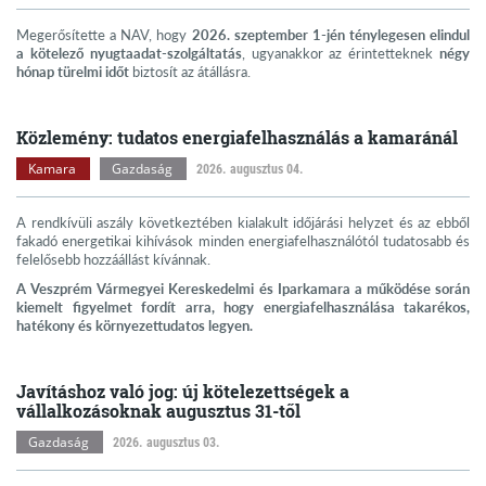
Megerősítette a NAV, hogy
2026. szeptember 1-jén ténylegesen elindul
a kötelező nyugtaadat-szolgáltatás
, ugyanakkor az érintetteknek
négy
hónap türelmi időt
biztosít az átállásra.
Közlemény: tudatos energiafelhasználás a kamaránál
Kamara
Gazdaság
2026. augusztus 04.
A rendkívüli aszály következtében kialakult időjárási helyzet és az ebből
fakadó energetikai kihívások minden energiafelhasználótól tudatosabb és
felelősebb hozzáállást kívánnak.
A Veszprém Vármegyei Kereskedelmi és Iparkamara a működése során
kiemelt figyelmet fordít arra, hogy energiafelhasználása takarékos,
hatékony és környezettudatos legyen.
Javításhoz való jog: új kötelezettségek a
vállalkozásoknak augusztus 31-től
Gazdaság
2026. augusztus 03.