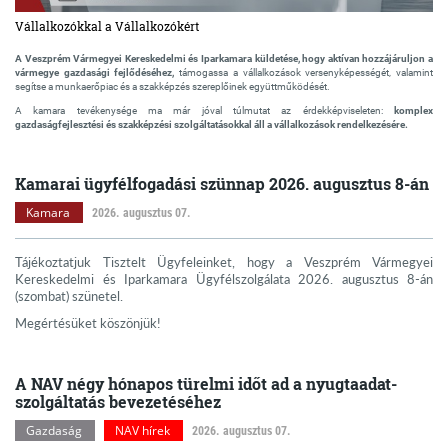
Vállalkozókkal a Vállalkozókért
A Veszprém Vármegyei Kereskedelmi és Iparkamara küldetése, hogy aktívan hozzájáruljon a
vármegye gazdasági fejlődéséhez,
támogassa a vállalkozások versenyképességét, valamint
segítse a munkaerőpiac és a szakképzés szereplőinek együttműködését.
A kamara tevékenysége ma már jóval túlmutat az érdekképviseleten:
komplex
gazdaságfejlesztési és szakképzési szolgáltatásokkal áll a vállalkozások rendelkezésére.
Kamarai ügyfélfogadási szünnap 2026. augusztus 8-án
Kamara
2026. augusztus 07.
Tájékoztatjuk Tisztelt Ügyfeleinket, hogy a Veszprém Vármegyei
Kereskedelmi és Iparkamara Ügyfélszolgálata 2026. augusztus 8-án
(szombat) szünetel.
Megértésüket köszönjük!
A NAV négy hónapos türelmi időt ad a nyugtaadat-
szolgáltatás bevezetéséhez
Gazdaság
NAV hírek
2026. augusztus 07.