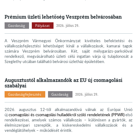
Prémium üzleti lehetőség Veszprém belvárosában
Gazdaság
Pályázat
2026. július 29.
A Veszprém Vármegyei Önkormányzat kivételes befektetési és
vállalkozásfejlesztési lehetőséget kínál a vállalkozások, kamarai tagok
számára Veszprém belvárosában. Két, saját mélygarázs-parkolóval
rendelkező, megvásárolható üzleti célú ingatlan várja új tulajdonosát a
Szeglethy utcában található belvárosi üzletház épületében.
Augusztustól alkalmazandók az EU új csomagolási
szabályai
Gazdaságfejlesztés
Gazdaság
2026. július 29.
2026. augusztus 12-től alkalmazandóvá válnak az Európai Unió
új
csomagolási és csomagolási hulladékról szóló rendeletének (PPWR)
első
rendelkezései, amelyek számos vállalkozás – különösen a gyártók, az
élelmiszeripari szereplők, a kiskereskedelmi vállalkozások és a
vendéglátóhelyek – működését érintik.