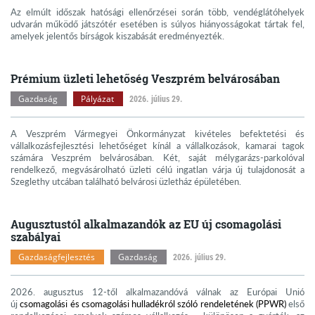
Az elmúlt időszak hatósági ellenőrzései során több, vendéglátóhelyek
udvarán működő játszótér esetében is súlyos hiányosságokat tártak fel,
amelyek jelentős bírságok kiszabását eredményezték.
Prémium üzleti lehetőség Veszprém belvárosában
Gazdaság
Pályázat
2026. július 29.
A Veszprém Vármegyei Önkormányzat kivételes befektetési és
vállalkozásfejlesztési lehetőséget kínál a vállalkozások, kamarai tagok
számára Veszprém belvárosában. Két, saját mélygarázs-parkolóval
rendelkező, megvásárolható üzleti célú ingatlan várja új tulajdonosát a
Szeglethy utcában található belvárosi üzletház épületében.
Augusztustól alkalmazandók az EU új csomagolási
szabályai
Gazdaságfejlesztés
Gazdaság
2026. július 29.
2026. augusztus 12-től alkalmazandóvá válnak az Európai Unió
új
csomagolási és csomagolási hulladékról szóló rendeletének (PPWR)
első