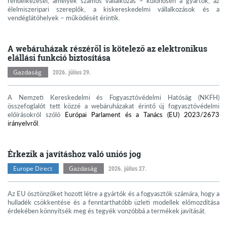
rendelkezései, amelyek számos vállalkozás – különösen a gyártók, az
élelmiszeripari szereplők, a kiskereskedelmi vállalkozások és a
vendéglátóhelyek – működését érintik.
A webáruházak részéről is kötelező az elektronikus
elállási funkció biztosítása
Gazdaság
2026. július 29.
A Nemzeti Kereskedelmi és Fogyasztóvédelmi Hatóság (NKFH)
összefoglalót tett közzé a webáruházakat érintő új fogyasztóvédelmi
előírásokról szóló
Európai Parlament és a Tanács (EU) 2023/2673
irányelvről
.
Érkezik a javításhoz való uniós jog
Europe Direct
Gazdaság
2026. július 27.
Az EU ösztönzőket hozott létre a gyártók és a fogyasztók számára, hogy a
hulladék csökkentése és a fenntarthatóbb üzleti modellek előmozdítása
érdekében könnyítsék meg és tegyék vonzóbbá a termékek javítását.