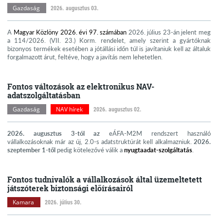
Gazdaság
2026. augusztus 03.
A
Magyar Közlöny 2026. évi 97. számában
2026. július 23-án jelent meg
a 114/2026. (VII. 23.) Korm. rendelet, amely szerint a gyártóknak
bizonyos termékek esetében a jótállási időn túl is javítaniuk kell az általuk
forgalmazott árut, feltéve, hogy a javítás nem lehetetlen.
Fontos változások az elektronikus NAV-
adatszolgáltatásban
Gazdaság
NAV hírek
2026. augusztus 02.
2026. augusztus 3-tól az
eÁFA-M2M rendszert használó
vállalkozásoknak már az új, 2.0-s adatstruktúrát kell alkalmazniuk.
2026.
szeptember 1-től
pedig kötelezővé válik a
nyugtaadat-szolgáltatás
.
Fontos tudnivalók a vállalkozások által üzemeltetett
játszóterek biztonsági előírásairól
Kamara
2026. július 30.