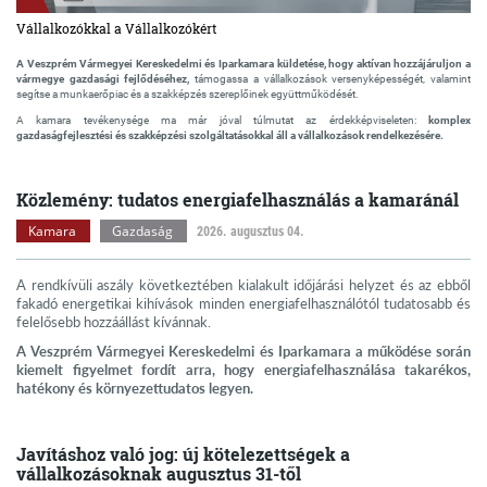
Vállalkozókkal a Vállalkozókért
A Veszprém Vármegyei Kereskedelmi és Iparkamara küldetése, hogy aktívan hozzájáruljon a
vármegye gazdasági fejlődéséhez,
támogassa a vállalkozások versenyképességét, valamint
segítse a munkaerőpiac és a szakképzés szereplőinek együttműködését.
A kamara tevékenysége ma már jóval túlmutat az érdekképviseleten:
komplex
gazdaságfejlesztési és szakképzési szolgáltatásokkal áll a vállalkozások rendelkezésére.
Közlemény: tudatos energiafelhasználás a kamaránál
Kamara
Gazdaság
2026. augusztus 04.
A rendkívüli aszály következtében kialakult időjárási helyzet és az ebből
fakadó energetikai kihívások minden energiafelhasználótól tudatosabb és
felelősebb hozzáállást kívánnak.
A Veszprém Vármegyei Kereskedelmi és Iparkamara a működése során
kiemelt figyelmet fordít arra, hogy energiafelhasználása takarékos,
hatékony és környezettudatos legyen.
Javításhoz való jog: új kötelezettségek a
vállalkozásoknak augusztus 31-től