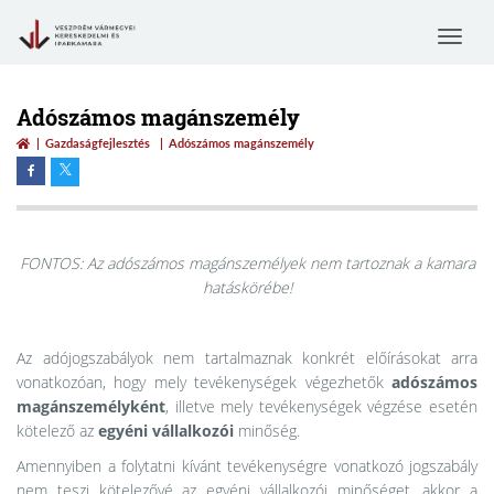
Toggle
navigat
Adószámos magánszemély
Gazdaságfejlesztés
Adószámos magánszemély
FONTOS: Az adószámos magánszemélyek nem tartoznak a kamara
hatáskörébe!
Az adójogszabályok nem tartalmaznak konkrét előírásokat arra
vonatkozóan, hogy mely tevékenységek végezhetők
adószámos
magánszemélyként
, illetve mely tevékenységek végzése esetén
kötelező az
egyéni vállalkozói
minőség.
Amennyiben a folytatni kívánt tevékenységre vonatkozó jogszabály
nem teszi kötelezővé az egyéni vállalkozói minőséget, akkor a