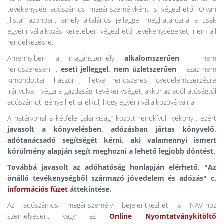
tevékenység adószámos magánszemélyként is végezhető. Olyan
„lista” azonban, amely általános jelleggel meghatározná a csak
egyéni vállalkozás keretében végezhető tevékenységeket, nem áll
rendelkezésre.
Amennyiben a magánszemély
alkalomszerűen
– nem
rendszeresen -,
eseti jelleggel, nem üzletszerűen
– azaz nem
kimondottan haszon-, illetve rendszeres jövedelemszerzésre
irányulva – végzi a gazdasági tevékenységet, akkor az adóhatóságtól
adószámot igényelhet anélkül, hogy egyéni vállalkozóvá válna.
A határvonal a kétféle „alanyiság” között rendkívül "vékony", ezért
javasolt a könyvelésben, adózásban jártas könyvelő,
adótanácsadó segítségét kérni, aki valamennyi ismert
körülmény alapján segít meghozni a lehető legjobb döntést.
Továbbá javasolt az adóhatóság honlapján elérhető, "Az
önálló tevékenységből származó jövedelem és adózás" c.
információs füzet
áttekintése.
Az adószámos magánszemély bejelentkezhet a NAV-hoz
személyesen, vagy az
Online Nyomtatványkitöltő