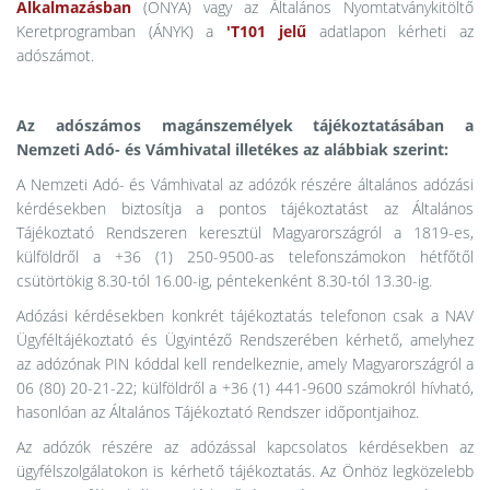
Alkalmazásban
(ONYA) vagy az Általános Nyomtatványkitöltő
Keretprogramban (ÁNYK) a
'T101 jelű
adatlapon kérheti az
adószámot.
Az adószámos magánszemélyek tájékoztatásában a
Nemzeti Adó- és Vámhivatal illetékes az alábbiak szerint:
A Nemzeti Adó- és Vámhivatal az adózók részére általános adózási
kérdésekben biztosítja a pontos tájékoztatást az Általános
Tájékoztató Rendszeren keresztül Magyarországról a 1819-es,
külföldről a +36 (1) 250-9500-as telefonszámokon hétfőtől
csütörtökig 8.30-tól 16.00-ig, péntekenként 8.30-tól 13.30-ig.
Adózási kérdésekben konkrét tájékoztatás telefonon csak a NAV
Ügyféltájékoztató és Ügyintéző Rendszerében kérhető, amelyhez
az adózónak PIN kóddal kell rendelkeznie, amely Magyarországról a
06 (80) 20-21-22; külföldről a +36 (1) 441-9600 számokról hívható,
hasonlóan az Általános Tájékoztató Rendszer időpontjaihoz.
Az adózók részére az adózással kapcsolatos kérdésekben az
ügyfélszolgálatokon is kérhető tájékoztatás. Az Önhöz legközelebb