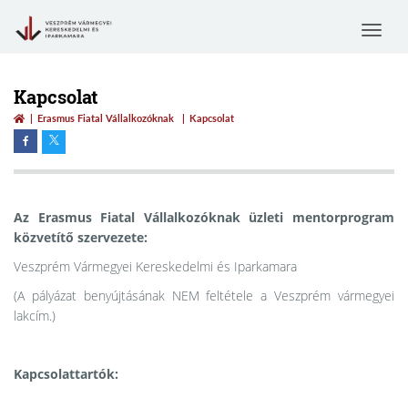
Toggle
navigat
Kapcsolat
Erasmus Fiatal Vállalkozóknak
Kapcsolat
Az Erasmus Fiatal Vállalkozóknak üzleti mentorprogram
közvetítő szervezete:
Veszprém Vármegyei Kereskedelmi és Iparkamara
(A pályázat benyújtásának NEM feltétele a Veszprém vármegyei
lakcím.)
Kapcsolattartók: