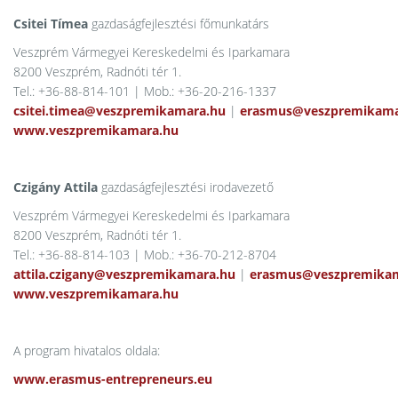
Csitei Tímea
gazdaságfejlesztési főmunkatárs
Veszprém Vármegyei Kereskedelmi és Iparkamara
8200 Veszprém, Radnóti tér 1.
Tel.: +36-88-814-101 | Mob.: +36-20-216-1337
csitei.timea@veszpremikamara.hu
|
erasmus@veszpremikama
www.veszpremikamara.hu
Czigány Attila
gazdaságfejlesztési irodavezető
Veszprém Vármegyei Kereskedelmi és Iparkamara
8200 Veszprém, Radnóti tér 1.
Tel.: +36-88-814-103 | Mob.: +36-70-212-8704
attila.czigany@veszpremikamara.hu
|
erasmus@veszpremika
www.veszpremikamara.hu
A program hivatalos oldala:
www.erasmus-entrepreneurs.eu