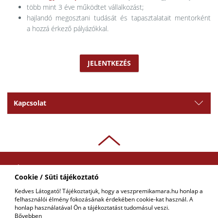
több mint 3 éve működtet vállalkozást;
hajlandó megosztani tudását és tapasztalatait mentorként
a hozzá érkező pályázókkal.
JELENTKEZÉS
Kapcsolat
ADATKEZELÉSI
Cookie / Süti tájékoztató
TÁJÉKOZTATÓ
Kedves Látogató! Tájékoztatjuk, hogy a veszpremikamara.hu honlap a
felhasználói élmény fokozásának érdekében cookie-kat használ. A
COPYRIGHT © 2018 - 2026 VKIK. |
KAPCSOLAT
ALL RIGHTS RESERVED! DESIGNED &
honlap használatával Ön a tájékoztatást tudomásul veszi.
POWERED BY
POSITIVE ADAMSKY
Bővebben