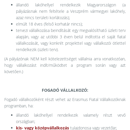
állandó lakóhellyel rendelkezik Magyarországon (a
pályázásnak nem feltétele a Veszprém vármegyei lakóhely,
azaz nincs területi korlátozás);
elmúlt 18 éves (felső korhatár nincs);
tervezi vállalkozása beindítását egy megvalósítható üzleti terv
alapján, vagy az utóbbi 3 éven belül indította el saját fiatal
vállalkozását, vagy konkrét projekttel vagy vállalkozói ötlettel
rendelkezik (üzleti terv).
(A pályázónak NEM kell kötelezettséget vállalnia arra vonatkozóan,
hogy vállalkozást indít/működtet a program során vagy azt
követően.)
FOGADÓ VÁLLALKOZÓ:
Fogadó vállalkozóként részt vehet az Erasmus Fiatal Vállalkozóknak
programban, ha:
állandó lakóhellyel rendelkezik valamely részt vevő
országban;
kis- vagy középvállalkozás
tulajdonosa vagy vezetője;