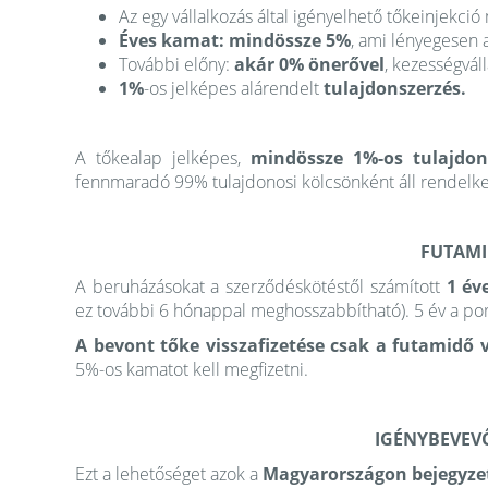
Az egy vállalkozás által igényelhető tőkeinjekci
Éves kamat: mindössze 5%
, ami lényegesen 
További előny:
akár 0% önerővel
, kezességváll
1%
-os jelképes alárendelt
tulajdonszerzés.
A tőkealap jelképes,
mindössze 1%-os tulajdon
fennmaradó 99% tulajdonosi kölcsönként áll rendelke
FUTAMI
A beruházásokat a szerződéskötéstől számított
1 év
ez további 6 hónappal meghosszabbítható). 5 év a port
A bevont tőke visszafizetése csak a futamidő 
5%-os kamatot kell megfizetni.
IGÉNYBEVEV
Ezt a lehetőséget azok a
Magyarországon bejegyze