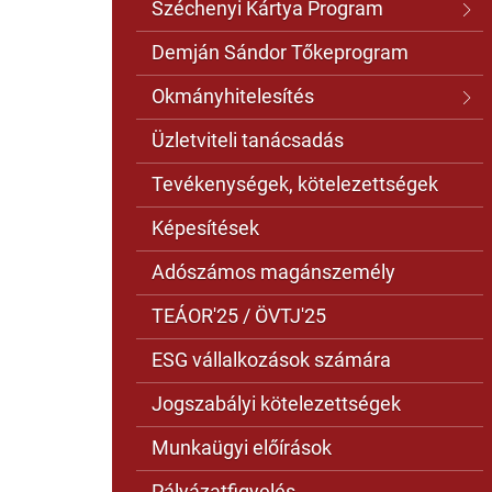
Széchenyi Kártya Program
Demján Sándor Tőkeprogram
Okmányhitelesítés
Üzletviteli tanácsadás
Tevékenységek, kötelezettségek
Képesítések
Adószámos magánszemély
TEÁOR'25 / ÖVTJ'25
ESG vállalkozások számára
Jogszabályi kötelezettségek
Munkaügyi előírások
Pályázatfigyelés