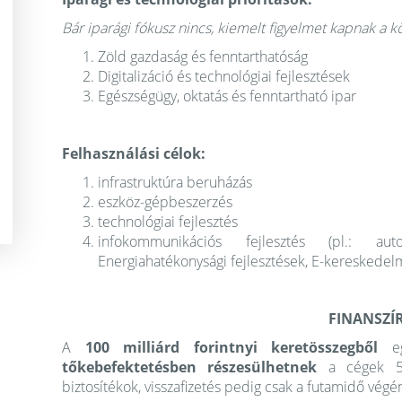
Bár iparági fókusz nincs, kiemelt figyelmet kapnak a k
Zöld gazdaság és fenntarthatóság
Digitalizáció és technológiai fejlesztések
Egészségügy, oktatás és fenntartható ipar
Felhasználási célok:
infrastruktúra beruházás
eszköz-gépbeszerzés
technológiai fejlesztés
infokommunikációs fejlesztés (pl.: auto
Energiahatékonysági fejlesztések, E-kereskedelm
FINANSZÍ
A
100 milliárd forintnyi keretösszegből
eg
tőkebefektetésben részesülhetnek
a cégek 5%
biztosítékok, visszafizetés pedig csak a futamidő vég