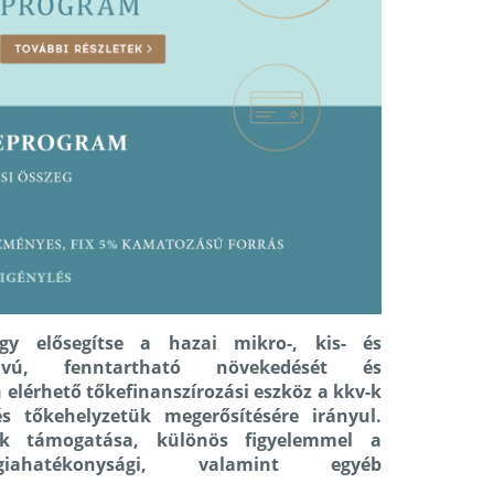
y elősegítse a hazai mikro-, kis- és
ávú, fenntartható növekedését és
elérhető tőkefinanszírozási eszköz a kkv-k
s tőkehelyzetük megerősítésére irányul.
ek támogatása, különös figyelemmel a
ergiahatékonysági, valamint egyéb