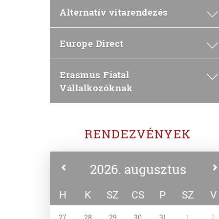
Alternatív vitarendezés
Europe Direct
Erasmus Fiatal
Vállalkozóknak
RENDEZVÉNYEK
2026. augusztus
H
K
SZ
CS
P
SZ
V
27
28
29
30
31
1
2