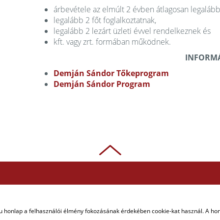
árbevétele az elmúlt 2 évben átlagosan legalább 3
legalább 2 főt foglalkoztatnak,
legalább 2 lezárt üzleti évvel rendelkeznek és
kft. vagy zrt. formában működnek.
INFORMÁ
Demján Sándor Tőkeprogram
Demján Sándor Program
u honlap a felhasználói élmény fokozásának érdekében cookie-kat használ. A ho