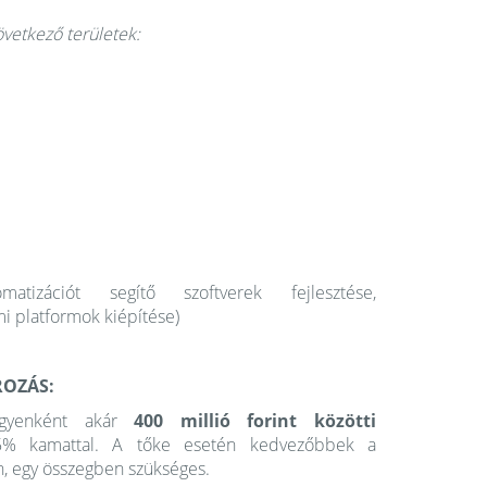
övetkező területek:
matizációt segítő szoftverek fejlesztése,
i platformok kiépítése)
ROZÁS:
yenként akár
400 millió forint közötti
 kamattal. A tőke esetén kedvezőbbek a
én, egy összegben szükséges.