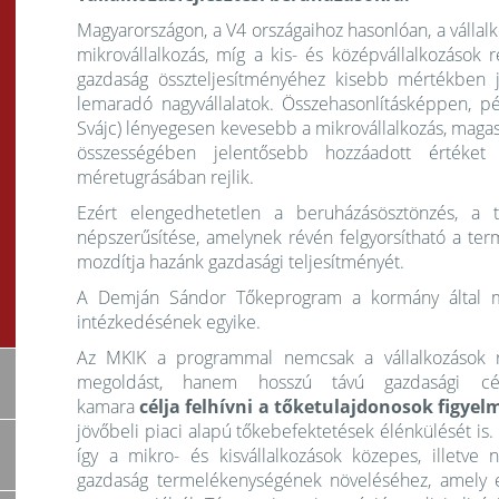
Magyarországon, a V4 országaihoz hasonlóan, a válla
mikrovállalkozás, míg a kis- és középvállalkozások
gazdaság összteljesítményéhez kisebb mértékben j
lemaradó nagyvállalatok. Összehasonlításképpen, p
Svájc) lényegesen kevesebb a mikrovállalkozás, magas
összességében jelentősebb hozzáadott értéket
méretugrásában rejlik.
Ezért elengedhetetlen a beruházásösztönzés, a tő
népszerűsítése, amelynek révén felgyorsítható a te
mozdítja hazánk gazdasági teljesítményét.
A Demján Sándor Tőkeprogram a kormány által meg
intézkedésének egyike.
Az MKIK a programmal nemcsak a vállalkozások röv
megoldást, hanem hosszú távú gazdasági cé
kamara
célja felhívni a tőketulajdonosok figye
jövőbeli piaci alapú tőkebefektetések élénkülését is.
így a mikro- és kisvállalkozások közepes, illetve 
gazdaság termelékenységének növeléséhez, amely 