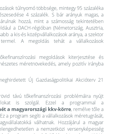
lkozások túlnyomó többsége, mintegy 95 százaléka
 részesedése 4 százalék. S bár arányuk magas, a
árulnak hozzá, mint a számosság tekintetében
éldául a DACH-régióban (Németország, Ausztria,
abb a kis-és középvállalkozások aránya, a szektor
 termel. A megoldás tehát a vállalkozások
kefinanszírozási megoldások kiterjesztése és
rmészetes méretnövekedés, amely pozitív irányba
hirdetett Új Gazdaságpolitikai Akcióterv 21
id távú tőkefinanszírozási problémáira nyújt
lokat is szolgál. Ezzel a programmal a
lmét a magyarországi kkv-körre
, remélve tőle a
 Ez a program segíti a vállalkozások méretugrását,
nagyvállalatokká válhatnak. Hozzájárul a magyar
elengedhetetlen a nemzetközi versenyképesség