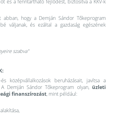
ót és a fenntartható fejlődést, biztosítva a KKV-k
tt abban, hogy a Demján Sándor Tőkeprogram
bé váljanak, és ezáltal a gazdaság egészének
nyeire szabva"
K:
s középvállalkozások beruházásait, javítsa a
t. A Demján Sándor Tőkeprogram olyan,
üzleti
eági finanszírozást
, mint például:
alakítása,