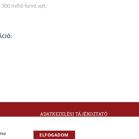
00 millió forint volt,
CIÓ:
ADATKEZELÉSI TÁJÉKOZTATÓ
KAPCSOLAT
nlap
ELFOGADOM