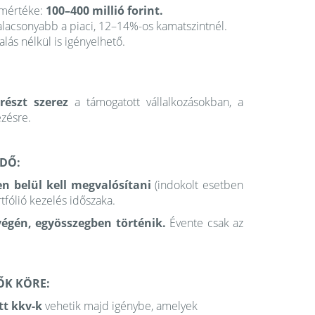
ó mértéke:
100–400 millió forint.
alacsonyabb a piaci, 12–14%-os kamatszintnél.
alás nélkül is igényelhető.
részt szerez
a támogatott vállalkozásokban, a
zésre.
DŐ:
en belül kell megvalósítani
(indokolt esetben
fólió kezelés időszaka.
végén, egyösszegben történik.
Évente csak az
ŐK KÖRE:
tt kkv-k
vehetik majd igénybe, amelyek