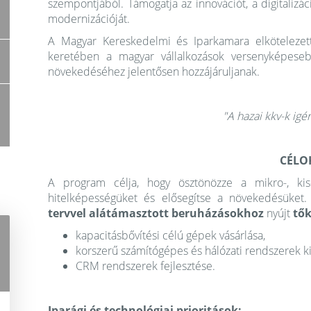
szempontjából. Támogatja az innovációt, a digitalizáci
modernizációját.
A Magyar Kereskedelmi és Iparkamara elköteleze
keretében a magyar vállalkozások versenyképeseb
növekedéséhez jelentősen hozzájáruljanak.
"A hazai kkv-k igé
CÉLO
A program célja, hogy ösztönözze a mikro-, kis-é
hitelképességüket és elősegítse a növekedésüke
tervvel alátámasztott beruházásokhoz
nyújt
tők
kapacitásbővítési célú gépek vásárlása,
korszerű számítógépes és hálózati rendszerek ki
CRM rendszerek fejlesztése.
Iparági és technológiai prioritások: