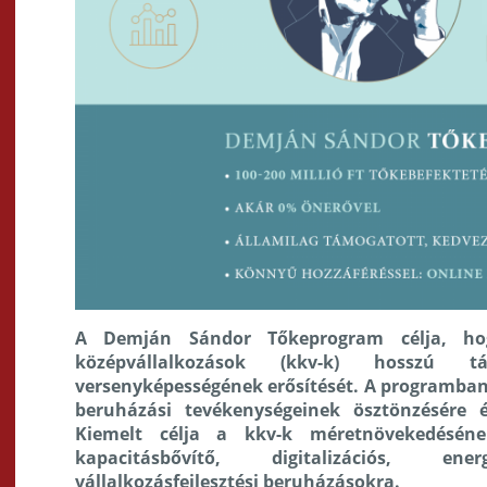
A Demján Sándor Tőkeprogram célja, hog
középvállalkozások (kkv-k) hosszú t
versenyképességének erősítését. A programban 
beruházási tevékenységeinek ösztönzésére é
Kiemelt célja a kkv-k méretnövekedésén
kapacitásbővítő, digitalizációs, en
vállalkozásfejlesztési beruházásokra.