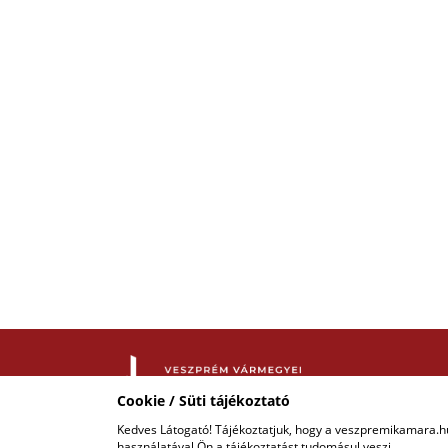
Cookie / Süti tájékoztató
Kedves Látogató! Tájékoztatjuk, hogy a veszpremikamara.h
COPYRIGHT © 2018 - 2026 VKIK. |
ALL RIGHTS RESERVED!
használatával Ön a tájékoztatást tudomásul veszi.