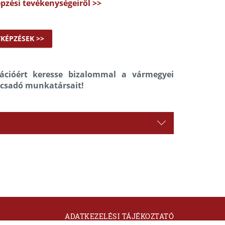
pzési tevékenységeiről >>
KÉPZÉSEK >>
tációért keresse bizalommal a vármegyei
csadó munkatársait!
ADATKEZELÉSI TÁJÉKOZTATÓ