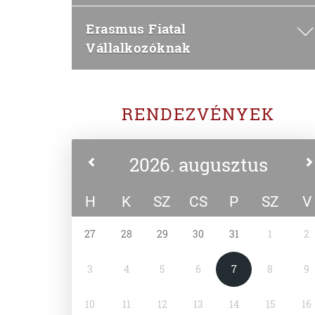
Erasmus Fiatal
Vállalkozóknak
RENDEZVÉNYEK
2026. augusztus
H
K
SZ
CS
P
SZ
V
27
28
29
30
31
1
2
3
4
5
6
7
8
9
10
11
12
13
14
15
16