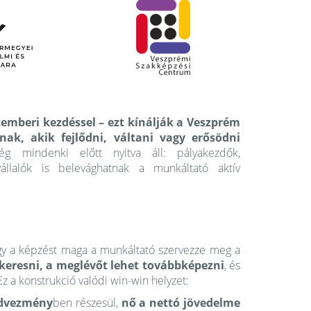
emberi kezdéssel – ezt kínálják a Veszprém
k, akik fejlődni, váltani vagy erősödni
 mindenki előtt nyitva áll: pályakezdők,
állalók is belevághatnak a munkáltató aktív
ogy a képzést maga a munkáltató szervezze meg a
keresni, a meglévőt lehet továbbképezni
, és
z a konstrukció valódi win-win helyzet:
edvezmény
ben részesül,
nő a nettó jövedelme