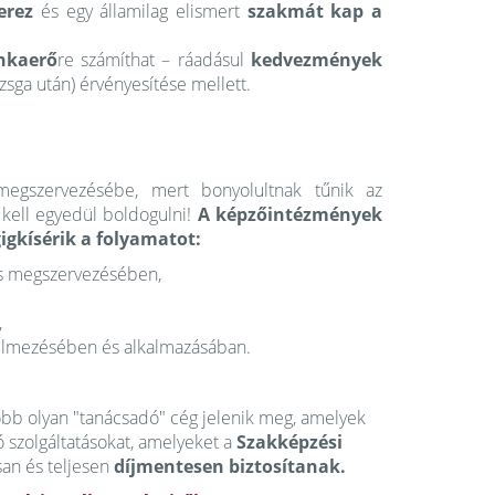
erez
és egy államilag elismert
szakmát kap a
nkaerő
re számíthat – ráadásul
kedvezmények
zsga után) érvényesítése mellett.
egszervezésébe, mert bonyolultnak tűnik az
 kell egyedül boldogulni!
A képzőintézmények
gigkísérik a folyamatot:
tés megszervezésében,
,
rtelmezésében és alkalmazásában.
több olyan "tanácsadó" cég jelenik meg, amelyek
 szolgáltatásokat, amelyeket a
Szakképzési
san és teljesen
díjmentesen biztosítanak.