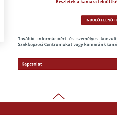
Részletek a kamara felnőttké
INDULÓ FELNŐTT
További információért és személyes konzul
Szakképzési Centrumokat vagy kamaránk taná
Kapcsolat