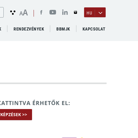
A
A
HU
K
RENDEZVÉNYEK
BBMJK
KAPCSOLAT
KATTINTVA ÉRHETŐK EL:
KÉPZÉSEK >>