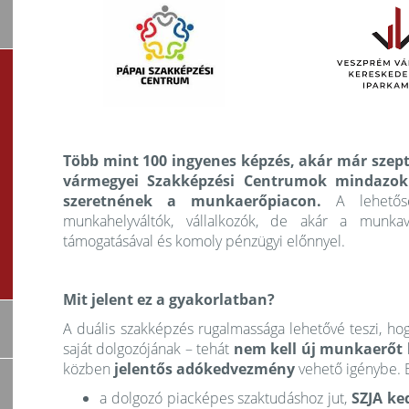
Több mint 100 ingyenes képzés, akár már szept
vármegyei Szakképzési Centrumok mindazokna
szeretnének a munkaerőpiacon.
A lehetőség
munkahelyváltók, vállalkozók, de akár a munkav
támogatásával és komoly pénzügyi előnnyel.
Mit jelent ez a gyakorlatban?
A duális szakképzés rugalmassága lehetővé teszi, h
saját dolgozójának – tehát
nem kell új munkaerőt 
közben
jelentős adókedvezmény
vehető igénybe. E
a dolgozó piacképes szaktudáshoz jut,
SZJA k