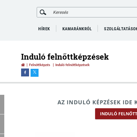
HÍREK
KAMARÁNKRÓL
SZOLGÁLTATÁSO
Induló felnőttképzések
Felnőttképzés
Induló felnőttképzések
AZ INDULÓ KÉPZÉSEK IDE 
INDULÓ FELNŐTT