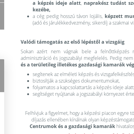
a képzés ideje alatt
,
naprakész tudást sz
kezébe,
a cég pedig hosszú távon lojális,
képzett mu
(adó és járulékkedvezmény, sikerdíj a szakmai vi
Valódi támogatás az első lépéstől a vizsgáig
Sokan azért nem vágnak bele a felnőttképzés m
adminisztráció és jogszabályi megfelelés. Pedig nem
és a területileg illetékes gazdasági kamarák vé
segítenek az elméleti képzés és vizsgafelkészí
biztosítják a szükséges dokumentumokat,
folyamatos a kapcsolattartás a képzés ideje alatt
segítséget nyújtanak a jogszabályi környezet é
Felhívjuk a figyelmet, hogy a képzési piacon egyre 
díjazás ellenében kínálnak olyan képzéstámogató
Centrumok és a gazdasági kamarák
hivatalo