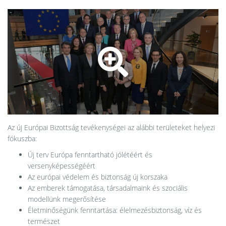
Az új Európai Bizottság tevékenységei az alábbi területeket helyezi
fókuszba:
Új terv Európa fenntartható jólétéért és
versenyképességéért
Az európai védelem és biztonság új korszaka
Az emberek támogatása, társadalmaink és szociális
modellünk megerősítése
Életminőségünk fenntartása: élelmezésbiztonság, víz és
természet