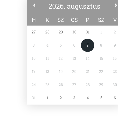
2026. augusztus
H
K
SZ
CS
P
SZ
V
27
28
29
30
31
1
2
3
4
5
6
7
8
9
10
11
12
13
14
15
16
17
18
19
20
21
22
23
24
25
26
27
28
29
30
31
1
2
3
4
5
6