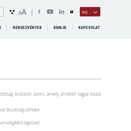
A
A
HU
K
RENDEZVÉNYEK
BBMJK
KAPCSOLAT
zottság testületi szerv, amely elnökét tagjai közül
kai Bizottság elnöke
 vendéglátó tagozat)