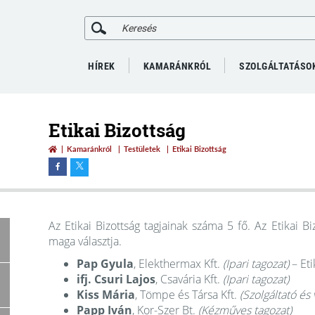
HÍREK
KAMARÁNKRÓL
SZOLGÁLTATÁSO
Etikai Bizottság
Kamaránkról
Testületek
Etikai Bizottság
Az Etikai Bizottság tagjainak száma 5 fő. Az Etikai Bi
maga választja.
Pap Gyula
, Elekthermax Kft.
(Ipari tagozat)
– Eti
ifj. Csuri Lajos
, Csavária Kft.
(Ipari tagozat)
Kiss Mária
, Tömpe és Társa Kft.
(Szolgáltató és
Papp Iván
, Kor-Szer Bt.
(Kézműves tagozat)