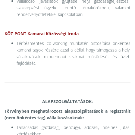
Vállalkozói javaslatok gyűjtése helyi gazdaságfejlesztési,
szakképzési ügyeket érintő témakörökben, valamint
rendezvényötletekkel kapcsolatban
KÖZ-PONT Kamarai Közösségi Iroda
Térítésmentes co-working munkatér biztosítása önkéntes
kamarai tagok részére azzal a céllal, hogy támogassa a helyi
vállalkozások mindennapi szakmai működését és üzleti
fejlődését.
ALAPSZOLGÁLTATÁSOK:
Törvényben meghatározott alapszolgáltatások a regisztrált
(nem önkéntes tag) vállalkozásoknak:
Tanácsadás gazdasági, pénzügyi, adózási, hitelhez jutási
kérdésekben