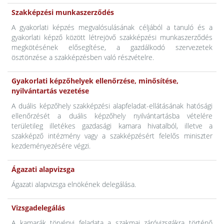
Szakképzési munkaszerződés
A gyakorlati képzés megvalósulásának céljából a tanuló és a
gyakorlati képző között létrejövő szakképzési munkaszerződés
megkötésének elősegítése, a gazdálkodó szervezetek
ösztönzése a szakképzésben való részvételre.
Gyakorlati képzőhelyek ellenőrzése, minősítése,
nyilvántartás vezetése
A duális képzőhely szakképzési alapfeladat-ellátásának hatósági
ellenőrzését a duális képzőhely nyilvántartásba vételére
területileg illetékes gazdasági kamara hivatalból, illetve a
szakképző intézmény vagy a szakképzésért felelős miniszter
kezdeményezésére végzi.
Ágazati alapvizsga
Ágazati alapvizsga elnökének delegálása.
Vizsgadelegálás
A kamarák törvényi feladata a szakmai záróvizsgákra történő