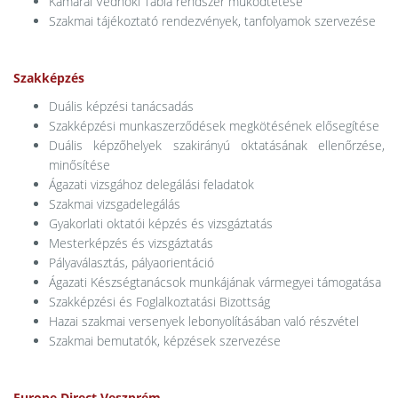
Kamarai Védnöki Tábla rendszer működtetése
Szakmai tájékoztató rendezvények, tanfolyamok szervezése
Szakképzés
Duális képzési tanácsadás
Szakképzési munkaszerződések megkötésének elősegítése
Duális képzőhelyek szakirányú oktatásának ellenőrzése,
minősítése
Ágazati vizsgához delegálási feladatok
Szakmai vizsgadelegálás
Gyakorlati oktatói képzés és vizsgáztatás
Mesterképzés és vizsgáztatás
Pályaválasztás, pályaorientáció
Ágazati Készségtanácsok munkájának vármegyei támogatása
Szakképzési és Foglalkoztatási Bizottság
Hazai szakmai versenyek lebonyolításában való részvétel
Szakmai bemutatók, képzések szervezése
Europe Direct Veszprém