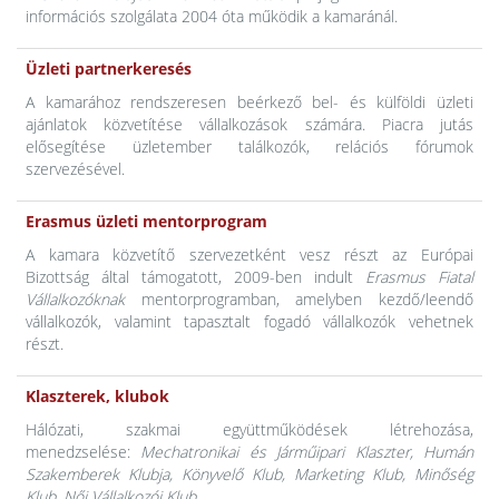
információs szolgálata 2004 óta működik a kamaránál.
Üzleti partnerkeresés
A kamarához rendszeresen beérkező bel- és külföldi üzleti
ajánlatok közvetítése vállalkozások számára. Piacra jutás
elősegítése üzletember találkozók, relációs fórumok
szervezésével.
Erasmus üzleti mentorprogram
A kamara közvetítő szervezetként vesz részt az Európai
Bizottság által támogatott, 2009-ben indult
Erasmus Fiatal
Vállalkozóknak
mentorprogramban, amelyben kezdő/leendő
vállalkozók, valamint tapasztalt fogadó vállalkozók vehetnek
részt.
Klaszterek, klubok
Hálózati, szakmai együttműködések létrehozása,
menedzselése:
Mechatronikai és Járműipari Klaszter, Humán
Szakemberek Klubja, Könyvelő Klub, Marketing Klub, Minőség
Klub, Női Vállalkozói Klub
.