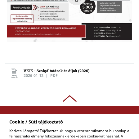
VKIK - Szolgáltatások és díjak (2026)
2026-01-12
PDF
ADATKEZELÉSI
Cookie / Süti tájékoztató
TÁJÉKOZTATÓ
Kedves Látogató! Tájékoztatjuk, hogy a veszpremikamara.hu honlap a
felhasználói élmény fokozásának érdekében cookie-kat használ. A
COPYRIGHT © 2018 - 2026 VKIK. |
KAPCSOLAT