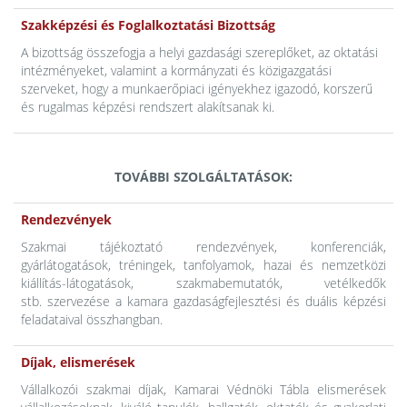
Szakképzési és Foglalkoztatási Bizottság
A bizottság összefogja a helyi gazdasági szereplőket, az oktatási
intézményeket, valamint a kormányzati és közigazgatási
szerveket, hogy a munkaerőpiaci igényekhez igazodó, korszerű
és rugalmas képzési rendszert alakítsanak ki.
TOVÁBBI SZOLGÁLTATÁSOK:
Rendezvények
Szakmai tájékoztató rendezvények, konferenciák,
gyárlátogatások, tréningek, tanfolyamok, hazai és nemzetközi
kiállítás-látogatások, szakmabemutatók, vetélkedők
stb. szervezése a kamara gazdaságfejlesztési és duális képzési
feladataival összhangban.
Díjak, elismerések
Vállalkozói szakmai díjak, Kamarai Védnöki Tábla elismerések