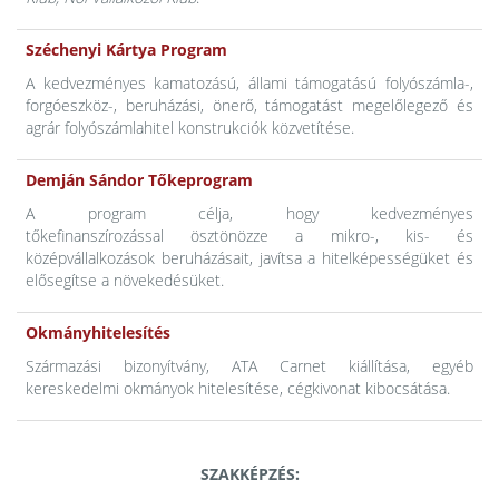
Széchenyi Kártya Program
A kedvezményes kamatozású, állami támogatású folyószámla-,
forgóeszköz-, beruházási, önerő, támogatást megelőlegező és
agrár folyószámlahitel konstrukciók közvetítése.
Demján Sándor Tőkeprogram
A program célja, hogy kedvezményes
tőkefinanszírozással ösztönözze a mikro-, kis- és
középvállalkozások beruházásait, javítsa a hitelképességüket és
elősegítse a növekedésüket.
Okmányhitelesítés
Származási bizonyítvány, ATA Carnet kiállítása, egyéb
kereskedelmi okmányok hitelesítése, cégkivonat kibocsátása.
SZAKKÉPZÉS: