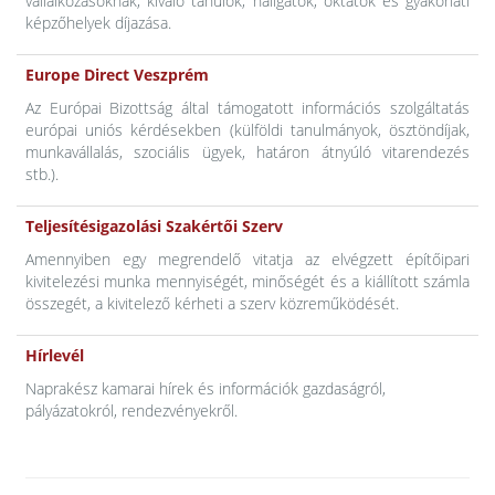
vállalkozásoknak, kiváló tanulók, hallgatók, oktatók és gyakorlati
képzőhelyek díjazása.
Europe Direct Veszprém
Az Európai Bizottság által támogatott információs szolgáltatás
európai uniós kérdésekben (külföldi tanulmányok, ösztöndíjak,
munkavállalás, szociális ügyek, határon átnyúló vitarendezés
stb.).
Teljesítésigazolási Szakértői Szerv
Amennyiben egy megrendelő vitatja az elvégzett építőipari
kivitelezési munka mennyiségét, minőségét és a kiállított számla
összegét, a kivitelező kérheti a szerv közreműködését.
Hírlevél
Naprakész kamarai hírek és információk gazdaságról,
pályázatokról, rendezvényekről.